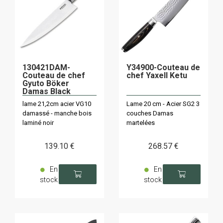
130421DAM-
Y34900-Couteau de
Couteau de chef
chef Yaxell Ketu
Gyuto Böker
Damas Black
lame 21,2cm acier VG10
Lame 20 cm - Acier SG2 3
damassé - manche bois
couches Damas
laminé noir
martelées
139
.10
€
268
.57
€
En
En
stock
stock