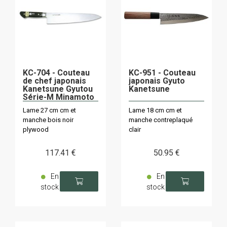
KC-704 - Couteau
KC-951 - Couteau
de chef japonais
japonais Gyuto
Kanetsune Gyutou
Kanetsune
Série-M Minamoto
Kanemasa
Lame 27 cm cm et
Lame 18 cm cm et
manche bois noir
manche contreplaqué
plywood
clair
117
.41
€
50
.95
€
En
En
stock
stock