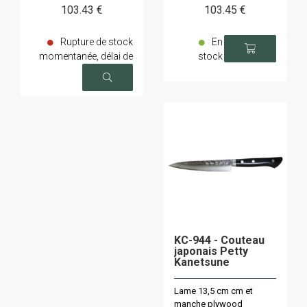
103
.43
€
103
.45
€
Rupture de stock
En
momentanée, délai de
stock
livraison sur demande
KC-944 - Couteau
japonais Petty
Kanetsune
Lame 13,5 cm cm et
manche plywood