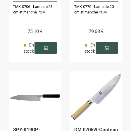
TMK-0706 - Lame de 23
TMK-0770 - Lame de 20
cm et manche POM
cm et manche POM
75
.10
€
79
.68
€
En
En
stock
stock
SPY-K19GP-
DM.0706W-Couteau