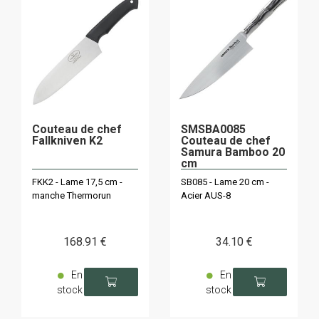
Couteau de chef
SMSBA0085
Fallkniven K2
Couteau de chef
Samura Bamboo 20
cm
FKK2 - Lame 17,5 cm -
SB085 - Lame 20 cm -
manche Thermorun
Acier AUS-8
168
.91
€
34
.10
€
En
En
stock
stock