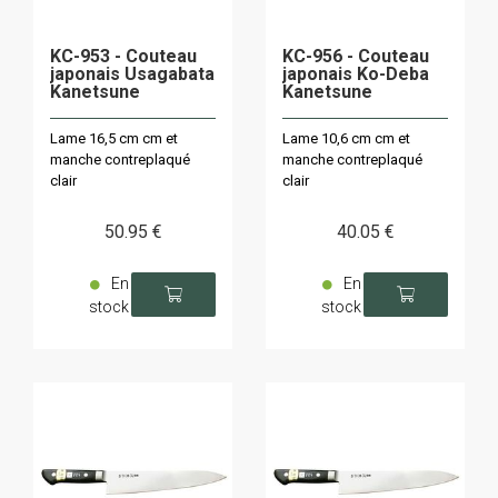
KC-953 - Couteau
KC-956 - Couteau
japonais Usagabata
japonais Ko-Deba
Kanetsune
Kanetsune
Lame 16,5 cm cm et
Lame 10,6 cm cm et
manche contreplaqué
manche contreplaqué
clair
clair
50
.95
€
40
.05
€
En
En
stock
stock