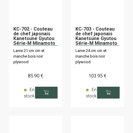
KC-702 - Couteau
KC-703 - Couteau
de chef japonais
de chef japonais
Kanetsune Gyutou
Kanetsune Gyutou
Série-M Minamoto
Série-M Minamoto
Kanemasa
Kanemasa
Lame 21 cm cm et
Lame 24 cm cm et
manche bois noir
manche bois noir
plywood
plywood
85
.90
€
103
.95
€
En
En
stock
stock