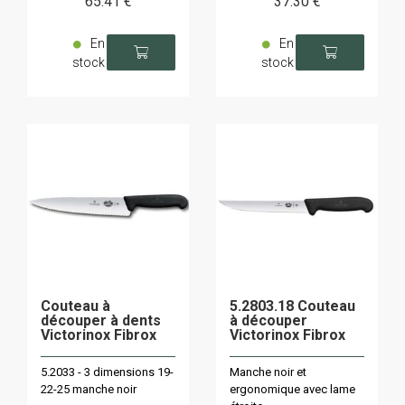
65
.41
€
37
.30
€
En
En
stock
stock
Couteau à
5.2803.18 Couteau
découper à dents
à découper
Victorinox Fibrox
Victorinox Fibrox
5.2033 - 3 dimensions 19-
Manche noir et
22-25 manche noir
ergonomique avec lame