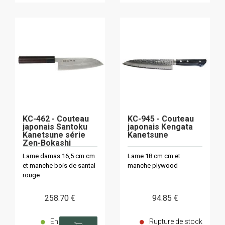
KC-462 - Couteau
KC-945 - Couteau
japonais Santoku
japonais Kengata
Kanetsune série
Kanetsune
Zen-Bokashi
Lame damas 16,5 cm cm
Lame 18 cm cm et
et manche bois de santal
manche plywood
rouge
258
.70
€
94
.85
€
En
Rupture de stock