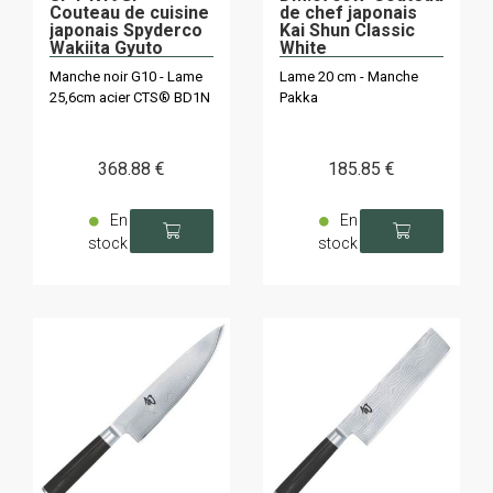
Couteau de cuisine
de chef japonais
japonais Spyderco
Kai Shun Classic
Wakiita Gyuto
White
Manche noir G10 - Lame
Lame 20 cm - Manche
25,6cm acier CTS® BD1N
Pakka
368
.88
€
185
.85
€
En
En
stock
stock