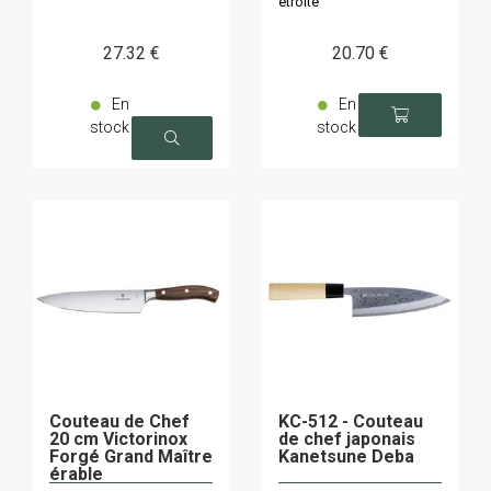
étroite
27
.32
€
20
.70
€
En
En
stock
stock
Couteau de Chef
KC-512 - Couteau
20 cm Victorinox
de chef japonais
Forgé Grand Maître
Kanetsune Deba
érable