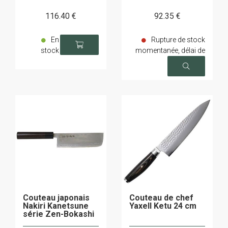
116
.40
€
92
.35
€
En
Rupture de stock
stock
momentanée, délai de
livraison sur demande
Couteau japonais
Couteau de chef
Nakiri Kanetsune
Yaxell Ketu 24 cm
série Zen-Bokashi