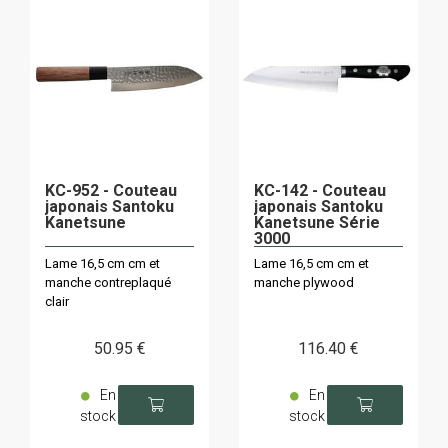
KC-952 - Couteau
KC-142 - Couteau
japonais Santoku
japonais Santoku
Kanetsune
Kanetsune Série
3000
Lame 16,5 cm cm et
Lame 16,5 cm cm et
manche contreplaqué
manche plywood
clair
50
.95
€
116
.40
€
En
En
stock
stock