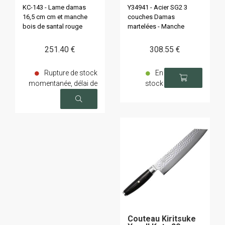
KC-143 - Lame damas
Y34941 - Acier SG2 3
16,5 cm cm et manche
couches Damas
bois de santal rouge
martelées - Manche
Pakka
251
.40
€
308
.55
€
Rupture de stock
En
momentanée, délai de
stock
livraison sur demande
Couteau Kiritsuke