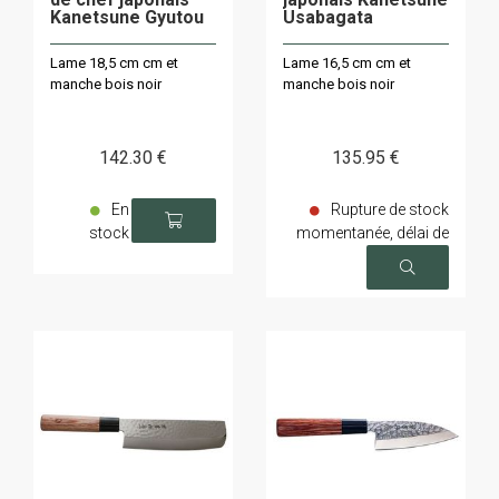
Kanetsune Gyutou
Usabagata
Lame 18,5 cm cm et
Lame 16,5 cm cm et
manche bois noir
manche bois noir
142
.30
€
135
.95
€
En
Rupture de stock
stock
momentanée, délai de
livraison sur demande