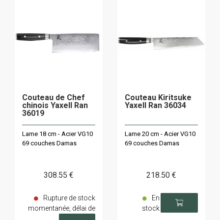
Couteau de Chef
Couteau Kiritsuke
chinois Yaxell Ran
Yaxell Ran 36034
36019
Lame 18 cm - Acier VG10
Lame 20 cm - Acier VG10
69 couches Damas
69 couches Damas
308
.55
€
218
.50
€
Rupture de stock
En
momentanée, délai de
stock
livraison sur demande