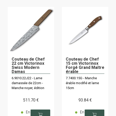
Couteau de Chef
Couteau de Chef
22 cm Victorinox
15 cm Victorinox
Swiss Modern
Forgé Grand Maître
Damas
érable
6.9010.22J22 - Lame
7.7400.15G - Manche
damassée de 22cm -
érable modifié et lame
Manche noyer, édition
15cm
limitée à 1884
exemplaires.
511
.70
€
93
.84
€
En
En