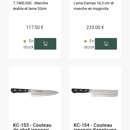
7.7400.20G - Manche
Lame Damas 16,5 cm et
érable et lame 20cm
manche en magnolia
117
.50
€
235
.00
€
En
En
stock
stock
KC-153 - Couteau
KC-154 - Couteau
de chef japonais
japonais Kanetsune