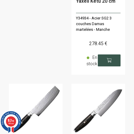
Yaxell Ketu 20 cm
Y34934 - Acier SG2 3
couches Damas
martelées - Manche
Pakka
278
.45
€
En
stock
9.7
/10
1891 avis