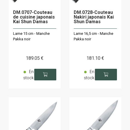
DM.0707-Couteau
DM.0728-Couteau
de cuisine japonais
Nakiri japonais Kai
Kai Shun Damas
Shun Damas
Lame 15 cm - Manche
Lame 16,5 cm - Manche
Pakka noir
Pakka noir
189
.05
€
181
.10
€
En
En
stock
stock