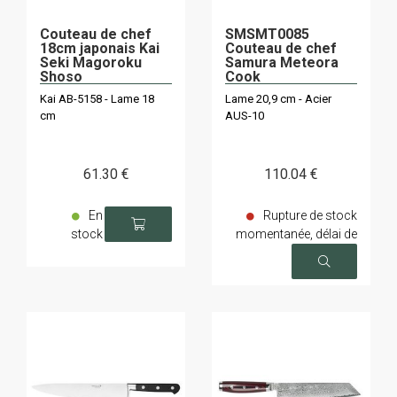
Couteau de chef
SMSMT0085
18cm japonais Kai
Couteau de chef
Seki Magoroku
Samura Meteora
Shoso
Cook
Kai AB-5158 - Lame 18
Lame 20,9 cm - Acier
cm
AUS-10
61
.30
€
110
.04
€
En
Rupture de stock
stock
momentanée, délai de
livraison sur demande