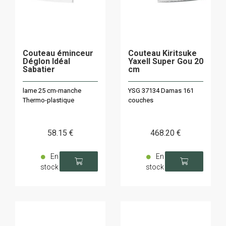
Couteau éminceur
Couteau Kiritsuke
Déglon Idéal
Yaxell Super Gou 20
Sabatier
cm
lame 25 cm-manche
YSG 37134 Damas 161
Thermo-plastique
couches
58
.15
€
468
.20
€
En
En
stock
stock