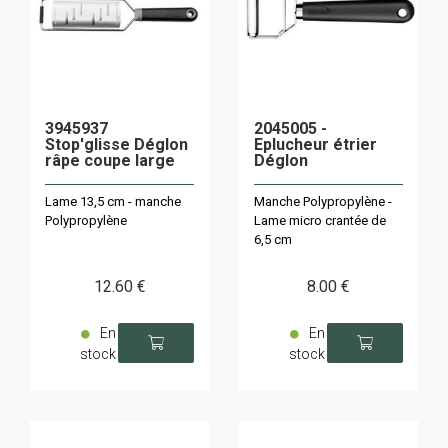
3945937
2045005 -
Stop'glisse Déglon
Eplucheur étrier
râpe coupe large
Déglon
Lame 13,5 cm - manche
Manche Polypropylène -
Polypropylène
Lame micro crantée de
6,5 cm
12
.60
€
8
.00
€
En
En
stock
stock