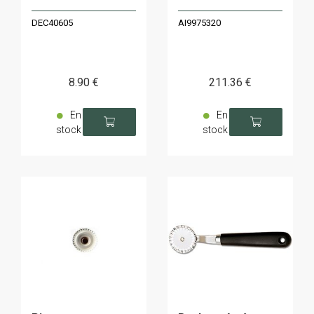
DEC40605
AI9975320
8
.90
€
211
.36
€
En
En
stock
stock