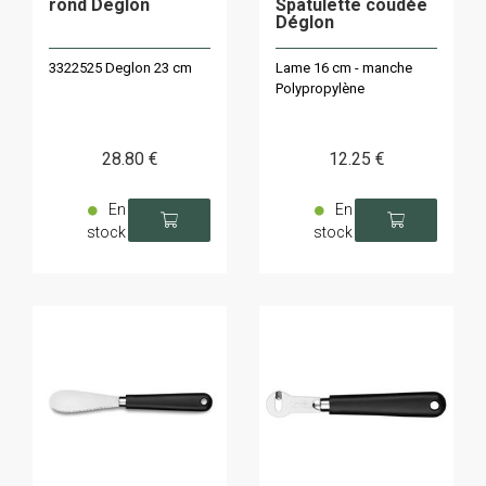
rond Deglon
Spatulette coudée
Déglon
3322525 Deglon 23 cm
Lame 16 cm - manche
Polypropylène
28
.80
€
12
.25
€
En
En
stock
stock