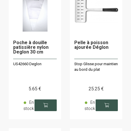
Poche à douille
Pelle à poisson
patissière nylon
ajourée Déglon
Deglon 30 cm
US42660 Deglon
Stop Glisse pour maintien
au bord du plat
5
.65
€
25
.25
€
En
En
stock
stock