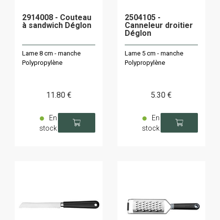
2914008 - Couteau
2504105 -
à sandwich Déglon
Canneleur droitier
Déglon
Lame 8 cm - manche
Lame 5 cm - manche
Polypropylène
Polypropylène
11
.80
€
5
.30
€
En
En
stock
stock