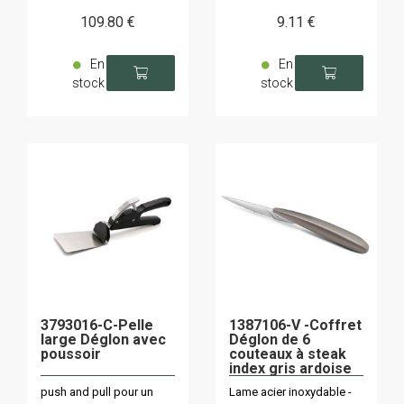
109
.80
€
9
.11
€
En
En
stock
stock
3793016-C-Pelle
1387106-V -Coffret
large Déglon avec
Déglon de 6
poussoir
couteaux à steak
index gris ardoise
push and pull pour un
Lame acier inoxydable -