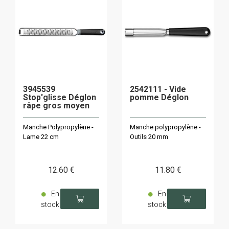
3945539
2542111 - Vide
Stop'glisse Déglon
pomme Déglon
râpe gros moyen
Manche Polypropylène -
Manche polypropylène -
Lame 22 cm
Outils 20 mm
12
.60
€
11
.80
€
En
En
stock
stock