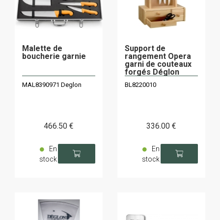
Malette de
Support de
boucherie garnie
rangement Opera
garni de couteaux
forgés Déglon
Cuisine Idéale
MAL8390971 Deglon
BL8220010
466
.50
€
336
.00
€
En
En
stock
stock