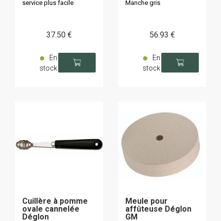
service plus facile
Manche gris
37
.50
€
56
.93
€
En
En
stock
stock
Cuillère à pomme
Meule pour
ovale cannelée
affûteuse Déglon
Déglon
GM