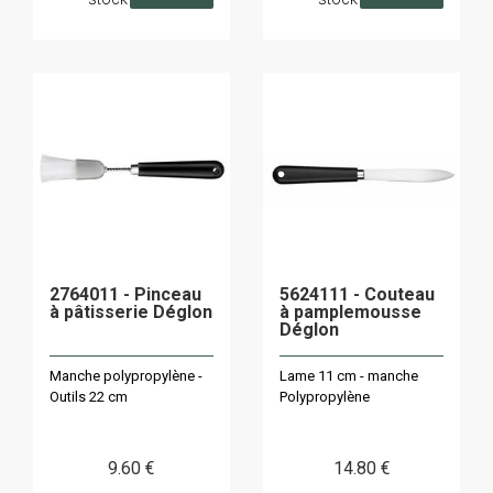
2764011 - Pinceau
5624111 - Couteau
à pâtisserie Déglon
à pamplemousse
Déglon
Manche polypropylène -
Lame 11 cm - manche
Outils 22 cm
Polypropylène
9
.60
€
14
.80
€