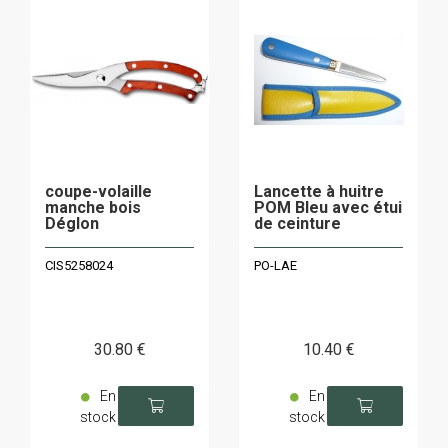
coupe-volaille
Lancette à huitre
manche bois
POM Bleu avec étui
Déglon
de ceinture
CIS5258024
PO-LAE
30
.80
€
10
.40
€
En
En
stock
stock