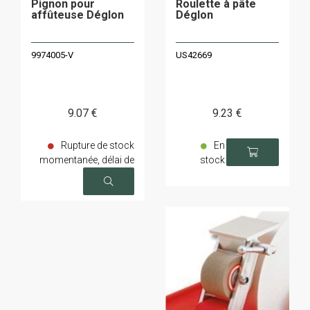
Pignon pour
Roulette à pâte
affûteuse Déglon
Déglon
9974005-V
US42669
9
.07
€
9
.23
€
Rupture de stock
En
momentanée, délai de
stock
livraison sur demande