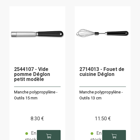
2544107 - Vide
2714013 - Fouet de
pomme Déglon
cuisine Déglon
petit modèle
Manche polypropylène -
Manche polypropylène -
Outils 15 mm
Outils 13 cm
8
.30
€
11
.50
€
En
En
stock
stock