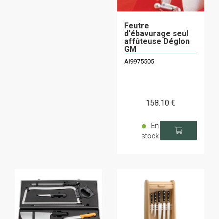
Feutre
d'ébavurage seul
affûteuse Déglon
GM
AI9975505
158
.10
€
En
stock