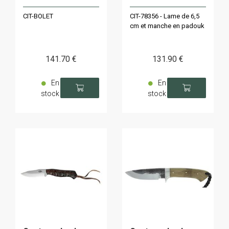
CIT-BOLET
CIT-78356 - Lame de 6,5
cm et manche en padouk
141
.70
€
131
.90
€
En
En
stock
stock