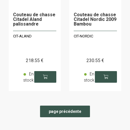
Couteau de chasse
Couteau de chasse
Citadel Aland
Citadel Nordic 2009
palissandre
Bambou
CIT-ALAND
CIT-NORDIC
218
.55
€
230
.55
€
En
En
stock
stock