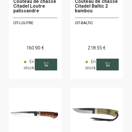
Couteau de chasse
Couteau de chasse
Citadel Loutre
Citadel Baltic 2
palissandre
bambou
CIT-LOUTRE
CIT-BALTIC
160
.90
€
218
.55
€
En
En
stock
stock