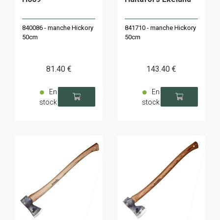
840086 - manche Hickory
841710 - manche Hickory
50cm
50cm
81
.40
€
143
.40
€
En
En
stock
stock