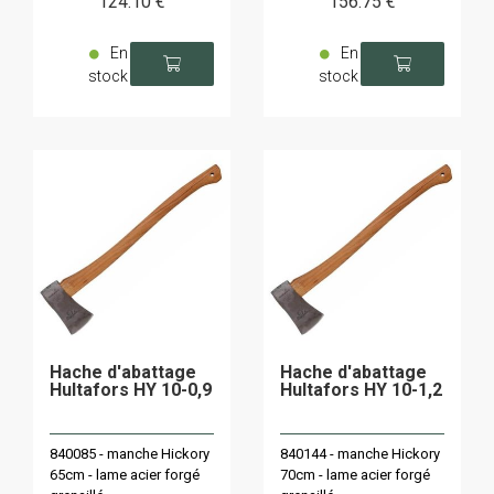
124
.10
€
156
.75
€
En
En
stock
stock
Hache d'abattage
Hache d'abattage
Hultafors HY 10-0,9
Hultafors HY 10-1,2
840085 - manche Hickory
840144 - manche Hickory
65cm - lame acier forgé
70cm - lame acier forgé