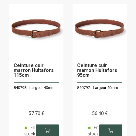
Ceinture cuir
Ceinture cuir
marron Hultafors
marron Hultafors
115cm
95cm
840798 - Largeur 40mm
840797 - Largeur 40mm
57
.70
€
56
.40
€
En
En
stock
stock