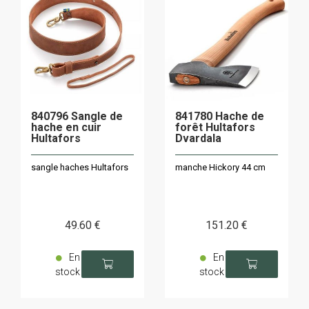
840796 Sangle de
841780 Hache de
hache en cuir
forêt Hultafors
Hultafors
Dvardala
sangle haches Hultafors
manche Hickory 44 cm
49
.60
€
151
.20
€
En
En
stock
stock