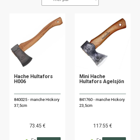
Hache Hultafors
Mini Hache
H006
Hultafors Agelsjön
840025 - manche Hickory
841760 - manche Hickory
37,5cm
23,5cm
73
.45
€
117
.55
€