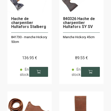
Hache de
840326 Hache de
charpentier
charpentier
Hultafors Stalberg
Hultafors SY SV
841730 - manche Hickory
Manche Hickory 45cm
50cm
136
.95
€
89
.55
€
En
En
stock
stock