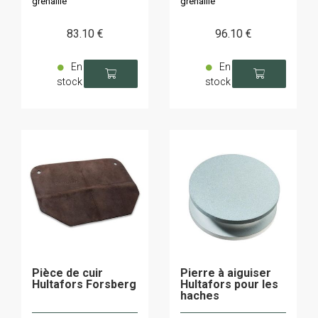
grenaillé
grenaillé
83
.10
€
96
.10
€
En
En
stock
stock
Pièce de cuir
Pierre à aiguiser
Hultafors Forsberg
Hultafors pour les
haches