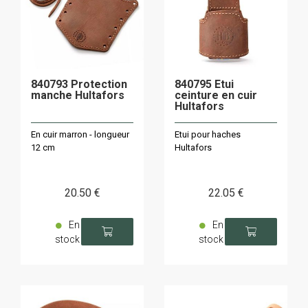
840793 Protection
840795 Etui
manche Hultafors
ceinture en cuir
Hultafors
En cuir marron - longueur
Etui pour haches
12 cm
Hultafors
20
.50
€
22
.05
€
En
En
stock
stock