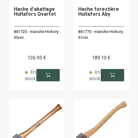
Hache d'abattage
Hache forestière
Hultafors Qvarfot
Hultafors Aby
841720 - manche Hickory
841770 - manche Hickory
65cm
61cm
136
.95
€
189
.10
€
En
En
stock
stock