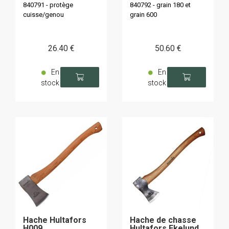
840791 - protège
840792 - grain 180 et
cuisse/genou
grain 600
26
.40
€
50
.60
€
En
En
stock
stock
Hache Hultafors
Hache de chasse
H009
Hultafors Ekelund