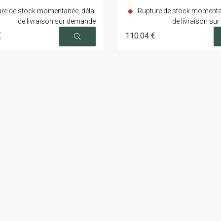
re de stock momentanée, délai
Rupture de stock momentan
de livraison sur demande
de livraison su
€
110
.04
€