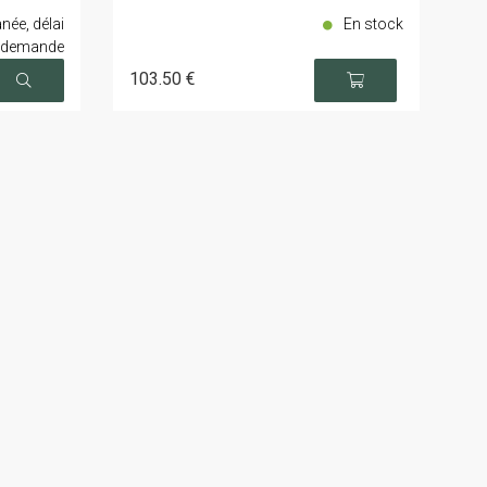
ée, délai
En stock
r demande
103
.50
€