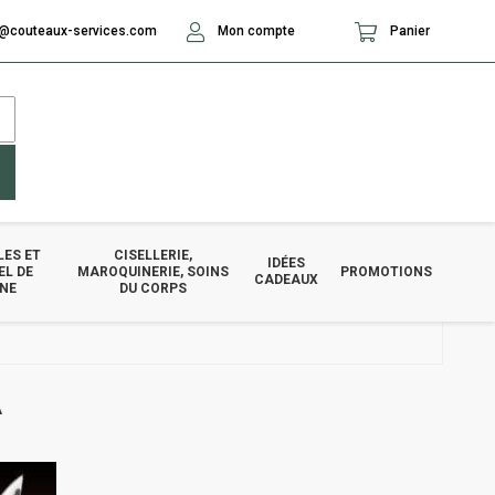
@couteaux-services.com
Mon compte
Panier
LES ET
CISELLERIE,
IDÉES
EL DE
MAROQUINERIE, SOINS
PROMOTIONS
CADEAUX
INE
DU CORPS
A