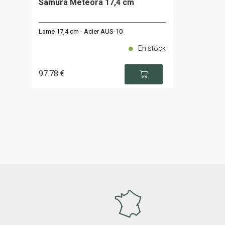
Samura Meteora 17,4 cm
Lame 17,4 cm - Acier AUS-10
En stock
97
.78
€