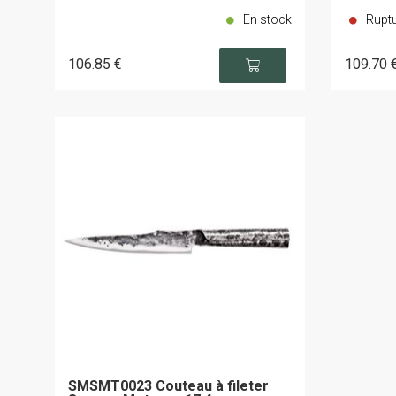
En stock
Ruptu
106
.85
€
109
.70
SMSMT0023 Couteau à fileter