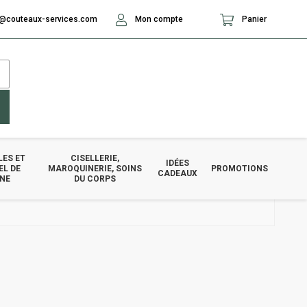
@couteaux-services.com
Mon compte
Panier
LES ET
CISELLERIE,
IDÉES
EL DE
MAROQUINERIE, SOINS
PROMOTIONS
CADEAUX
INE
DU CORPS