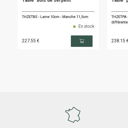
Table" bois de serpent
Table" 
THZETBS - Lame 10cm - Manche 11,5cm
THZETPA 
différent
En stock
227
.55
€
238
.15