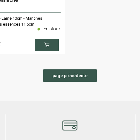
panaché
- Lame 10cm - Manches
es essences 11,5cm
En stock
€