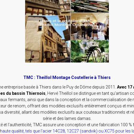
TMC : Theillol Montage Coutellerie à Thiers
une entreprise basée à Thiers dans le Puy de Dôme depuis 2011.
Avec 17 
es du bassin Thiernois
, Hervé Theillol se distingue en tant qu'artisan 
ux fermants, ainsi que dans la conception et la commercialisation de 
teur de renom, offrant des modèles exclusifs entièrement conçus et m
iversité, allant des modèles exclusifs aux couteaux traditionnels et r
série et des lames damas.
é et l'authenticité, TMC assure une conception et une fabrication 100 % 
haute qualité, tels que l'acier 14C28, 12C27 (sandvik) ou XC75 pour les 