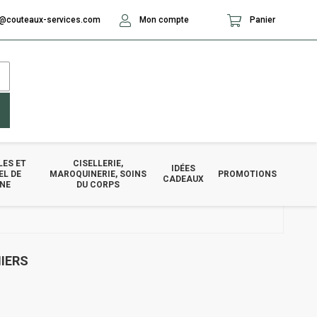
@couteaux-services.com
Mon compte
Panier
LES ET
CISELLERIE,
IDÉES
EL DE
MAROQUINERIE, SOINS
PROMOTIONS
CADEAUX
INE
DU CORPS
IERS