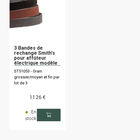
3 Bandes de
rechange Smith's
pour affûteur
électrique modèle
51019 3 grains
ST51053 - Grain
grossier/moyen et fin par
lot de 3
11
.26
€
En
stock