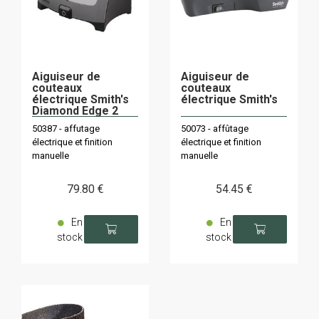
Aiguiseur de
Aiguiseur de
couteaux
couteaux
électrique Smith's
électrique Smith's
Diamond Edge 2
50387 - affutage
50073 - affûtage
électrique et finition
électrique et finition
manuelle
manuelle
79
.80
€
54
.45
€
En
En
stock
stock