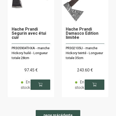
Hache Prandi
Hache Prandi
Segurin avec étui
Damasco Edition
cuir
limitée
PR305904THXA - manche
PR302105U - manche
Hickory huilé - Longueur
Hickory teinté - Longueur
totale 28cm
totale 35cm
97
.45
€
243
.60
€
En
En
stock
stock