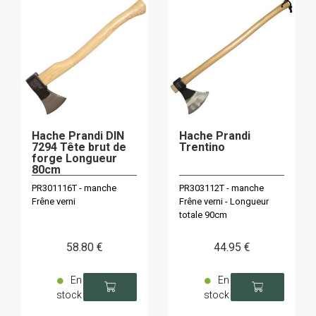
Hache Prandi DIN
Hache Prandi
7294 Tête brut de
Trentino
forge Longueur
80cm
PR301116T - manche
PR303112T - manche
Frêne verni
Frêne verni - Longueur
totale 90cm
58
.80
€
44
.95
€
En
En
stock
stock