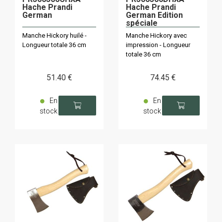
Hache Prandi
Hache Prandi
German
German Edition
spéciale
camouflage
Manche Hickory huilé -
Manche Hickory avec
Longueur totale 36 cm
impression - Longueur
totale 36 cm
51
.40
€
74
.45
€
En
En
stock
stock