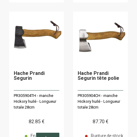
Hache Prandi
Hache Prandi
Segurin
Segurin tête polie
PR305904TH - manche
PR305904CH - manche
Hickory huilé - Longueur
Hickory huilé - Longueur
totale 28cm
totale 28cm
82
.85
€
87
.70
€
En
Rupture de stock