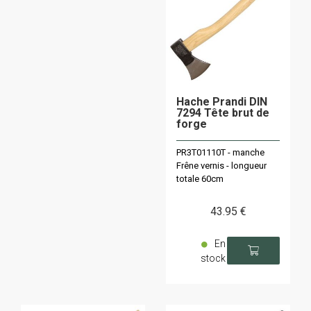
Hache Prandi DIN
7294 Tête brut de
forge
PR3T01110T - manche
Frêne vernis - longueur
totale 60cm
43
.95
€
En
stock