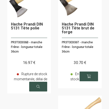
Hache Prandi DIN
Hache Prandi DIN
5131 Tête polie
5131 Tête brut de
forge
PR3T00306B - manche
PR3T00306T - manche
Frêne - longueur totale
Frêne - longueur totale
36cm
36cm
16
.97
€
30
.70
€
Rupture de stock
En
momentanée, délai de
stock
livraison sur demande