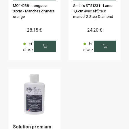
MO14238 - Longueur
Smith's ST51231 - Lame
32cm - Manche Polymère
7,6cm avec affûteur
orange
manuel 2-Step Diamond
28
.15
€
24
.20
€
En
En
stock
stock
Solution premium