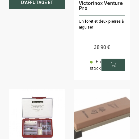
D'AFFUTAGE ET
Victorinox Venture
AIGUISEURS
Pro
ÉLECTRIQUES DE
COUTEAUX, CISEAUX
ET OUTILS
Un foret et deux pierres à
TRANCHANTS
aiguiser
38
.90
€
En
stock