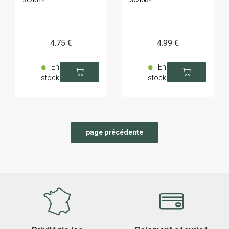
4
.75
€
4
.99
€
En
En
stock
stock