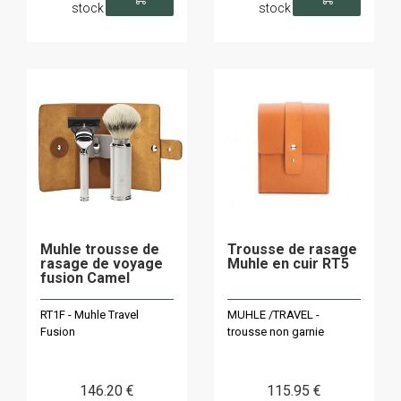
stock
stock
Muhle trousse de
Trousse de rasage
rasage de voyage
Muhle en cuir RT5
fusion Camel
RT1F - Muhle Travel
MUHLE /TRAVEL -
Fusion
trousse non garnie
146
.20
€
115
.95
€