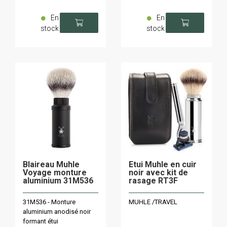
En
En
stock
stock
Blaireau Muhle
Etui Muhle en cuir
Voyage monture
noir avec kit de
aluminium 31M536
rasage RT3F
31M536 - Monture
MUHLE /TRAVEL
aluminium anodisé noir
formant étui