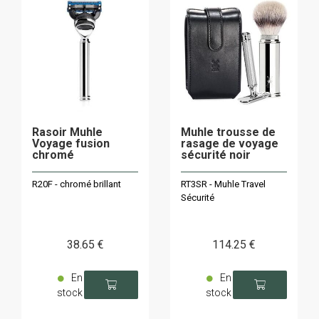
Rasoir Muhle
Muhle trousse de
Voyage fusion
rasage de voyage
chromé
sécurité noir
R20F - chromé brillant
RT3SR - Muhle Travel
Sécurité
38
.65
€
114
.25
€
En
En
stock
stock