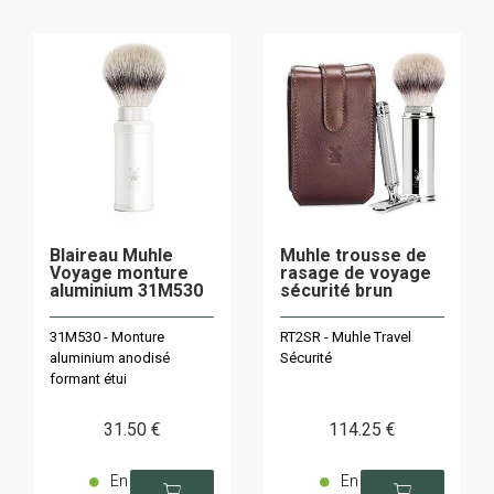
Blaireau Muhle
Muhle trousse de
Voyage monture
rasage de voyage
aluminium 31M530
sécurité brun
31M530 - Monture
RT2SR - Muhle Travel
aluminium anodisé
Sécurité
formant étui
31
.50
€
114
.25
€
En
En