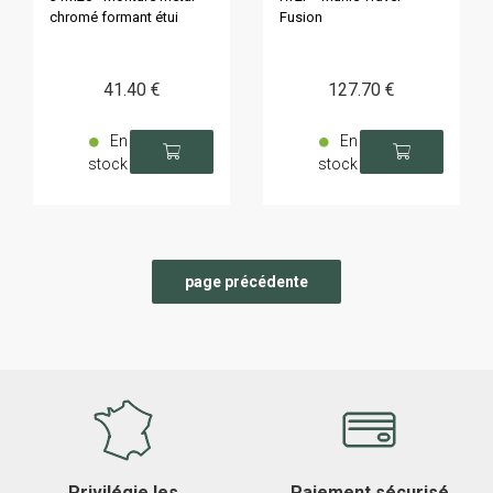
chromé formant étui
Fusion
41
.40
€
127
.70
€
En
En
stock
stock
Privilégie les
Paiement sécurisé