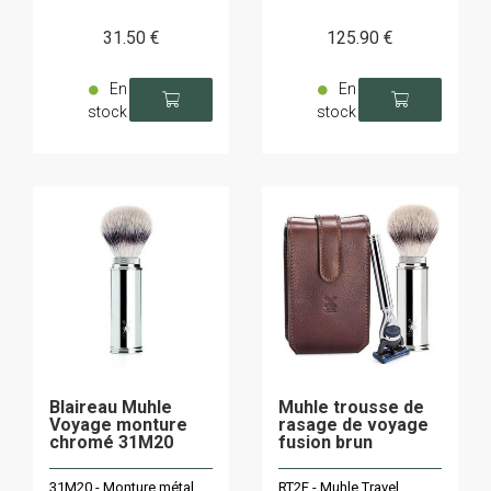
31
.50
€
125
.90
€
En
En
stock
stock
Blaireau Muhle
Muhle trousse de
Voyage monture
rasage de voyage
chromé 31M20
fusion brun
31M20 - Monture métal
RT2F - Muhle Travel