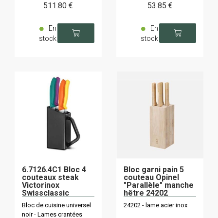
511
.80
€
53
.85
€
En
En
stock
stock
6.7126.4C1 Bloc 4
Bloc garni pain 5
couteaux steak
couteau Opinel
Victorinox
"Parallèle" manche
Swissclassic
hêtre 24202
assortis
Bloc de cuisine universel
24202 - lame acier inox
noir - Lames crantées