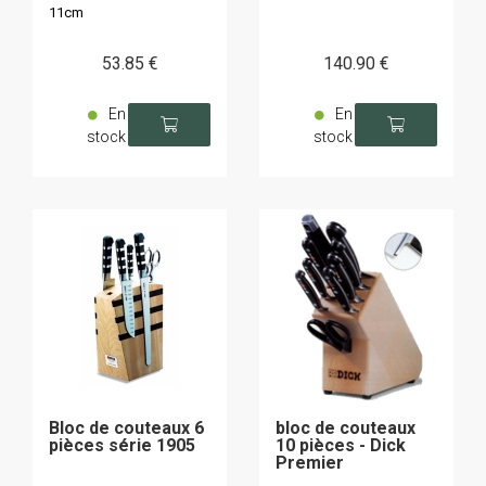
11cm
53
.85
€
140
.90
€
En
En
stock
stock
Bloc de couteaux 6
bloc de couteaux
pièces série 1905
10 pièces - Dick
Premier