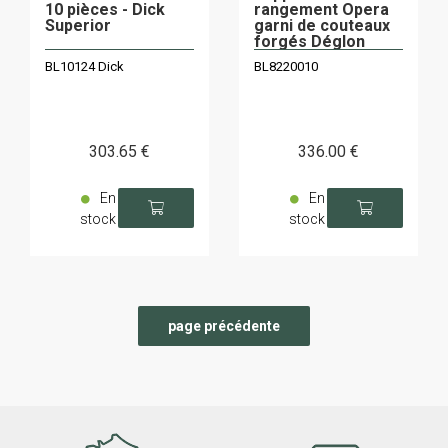
10 pièces - Dick
rangement Opera
Superior
garni de couteaux
forgés Déglon
Cuisine Idéale
BL10124 Dick
BL8220010
303
.65
€
336
.00
€
En
En
stock
stock