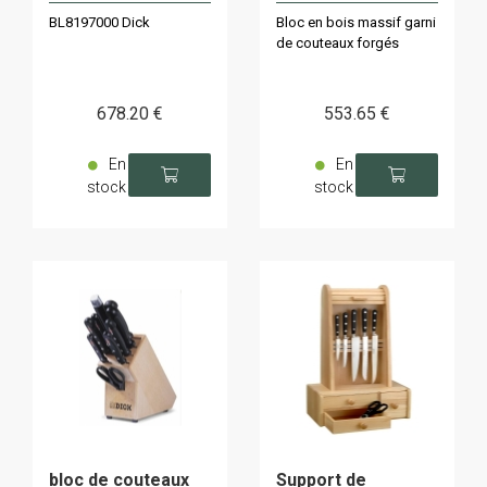
BL8197000 Dick
Bloc en bois massif garni
de couteaux forgés
678
.20
€
553
.65
€
En
En
stock
stock
bloc de couteaux
Support de