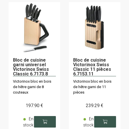
Bloc de cuisine
Bloc de cuisine
garni universel
Victorinox Swiss
Victorinox Swiss
Classic 11 pièces
Classic 6.7173.8
6.7153.11
Victorinox bloc en bois
Victorinox bloc en bois
de hêtre garni de 8
de hêtre garni de 11
couteaux
pièces
197
.90
€
239
.29
€
En
En
stock
stock