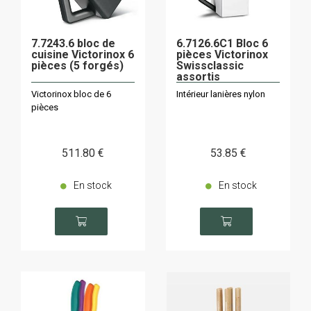
7.7243.6 bloc de
6.7126.6C1 Bloc 6
cuisine Victorinox 6
pièces Victorinox
pièces (5 forgés)
Swissclassic
assortis
Victorinox bloc de 6
Intérieur lanières nylon
pièces
511
.80
€
53
.85
€
En stock
En stock