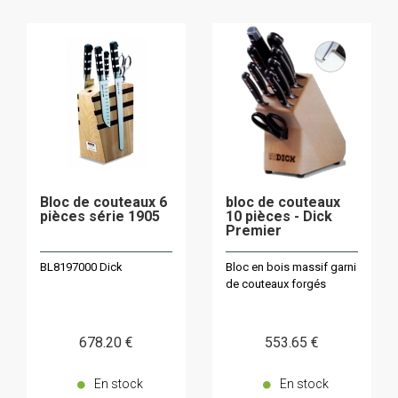
Bloc de couteaux 6
bloc de couteaux
pièces série 1905
10 pièces - Dick
Premier
BL8197000 Dick
Bloc en bois massif garni
de couteaux forgés
678
.20
€
553
.65
€
En stock
En stock