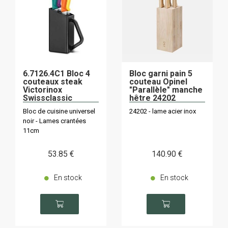
6.7126.4C1 Bloc 4
Bloc garni pain 5
couteaux steak
couteau Opinel
Victorinox
"Parallèle" manche
Swissclassic
hêtre 24202
assortis
Bloc de cuisine universel
24202 - lame acier inox
noir - Lames crantées
11cm
53
.85
€
140
.90
€
En stock
En stock