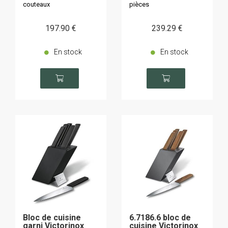
couteaux
pièces
197
.90
€
239
.29
€
En stock
En stock
Bloc de cuisine
6.7186.6 bloc de
garni Victorinox
cuisine Victorinox