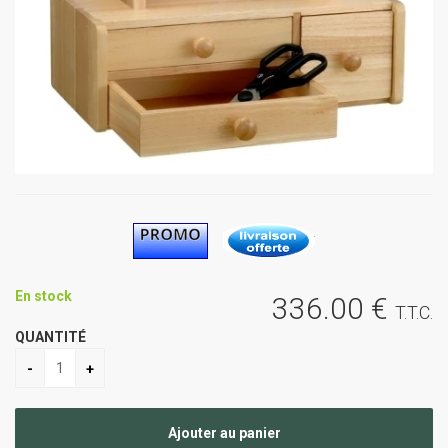
En stock
336
.00
€
T.T.C.
QUANTITÉ