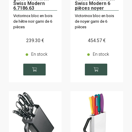
Swiss Modern
Swiss Modern 6
6.7186.63
pièces noyer
Victorinox bloc en bois
Victorinox bloc en bois
de hêtre noir garni de 6
de noyer garni de 6
pièces
pièces
239
.30
€
454
.57
€
En stock
En stock