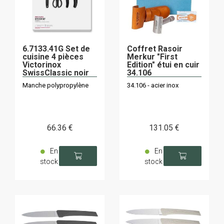
6.7133.41G Set de
Coffret Rasoir
cuisine 4 pièces
Merkur "First
Victorinox
Edition" étui en cuir
SwissClassic noir
34.106
Manche polypropylène
34.106 - acier inox
66
.36
€
131
.05
€
En
En
stock
stock