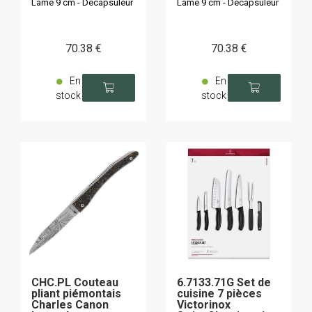
Lame 9 cm - Décapsuleur
Lame 9 cm - Décapsuleur
70
.38
€
70
.38
€
En
En
stock
stock
CHC.PL Couteau
6.7133.71G Set de
pliant piémontais
cuisine 7 pièces
Charles Canon
Victorinox