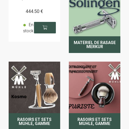
444
.50
€
En
stock
MATÉRIEL DE RASAGE
MERKUR
RASOIRS ET SETS
RASOIRS ET SETS
MUHLE, GAMME
MUHLE, GAMME
KOSMO
PURIST