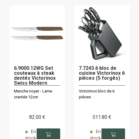
6.9000.12WG Set
7.7243.6 bloc de
couteaux à steak
cuisine Victorinox 6
dentés Victorinox
pièces (5 forgés)
Swiss Modern
12cm
Manche noyer - Lame
Victorinox bloc de 6
crantée 12cm
pièces
82
.00
€
511
.80
€
En
En
stock
stock