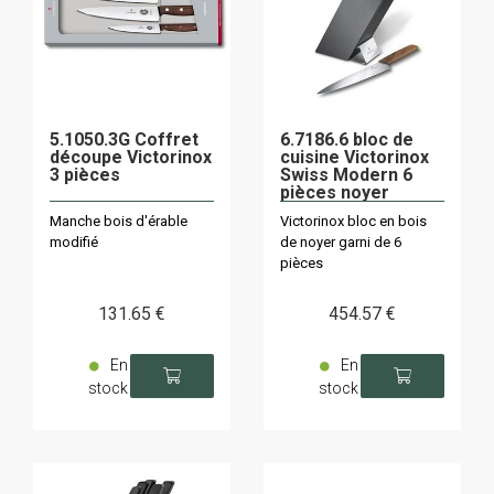
5.1050.3G Coffret
6.7186.6 bloc de
découpe Victorinox
cuisine Victorinox
3 pièces
Swiss Modern 6
pièces noyer
Manche bois d'érable
Victorinox bloc en bois
modifié
de noyer garni de 6
pièces
131
.65
€
454
.57
€
En
En
stock
stock