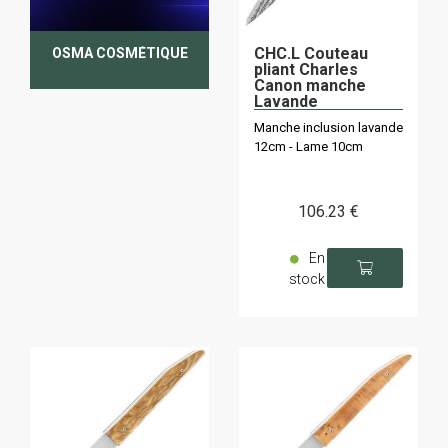
CHC.L Couteau
OSMA COSMÉTIQUE
pliant Charles
Canon manche
Lavande
Manche inclusion lavande
12cm - Lame 10cm
106
.23
€
En
stock