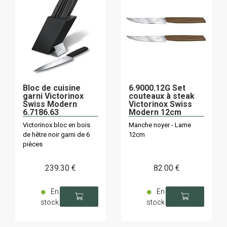
Bloc de cuisine
6.9000.12G Set
garni Victorinox
couteaux à steak
Swiss Modern
Victorinox Swiss
6.7186.63
Modern 12cm
Victorinox bloc en bois
Manche noyer - Lame
de hêtre noir garni de 6
12cm
pièces
239
.30
€
82
.00
€
En
En
stock
stock