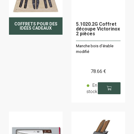
5.1020.2G Coffret
COFFRETS POUR DES
IDÉES CADEAUX
découpe Victorinox
2 pièces
Manche bois d'érable
modifié
78
.66
€
En
stock