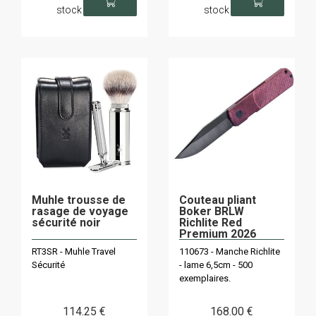
stock
stock
Muhle trousse de
Couteau pliant
rasage de voyage
Boker BRLW
sécurité noir
Richlite Red
Premium 2026
RT3SR - Muhle Travel
110673 - Manche Richlite
Sécurité
- lame 6,5cm - 500
exemplaires.
114
.25
€
168
.00
€