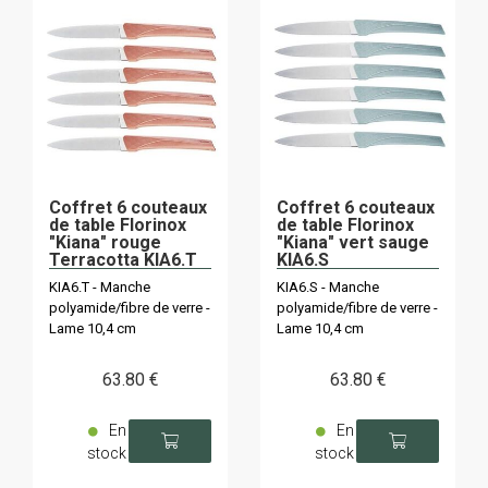
Coffret 6 couteaux
Coffret 6 couteaux
de table Florinox
de table Florinox
"Kiana" rouge
"Kiana" vert sauge
Terracotta KIA6.T
KIA6.S
KIA6.T - Manche
KIA6.S - Manche
polyamide/fibre de verre -
polyamide/fibre de verre -
Lame 10,4 cm
Lame 10,4 cm
63
.80
€
63
.80
€
En
En
stock
stock