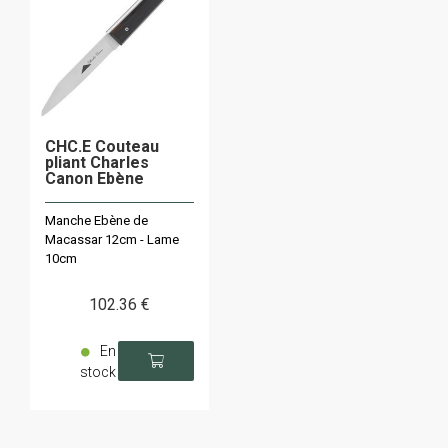
CHC.E Couteau
pliant Charles
Canon Ebène
Manche Ebène de
Macassar 12cm - Lame
10cm
102
.36
€
En
stock