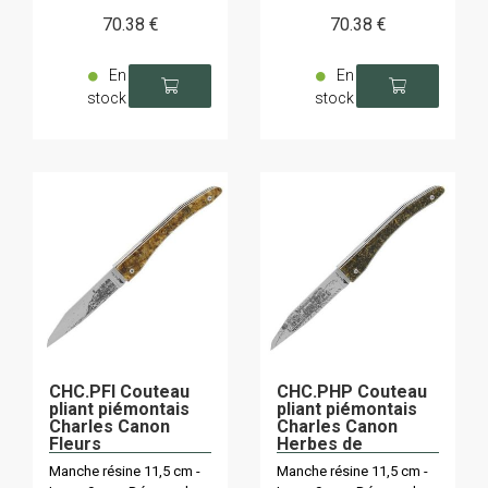
70
.38
€
70
.38
€
En
En
stock
stock
CHC.PFI Couteau
CHC.PHP Couteau
pliant piémontais
pliant piémontais
Charles Canon
Charles Canon
Fleurs
Herbes de
d'immortelles
Provence
Manche résine 11,5 cm -
Manche résine 11,5 cm -
corses