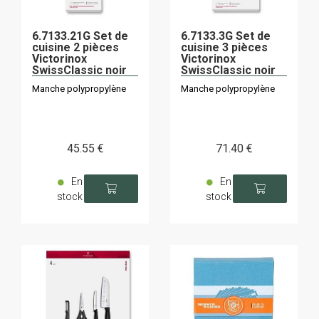
6.7133.21G Set de
6.7133.3G Set de
cuisine 2 pièces
cuisine 3 pièces
Victorinox
Victorinox
SwissClassic noir
SwissClassic noir
Manche polypropylène
Manche polypropylène
45
.55
€
71
.40
€
En
En
stock
stock