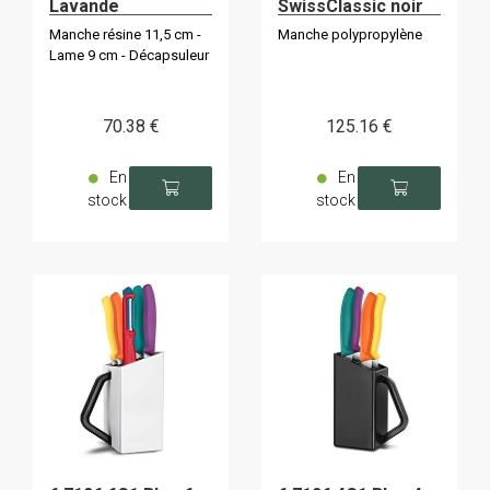
Lavande
SwissClassic noir
Manche résine 11,5 cm -
Manche polypropylène
Lame 9 cm - Décapsuleur
70
.38
€
125
.16
€
En
En
stock
stock