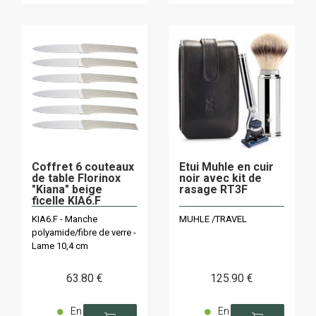
Coffret 6 couteaux
Etui Muhle en cuir
de table Florinox
noir avec kit de
"Kiana" beige
rasage RT3F
ficelle KIA6.F
KIA6.F - Manche
MUHLE /TRAVEL
polyamide/fibre de verre -
Lame 10,4 cm
63
.80
€
125
.90
€
En
En