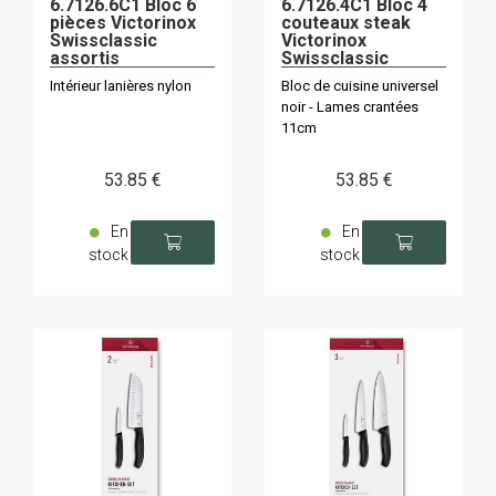
6.7126.6C1 Bloc 6
6.7126.4C1 Bloc 4
pièces Victorinox
couteaux steak
Swissclassic
Victorinox
assortis
Swissclassic
assortis
Intérieur lanières nylon
Bloc de cuisine universel
noir - Lames crantées
11cm
53
.85
€
53
.85
€
En
En
stock
stock