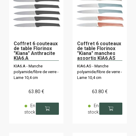
Coffret 6 couteaux
Coffret 6 couteaux
de table Florinox
de table Florinox
"Kiana" Anthracite
"Kiana" manches
KIA6.A
assortis KIA6.AS
KIA6.A - Manche
KIA6.AS - Manche
polyamide/fibre de verre -
polyamide/fibre de verre -
Lame 10,4 cm
Lame 10,4 cm
63
.80
€
63
.80
€
En
En
stock
stock