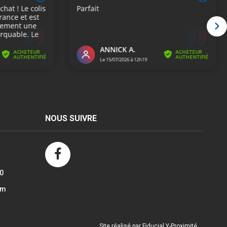
NOUS SUIVRE
30
om
Site réalisé par Fiducial Y-Proximité