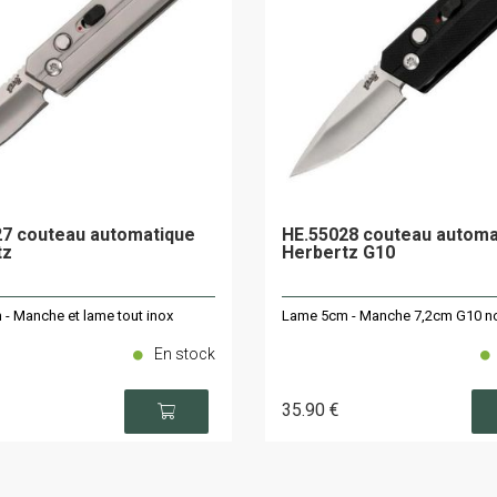
7 couteau automatique
HE.55028 couteau automa
tz
Herbertz G10
- Manche et lame tout inox
Lame 5cm - Manche 7,2cm G10 no
En stock
35
.90
€