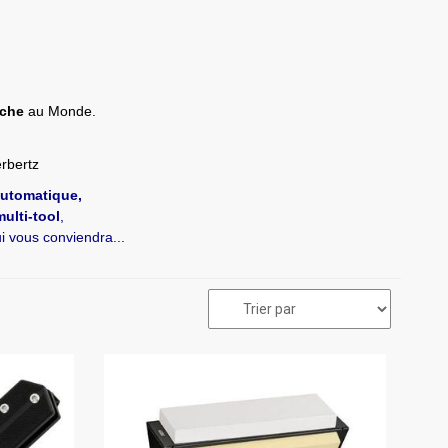
oche
au Monde.
erbertz
utomatique,
multi-tool
,
i vous conviendra...