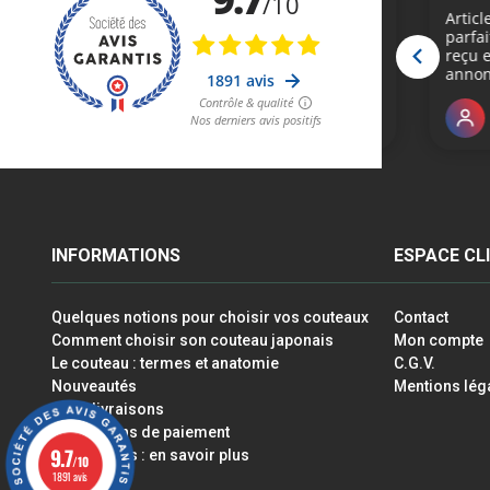
INFORMATIONS
ESPACE CL
Quelques notions pour choisir vos couteaux
Contact
Comment choisir son couteau japonais
Mon compte
Le couteau : termes et anatomie
C.G.V.
Nouveautés
Mentions lég
Infos livraisons
Les moyens de paiement
9.7
Les cookies : en savoir plus
/10
1891 avis