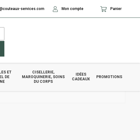
@couteaux-services.com
Mon compte
Panier
LES ET
CISELLERIE,
IDÉES
EL DE
MAROQUINERIE, SOINS
PROMOTIONS
CADEAUX
INE
DU CORPS