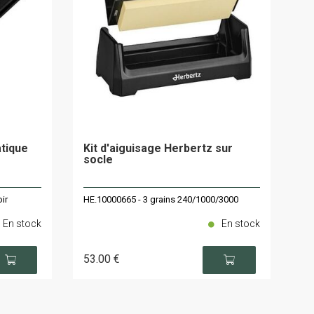
tique
Kit d'aiguisage Herbertz sur
socle
ir
HE.10000665 - 3 grains 240/1000/3000
En stock
En stock
53
.00
€