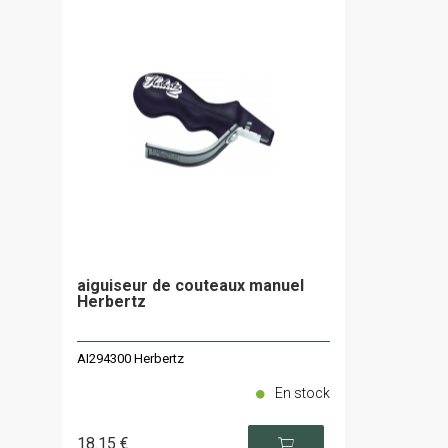
aiguiseur de couteaux manuel
Herbertz
AI294300 Herbertz
En stock
18
.15
€