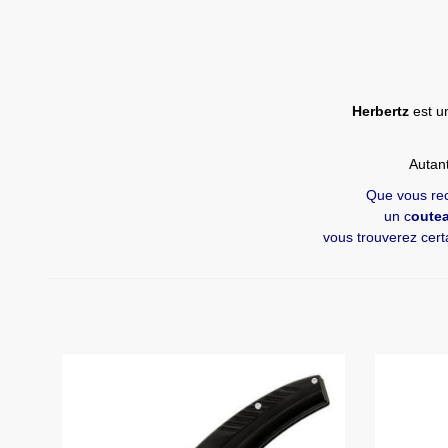
Herbertz
est u
Autant
Que vous re
un c
oute
vous trouverez cer