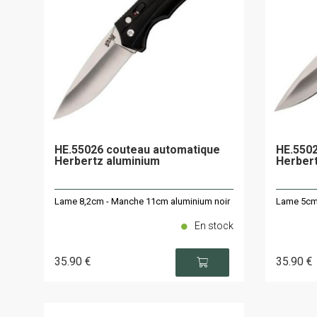
HE.55026 couteau automatique
HE.5502
Herbertz aluminium
Herber
Lame 8,2cm - Manche 11cm aluminium noir
Lame 5cm 
En stock
35
.90
€
35
.90
€