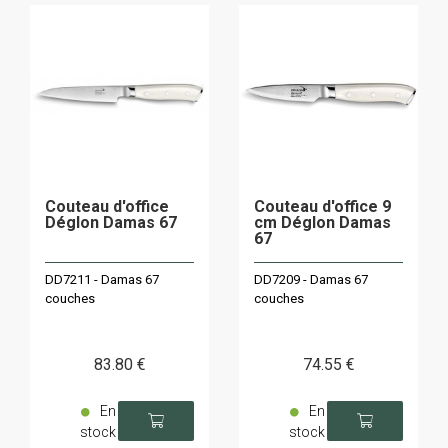
Couteau d'office
Couteau d'office 9
Déglon Damas 67
cm Déglon Damas
67
DD7211 - Damas 67
DD7209 - Damas 67
couches
couches
83
.80
€
74
.55
€
En
En
stock
stock