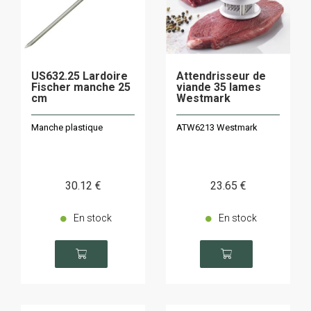
US632.25 Lardoire
Attendrisseur de
Fischer manche 25
viande 35 lames
cm
Westmark
Manche plastique
ATW6213 Westmark
30
.12
€
23
.65
€
En stock
En stock