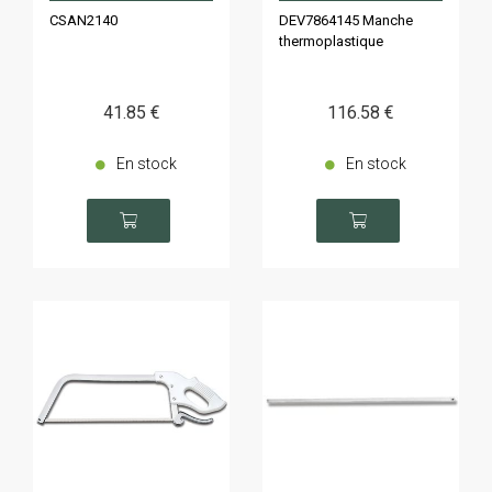
CSAN2140
DEV7864145 Manche
thermoplastique
41
.85
€
116
.58
€
En stock
En stock