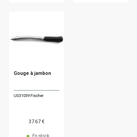
Gouge à jambon
US31039 Fischer
37
.67
€
En stock