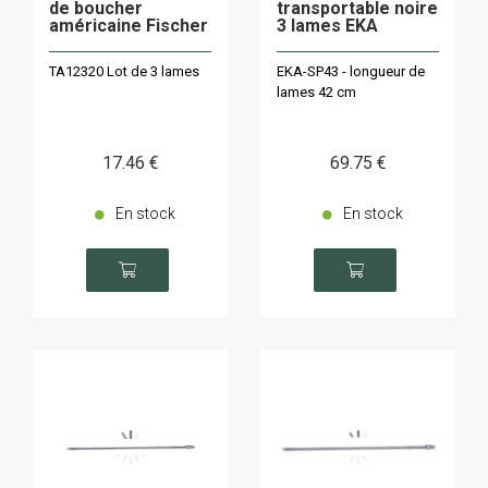
de boucher
transportable noire
américaine Fischer
3 lames EKA
TA12320 Lot de 3 lames
EKA-SP43 - longueur de
lames 42 cm
17
.46
€
69
.75
€
En stock
En stock