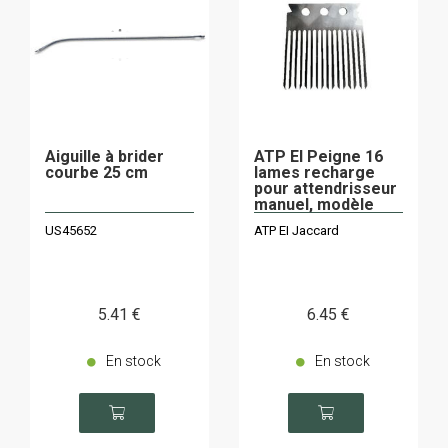
Aiguille à brider
ATP EI Peigne 16
courbe 25 cm
lames recharge
pour attendrisseur
manuel, modèle
professionnel
US45652
ATP EI Jaccard
Jaccard
5
.41
€
6
.45
€
En stock
En stock