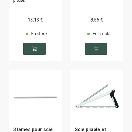
pièces
13
.13
€
8
.56
€
En stock
En stock
3 lames pour scie
Scie pliable et