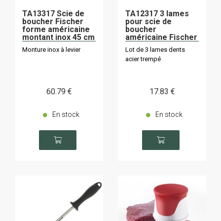
TA13317 Scie de
TA12317 3 lames
boucher Fischer
pour scie de
forme américaine
boucher
montant inox 45 cm
américaine Fischer
45 cm
Monture inox à levier
Lot de 3 lames dents
acier trempé
60
.79
€
17
.83
€
En stock
En stock