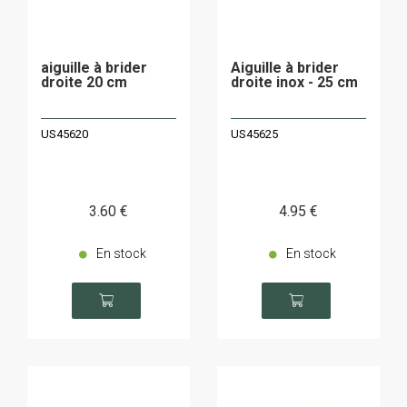
aiguille à brider
Aiguille à brider
droite 20 cm
droite inox - 25 cm
US45620
US45625
3
.60
€
4
.95
€
En stock
En stock