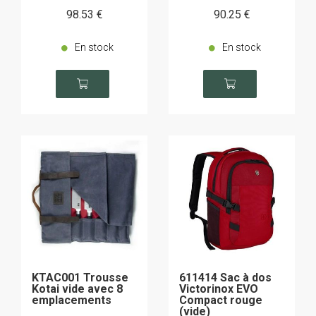
98
.53
€
90
.25
€
En stock
En stock
KTAC001 Trousse
611414 Sac à dos
Kotai vide avec 8
Victorinox EVO
emplacements
Compact rouge
(vide)