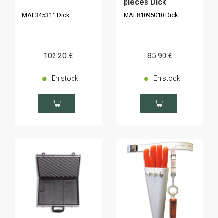
pièces Dick
MAL345311 Dick
MAL81095010 Dick
102
.20
€
85
.90
€
En stock
En stock