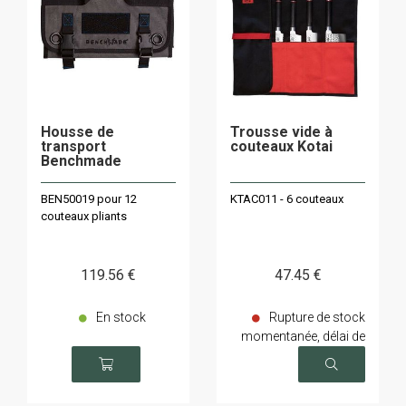
Housse de
Trousse vide à
transport
couteaux Kotai
Benchmade
BEN50019 pour 12
KTAC011 - 6 couteaux
couteaux pliants
119
.56
€
47
.45
€
En stock
Rupture de stock
momentanée, délai de
livraison sur demande