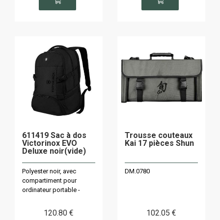
611419 Sac à dos
Trousse couteaux
Victorinox EVO
Kai 17 pièces Shun
Deluxe noir(vide)
Polyester noir, avec
DM.0780
compartiment pour
ordinateur portable -
capacité 28L
120
.80
€
102
.05
€