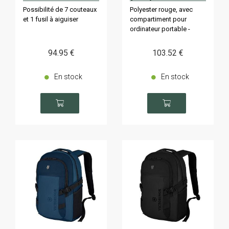
Possibilité de 7 couteaux
Polyester rouge, avec
et 1 fusil à aiguiser
compartiment pour
ordinateur portable -
capacité 20L
94
.95
€
103
.52
€
En stock
En stock