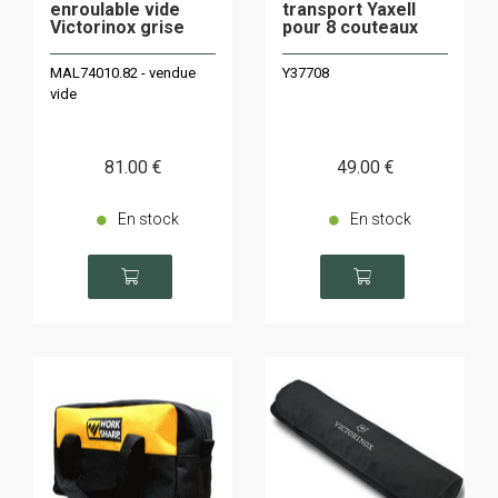
enroulable vide
transport Yaxell
Victorinox grise
pour 8 couteaux
MAL74010.82 - vendue
Y37708
vide
81
.00
€
49
.00
€
En stock
En stock