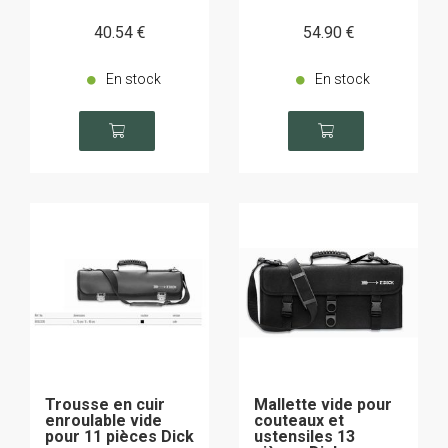
40
.54
€
54
.90
€
En stock
En stock
Trousse en cuir
Mallette vide pour
enroulable vide
couteaux et
pour 11 pièces Dick
ustensiles 13