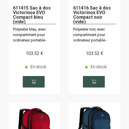
611415 Sac à dos
611416 Sac à dos
Victorinox EVO
Victorinox EVO
Compact bleu
Compact noir
(vide)
(vide)
Polyester bleu, avec
Polyester noir, avec
compartiment pour
compartiment pour
ordinateur portable -
ordinateur portable -
capacité 20L
capacité 20L
103
.52
€
103
.52
€
En stock
En stock