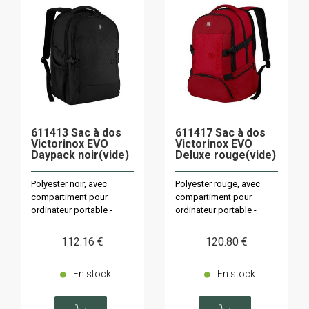
611413 Sac à dos
611417 Sac à dos
Victorinox EVO
Victorinox EVO
Daypack noir(vide)
Deluxe rouge(vide)
Polyester noir, avec
Polyester rouge, avec
compartiment pour
compartiment pour
ordinateur portable -
ordinateur portable -
capacité 32L
capacité 28L
112
.16
€
120
.80
€
En stock
En stock