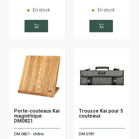
En stock
En stock
Porte-couteaux Kai
Trousse Kai pour 5
magnétique
couteaux
DM0821
DM.0821 - chêne
DM.0781