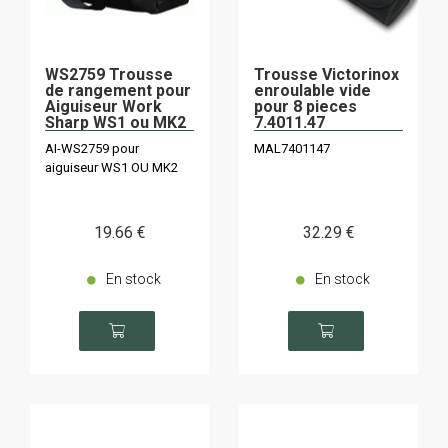
WS2759 Trousse
Trousse Victorinox
de rangement pour
enroulable vide
Aiguiseur Work
pour 8 pieces
Sharp WS1 ou MK2
7.4011.47
AI-WS2759 pour
MAL7401147
aiguiseur WS1 OU MK2
19
.66
€
32
.29
€
En stock
En stock