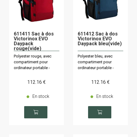
611411 Sac à dos
611412 Sac à dos
Victorinox EVO
Victorinox EVO
Daypack
Daypack bleu(vide)
rouge(vide)
Polyester rouge, avec
Polyester bleu, avec
compartiment pour
compartiment pour
ordinateur portable -
ordinateur portable -
capacité 32L
capacité 32L
112
.16
€
112
.16
€
En stock
En stock