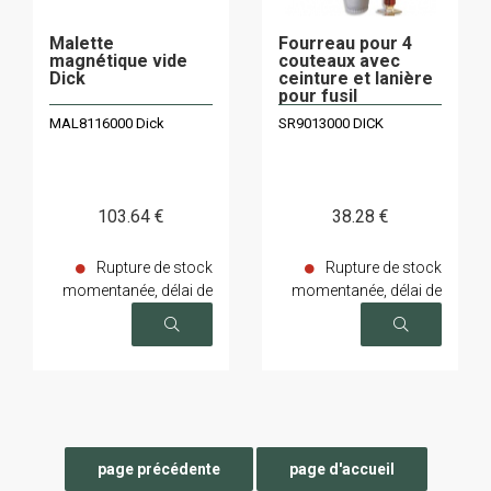
Malette
Fourreau pour 4
magnétique vide
couteaux avec
Dick
ceinture et lanière
pour fusil
MAL8116000 Dick
SR9013000 DICK
103
.64
€
38
.28
€
Rupture de stock
Rupture de stock
momentanée, délai de
momentanée, délai de
livraison sur demande
livraison sur demande