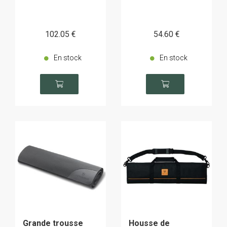
102
.05
€
54
.60
€
En stock
En stock
Grande trousse
Housse de