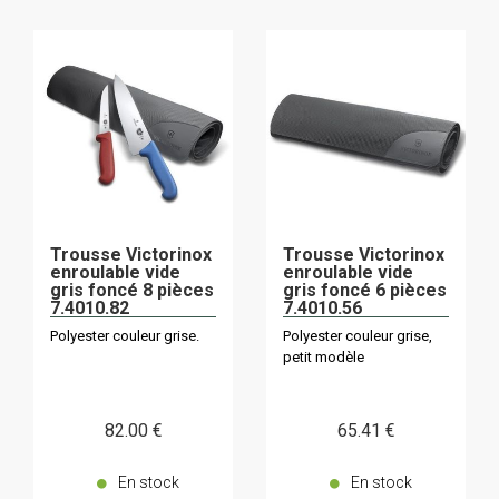
Trousse Victorinox
Trousse Victorinox
enroulable vide
enroulable vide
gris foncé 8 pièces
gris foncé 6 pièces
7.4010.82
7.4010.56
Polyester couleur grise.
Polyester couleur grise,
petit modèle
82
.00
€
65
.41
€
En stock
En stock