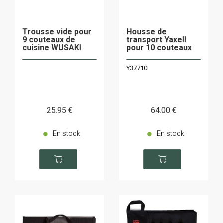
Trousse vide pour
Housse de
9 couteaux de
transport Yaxell
cuisine WUSAKI
pour 10 couteaux
Y37710
25
.95
€
64
.00
€
En stock
En stock