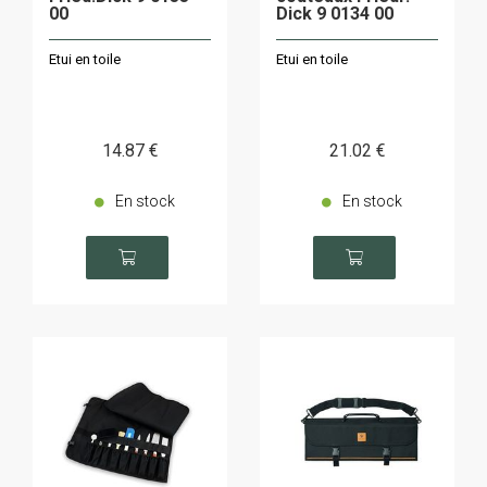
00
Dick 9 0134 00
Etui en toile
Etui en toile
14
.87
€
21
.02
€
En stock
En stock