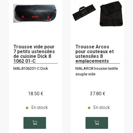
Trousse vide pour
Trousse Arcos
7 petits ustensiles
pour couteaux et
de cuisine Dick 8
ustensiles 8
1062 01-C
emplacements
690400
MAL8106201-C Dick
MALARC8 trousse textile
souple vide
18
.50
€
37
.80
€
En stock
En stock