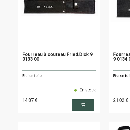
Fourreau à couteau Fried.Dick 9
Fourrea
0133 00
9 0134 
Etui en toile
Etui en toi
En stock
14
.87
€
21
.02
€