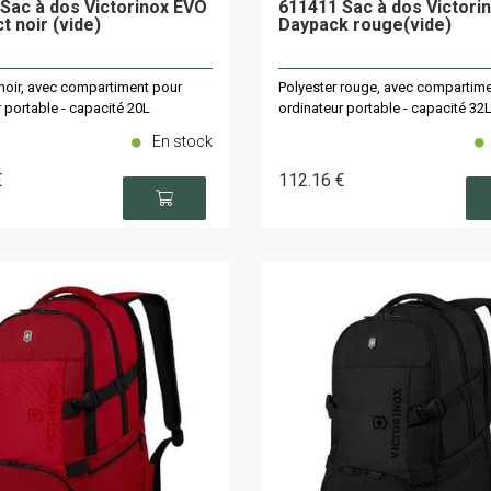
Sac à dos Victorinox EVO
611411 Sac à dos Victori
 noir (vide)
Daypack rouge(vide)
 noir, avec compartiment pour
Polyester rouge, avec compartim
 portable - capacité 20L
ordinateur portable - capacité 32
En stock
€
112
.16
€