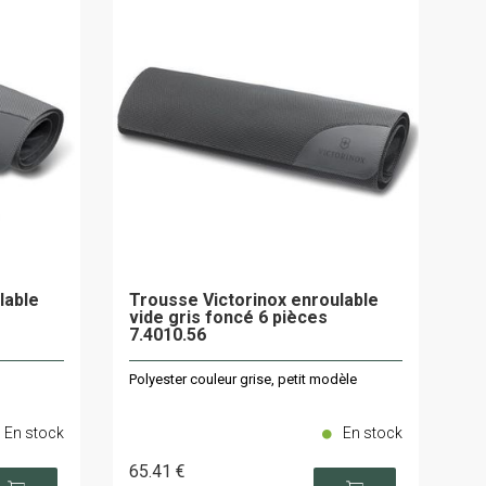
lable
Trousse Victorinox enroulable
vide gris foncé 6 pièces
7.4010.56
Polyester couleur grise, petit modèle
En stock
En stock
65
.41
€