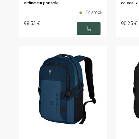
ordinateur portable
couteaux
En stock
98
.53
€
90
.25
€