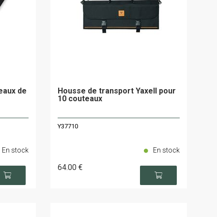
eaux de
Housse de transport Yaxell pour
10 couteaux
Y37710
En stock
En stock
64
.00
€