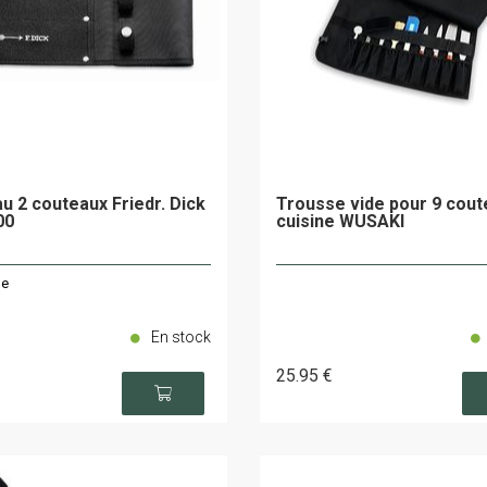
u 2 couteaux Friedr. Dick
Trousse vide pour 9 cout
00
cuisine WUSAKI
le
En stock
25
.95
€