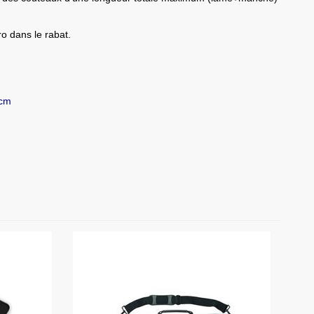
o dans le rabat.
)
 cm