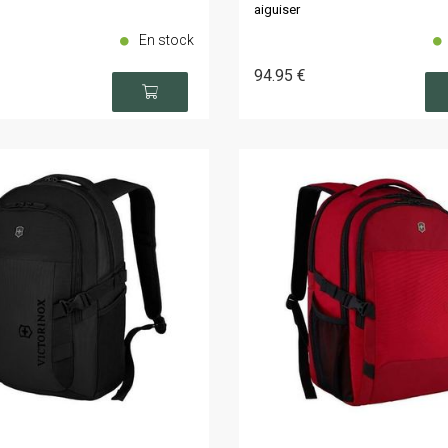
aiguiser
En stock
94
.95
€