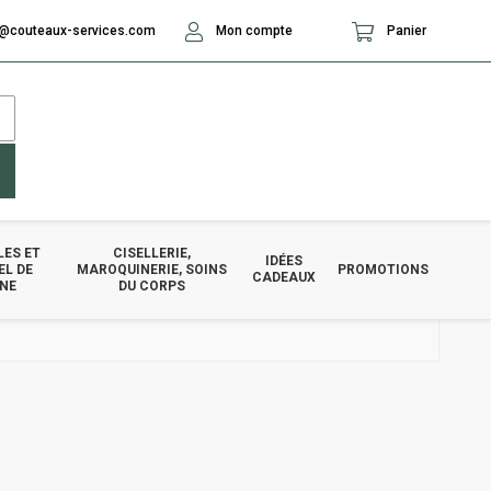
@couteaux-services.com
Mon compte
Panier
LES ET
CISELLERIE,
IDÉES
EL DE
MAROQUINERIE, SOINS
PROMOTIONS
CADEAUX
INE
DU CORPS