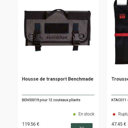
Housse de transport Benchmade
Trousse
BEN50019 pour 12 couteaux pliants
KTAC011 -
En stock
Ruptu
119
.56
€
47
.45
€