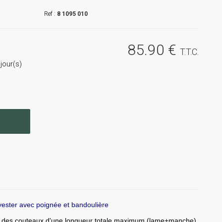
8 1095 010
85
.90
€
T.T.C.
jour(s)
ester avec poignée et bandoulière
 des couteaux d'une longueur totale maximum
(lame+manche)