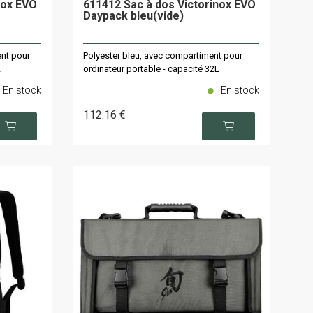
nox EVO
611412 Sac à dos Victorinox EVO
Daypack bleu(vide)
ent pour
Polyester bleu, avec compartiment pour
L
ordinateur portable - capacité 32L
En stock
En stock
112
.16
€