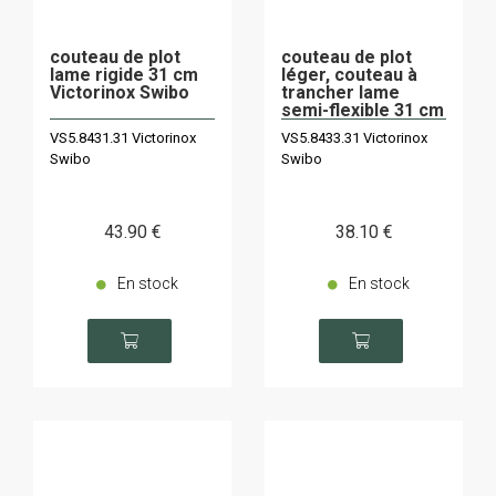
couteau de plot
couteau de plot
lame rigide 31 cm
léger, couteau à
Victorinox Swibo
trancher lame
semi-flexible 31 cm
Victorinox Swibo
VS5.8431.31 Victorinox
VS5.8433.31 Victorinox
Swibo
Swibo
43
.90
€
38
.10
€
En stock
En stock