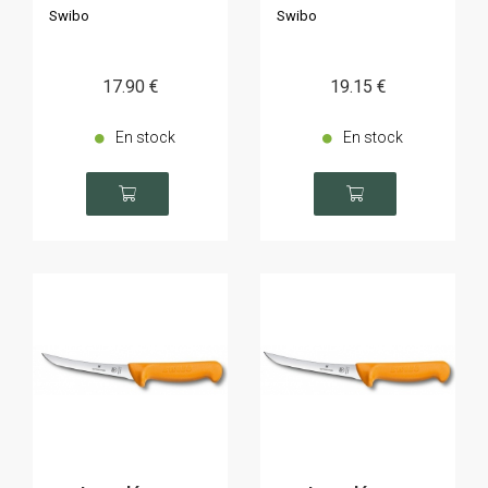
Swibo
Swibo
17
.90
€
19
.15
€
En stock
En stock