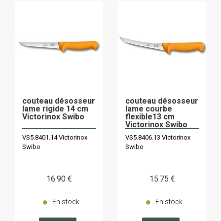
couteau désosseur
couteau désosseur
lame rigide 14 cm
lame courbe
Victorinox Swibo
flexible13 cm
Victorinox Swibo
VS5.8401.14 Victorinox
VS5.8406.13 Victorinox
Swibo
Swibo
16
.90
€
15
.75
€
En stock
En stock