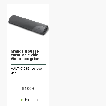
Grande trousse
enroulable vide
Victorinox grise
MAL74010.82 - vendue
vide
81
.00
€
En stock