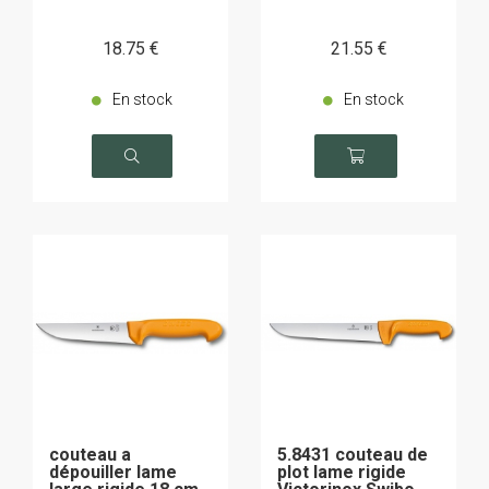
18
.75
€
21
.55
€
En stock
En stock
couteau a
5.8431 couteau de
dépouiller lame
plot lame rigide