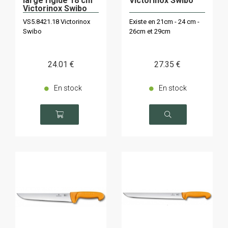
large rigide 18 cm
Victorinox Swibo
Victorinox Swibo
VS5.8421.18 Victorinox
Existe en 21cm - 24 cm -
Swibo
26cm et 29cm
24
.01
€
27
.35
€
En stock
En stock