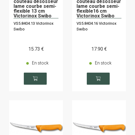
couteau désosseur
couteau désosseur
lame courbe semi-
lame courbe semi-
flexible 13 cm
flexible16 cm
Victorinox Swibo
Victorinox Swibo
VS5.8404.13 Victorinox
VS5.8404.16 Victorinox
Swibo
Swibo
15
.73
€
17
.90
€
En stock
En stock