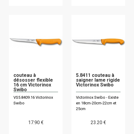
couteau à
5.8411 couteau à
désosser flexible
saigner lame rigide
16 cm Victorinox
Victorinox Swibo
Swibo
VS5.8409.16 Victorinox
Victorinox Swibo - Existe
Swibo
en 18cm-20cm-22cm et
25cm
17
.90
€
23
.20
€