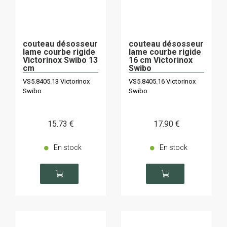
couteau désosseur
couteau désosseur
lame courbe rigide
lame courbe rigide
Victorinox Swibo 13
16 cm Victorinox
cm
Swibo
VS5.8405.13 Victorinox
VS5.8405.16 Victorinox
Swibo
Swibo
15
.73
€
17
.90
€
En stock
En stock