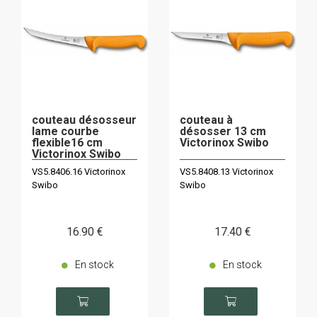
couteau désosseur
couteau à
lame courbe
désosser 13 cm
flexible16 cm
Victorinox Swibo
Victorinox Swibo
VS5.8406.16 Victorinox
VS5.8408.13 Victorinox
Swibo
Swibo
16
.90
€
17
.40
€
En stock
En stock