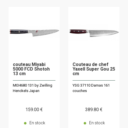
couteau Miyabi
Couteau de chef
5000 FCD Shotoh
Yaxell Super Gou 25
13 cm
cm
MI34680 131 by Zwilling
YSG 37110 Damas 161
Henckels Japan
couches
159
.00
€
389
.80
€
En stock
En stock