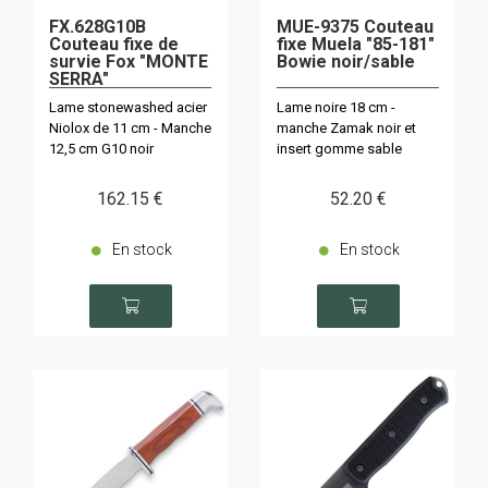
FX.628G10B
MUE-9375 Couteau
Couteau fixe de
fixe Muela "85-181"
survie Fox "MONTE
Bowie noir/sable
SERRA"
Lame stonewashed acier
Lame noire 18 cm -
Niolox de 11 cm - Manche
manche Zamak noir et
12,5 cm G10 noir
insert gomme sable
162
.15
€
52
.20
€
En stock
En stock