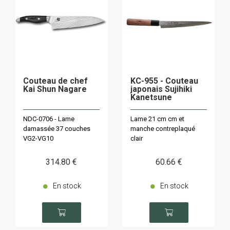
Couteau de chef
KC-955 - Couteau
Kai Shun Nagare
japonais Sujihiki
Kanetsune
NDC-0706 - Lame
Lame 21 cm cm et
damassée 37 couches
manche contreplaqué
VG2-VG10
clair
314
.80
€
60
.66
€
En stock
En stock