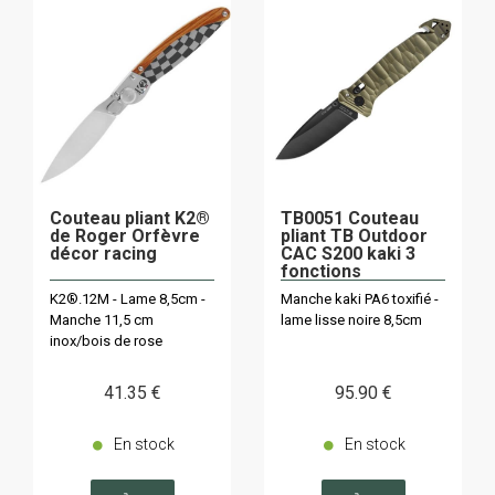
Couteau pliant K2®
TB0051 Couteau
de Roger Orfèvre
pliant TB Outdoor
décor racing
CAC S200 kaki 3
fonctions
K2®.12M - Lame 8,5cm -
Manche kaki PA6 toxifié -
Manche 11,5 cm
lame lisse noire 8,5cm
inox/bois de rose
41
.35
€
95
.90
€
En stock
En stock