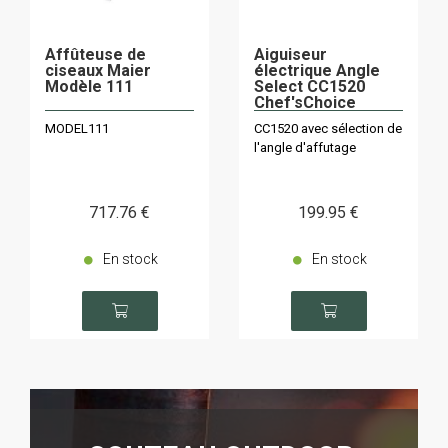
Affûteuse de
Aiguiseur
ciseaux Maier
électrique Angle
Modèle 111
Select CC1520
Chef'sChoice
MODEL111
CC1520 avec sélection de
l'angle d'affutage
717
.76
€
199
.95
€
En stock
En stock