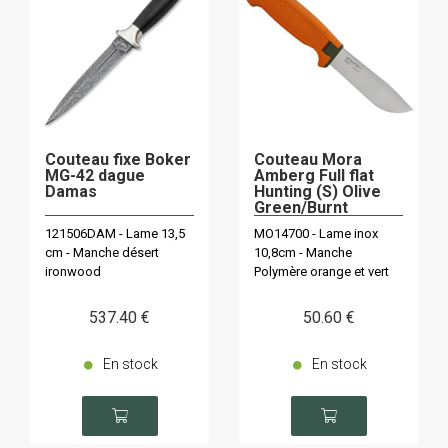
Couteau fixe Boker
Couteau Mora
MG-42 dague
Amberg Full flat
Damas
Hunting (S) Olive
Green/Burnt
Orange
121506DAM - Lame 13,5
MO14700 - Lame inox
cm - Manche désert
10,8cm - Manche
ironwood
Polymère orange et vert
537
.40
€
50
.60
€
En stock
En stock