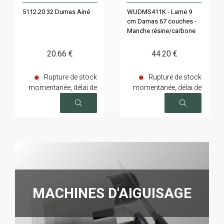
5112.20 32 Dumas Ainé
WUDMS411K - Lame 9
cm Damas 67 couches -
Manche résine/carbone
20
.66
€
44
.20
€
Rupture de stock
Rupture de stock
momentanée, délai de
momentanée, délai de
livraison sur demande
livraison sur demande
MACHINES D'AIGUISAGE