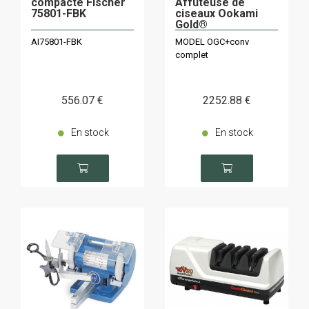
compacte Fischer
Affûteuse de
75801-FBK
ciseaux Ookami
Gold®
AI75801-FBK
MODEL OGC+conv
complet
556
.07
€
2252
.88
€
En stock
En stock