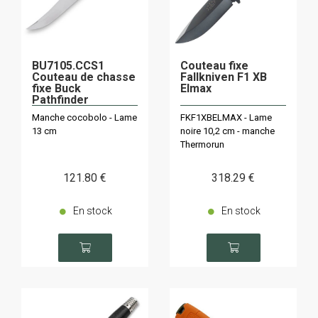
BU7105.CCS1
Couteau fixe
Couteau de chasse
Fallkniven F1 XB
fixe Buck
Elmax
Pathfinder
Héritage
Manche cocobolo - Lame
FKF1XBELMAX - Lame
13 cm
noire 10,2 cm - manche
Thermorun
121
.80
€
318
.29
€
En stock
En stock