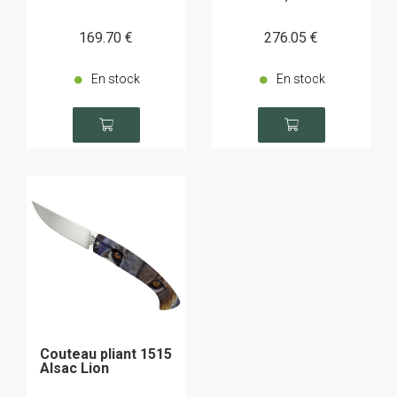
169
.70
€
276
.05
€
En stock
En stock
Couteau pliant 1515
Alsac Lion