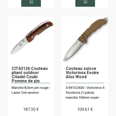
CIT63126 Couteau
Couteau suisse
pliant outdoor
Victorinox Evoke
Citadel Coubi
Alox Wood
Pomme de pin
rouge
Manche 8,5cm pin rouge -
0.9415.D630 - Victorinox 4
Lame 7cm environ
fonctions (1 pièce)
manche 136mm noyer -
lame 9,5cm
187
.30
€
109
.61
€