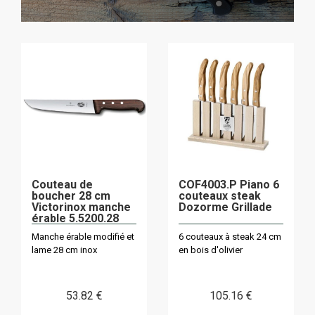
Couteau de
COF4003.P Piano 6
boucher 28 cm
couteaux steak
Victorinox manche
Dozorme Grillade
érable 5.5200.28
Manche érable modifié et
6 couteaux à steak 24 cm
lame 28 cm inox
en bois d'olivier
53
.82
€
105
.16
€