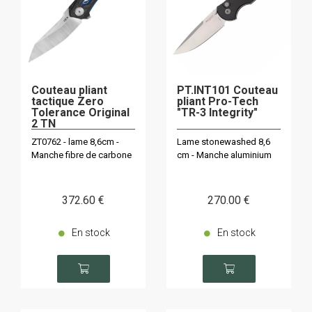
Couteau pliant
PT.INT101 Couteau
tactique Zero
pliant Pro-Tech
Tolerance Original
"TR-3 Integrity"
2 TN
ZT0762 - lame 8,6cm -
Lame stonewashed 8,6
Manche fibre de carbone
cm - Manche aluminium
372
.60
€
270
.00
€
En stock
En stock