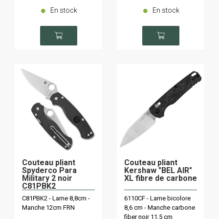
En stock
En stock
Couteau pliant
Couteau pliant
Spyderco Para
Kershaw "BEL AIR"
Military 2 noir
XL fibre de carbone
C81PBK2
C81PBK2 - Lame 8,8cm -
6110CF - Lame bicolore
Manche 12cm FRN
8,6 cm - Manche carbone
fiber noir 11,5 cm