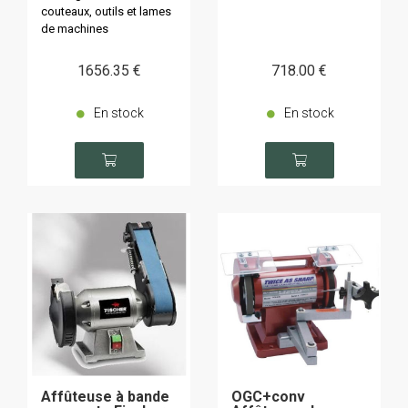
couteaux, outils et lames
de machines
1656
.35
€
718
.00
€
En stock
En stock
Affûteuse à bande
OGC+conv