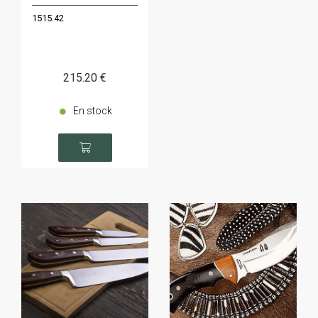
1515.42
215
.20
€
En stock