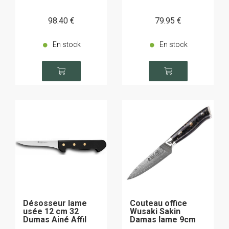
98
.40
€
79
.95
€
En stock
En stock
Désosseur lame
Couteau office
usée 12 cm 32
Wusaki Sakin
Dumas Ainé Affil
Damas lame 9cm