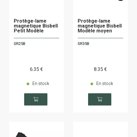
Protège-lame
Protège-lame
magnetique Bisbell
magnetique Bisbell
Petit Modèle
Modèle moyen
SR25B
SR35B
6
.35
€
8
.35
€
En stock
En stock