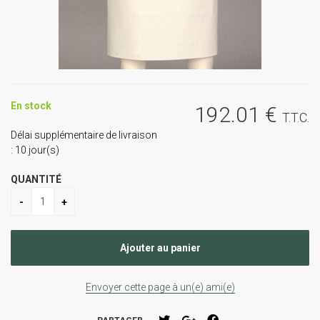
En stock
192
.01
€
T.T.C.
Délai supplémentaire de livraison
:
10
jour(s)
QUANTITÉ
Envoyer cette page à un(e) ami(e)