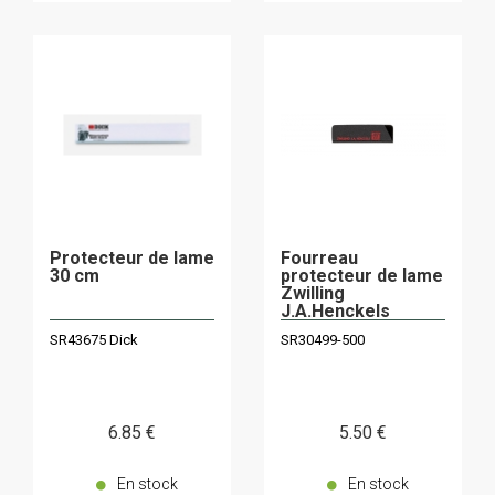
Protecteur de lame
Fourreau
30 cm
protecteur de lame
Zwilling
J.A.Henckels
30499-500
SR43675 Dick
SR30499-500
6
.85
€
5
.50
€
En stock
En stock