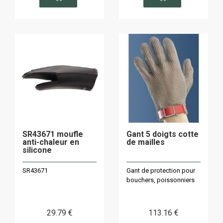
SR43671 moufle
Gant 5 doigts cotte
anti-chaleur en
de mailles
silicone
SR43671
Gant de protection pour
bouchers, poissonniers
29
.79
€
113
.16
€