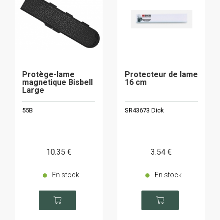
Protège-lame
Protecteur de lame
magnetique Bisbell
16 cm
Large
55B
SR43673 Dick
10
.35
€
3
.54
€
En stock
En stock