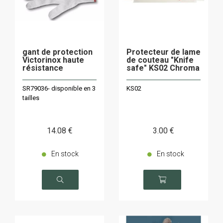
gant de protection
Protecteur de lame
Victorinox haute
de couteau "Knife
résistance
safe" KS02 Chroma
SR79036- disponible en 3
KS02
tailles
14
.08
€
3
.00
€
En stock
En stock