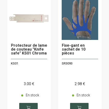
Protecteur de lame
Fixe-gant en
de couteau "Knife
sachet de 10
safe" KS01 Chroma
pièces
KS01
SR3093
3
.00
€
2
.98
€
En stock
En stock