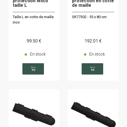
protection Wilco
protection en cotte
taille L
de maille
Taille L en cotte de maille
SR77302 - 55 x 80 cm
inox
99
.50
€
192
.01
€
En stock
En stock