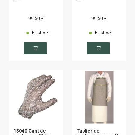
99
.50
€
99
.50
€
En stock
En stock
13040 Gant de
Tablier de