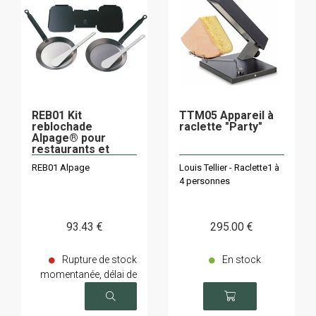
REB01 Kit
TTM05 Appareil à
reblochade
raclette "Party"
Alpage® pour
restaurants et
particuliers
REB01 Alpage
Louis Tellier - Raclette1 à
4 personnes
93
.43
€
295
.00
€
Rupture de stock
En stock
momentanée, délai de
livraison sur demande