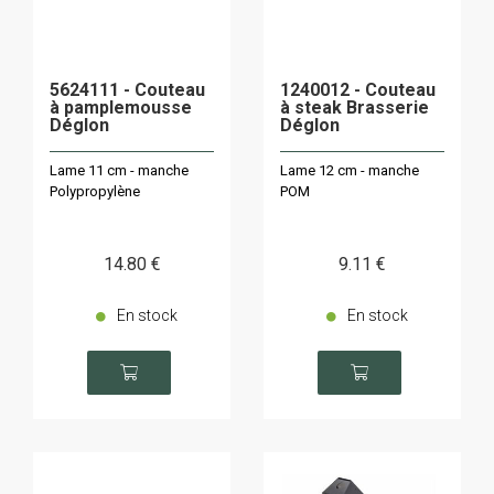
5624111 - Couteau
1240012 - Couteau
à pamplemousse
à steak Brasserie
Déglon
Déglon
Lame 11 cm - manche
Lame 12 cm - manche
Polypropylène
POM
14
.80
€
9
.11
€
En stock
En stock