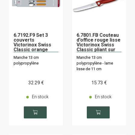
6.7192.F9 Set 3
6.7801.FB Couteau
couverts
d'office rouge lisse
Victorinox Swiss
Victorinox Swiss
Classic orange
Classic pliant sur
pliants
carte
Manche 13 cm
Manche 13 cm
polypropylène
polypropylène - lame
lisse de 11 cm
32
.29
€
15
.73
€
En stock
En stock