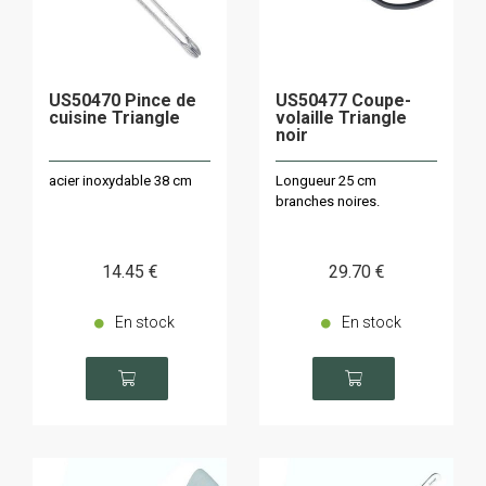
US50470 Pince de
US50477 Coupe-
cuisine Triangle
volaille Triangle
noir
acier inoxydable 38 cm
Longueur 25 cm
branches noires.
14
.45
€
29
.70
€
En stock
En stock