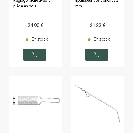
Réglage facile avec la
Epaisseur des tranches 2
pièce en bois
mm
24
.90
€
21
.22
€
En stock
En stock