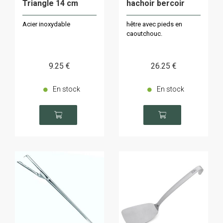
Triangle 14 cm
hachoir bercoir
Acier inoxydable
hêtre avec pieds en
caoutchouc.
9
.25
€
26
.25
€
En stock
En stock