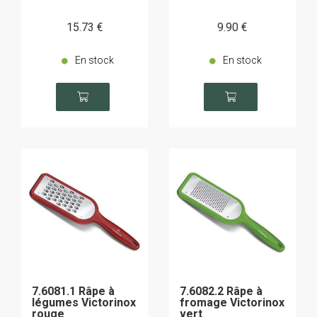
15
.73
€
9
.90
€
En stock
En stock
7.6081.1 Râpe à
7.6082.2 Râpe à
légumes Victorinox
fromage Victorinox
rouge
vert