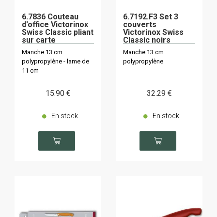
6.7836 Couteau
6.7192.F3 Set 3
d'office Victorinox
couverts
Swiss Classic pliant
Victorinox Swiss
sur carte
Classic noirs
pliants
Manche 13 cm
Manche 13 cm
polypropylène - lame de
polypropylène
11 cm
15
.90
€
32
.29
€
En stock
En stock