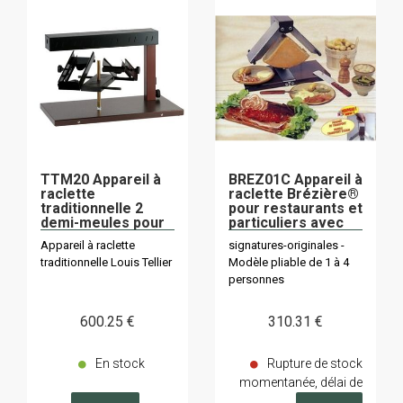
TTM20 Appareil à
BREZ01C Appareil à
raclette
raclette Brézière®
traditionnelle 2
pour restaurants et
demi-meules pour
particuliers avec
restaurants et
couteau
Appareil à raclette
signatures-originales -
particuliers
traditionnelle Louis Tellier
Modèle pliable de 1 à 4
personnes
600
.25
€
310
.31
€
En stock
Rupture de stock
momentanée, délai de
livraison sur demande