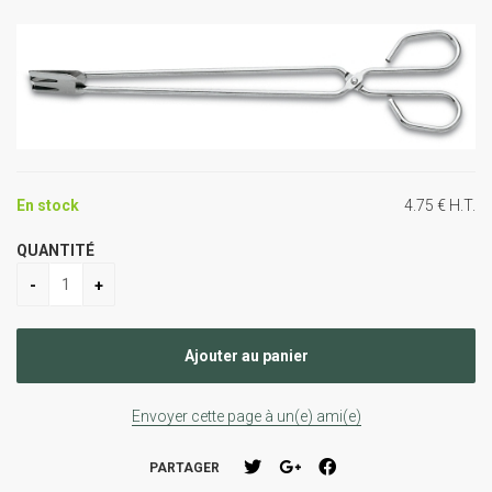
En stock
4
.75
€
H.T.
QUANTITÉ
Envoyer cette page à un(e) ami(e)
PARTAGER