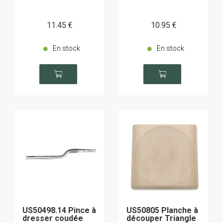
11
.45
€
10
.95
€
En stock
En stock
US50498.14 Pince à
US50805 Planche à
dresser coudée
découper Triangle