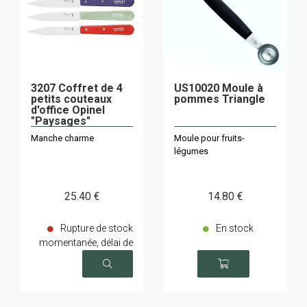
3207 Coffret de 4
US10020 Moule à
petits couteaux
pommes Triangle
d'office Opinel
"Paysages"
Manche charme
Moule pour fruits-
légumes
25
.40
€
14
.80
€
Rupture de stock
En stock
momentanée, délai de
livraison sur demande