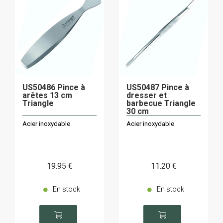
US50486 Pince à
US50487 Pince à
arêtes 13 cm
dresser et
Triangle
barbecue Triangle
30 cm
Acier inoxydable
Acier inoxydable
19
.95
€
11
.20
€
En stock
En stock