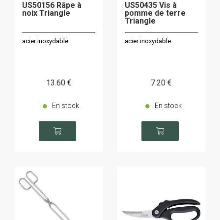
US50156 Râpe à
US50435 Vis à
noix Triangle
pomme de terre
Triangle
acier inoxydable
acier inoxydable
13
.60
€
7
.20
€
En stock
En stock