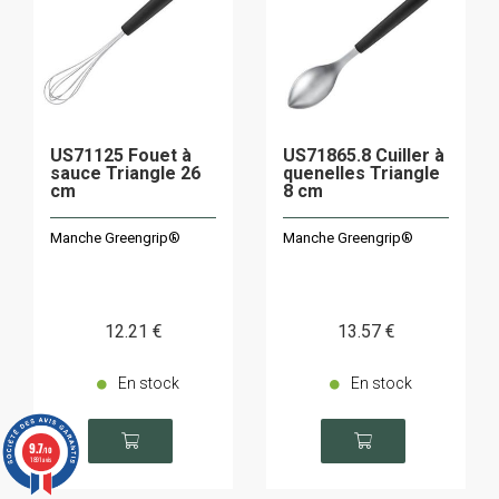
US71125 Fouet à
US71865.8 Cuiller à
sauce Triangle 26
quenelles Triangle
cm
8 cm
Manche Greengrip®
Manche Greengrip®
12
.21
€
13
.57
€
En stock
En stock
9.7
/10
1891 avis