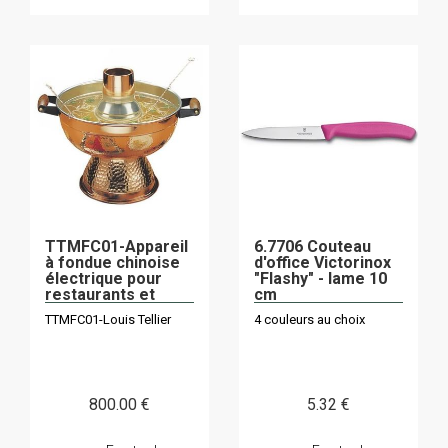
TTMFC01-Appareil
6.7706 Couteau
à fondue chinoise
d'office Victorinox
électrique pour
"Flashy" - lame 10
restaurants et
cm
particuliers
TTMFC01-Louis Tellier
4 couleurs au choix
800
.00
€
5
.32
€