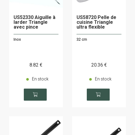
US52330 Aiguille à
US58720 Pelle de
larder Triangle
cuisine Triangle
avec pince
ultra flexible
Inox
32 cm
8
.82
€
20
.36
€
En stock
En stock