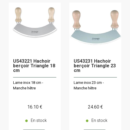
US43221 Hachoir
US43231 Hachoir
berçoir Triangle 18
berçoir Triangle 23
cm
cm
Lame inox 18 cm -
Lame inox 23 cm -
Manche hêtre
Manche hêtre
16
.10
€
24
.60
€
En stock
En stock