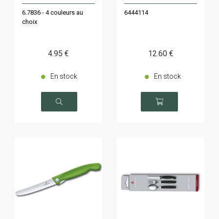
6.7836 - 4 couleurs au
6444114
choix
4
.95
€
12
.60
€
En stock
En stock