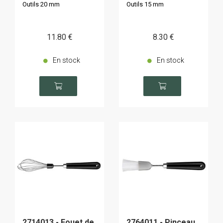
Outils 20 mm
Outils 15 mm
11
.80
€
8
.30
€
En stock
En stock
2714013 - Fouet de
2764011 - Pinceau