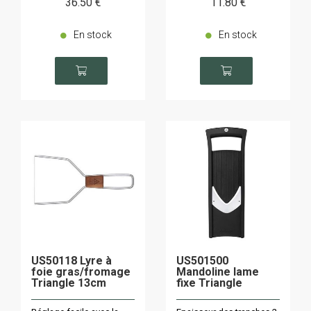
36
.50
€
11
.80
€
En stock
En stock
US50118 Lyre à
US501500
foie gras/fromage
Mandoline lame
Triangle 13cm
fixe Triangle