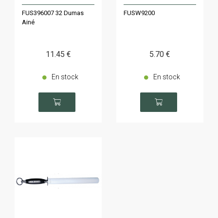
FUS396007 32 Dumas
FUSW9200
Ainé
11
.45
€
5
.70
€
En stock
En stock