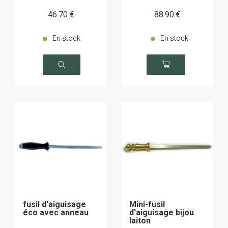
46
.70
€
88
.90
€
En stock
En stock
fusil d'aiguisage
Mini-fusil
éco avec anneau
d'aiguisage bijou
laiton