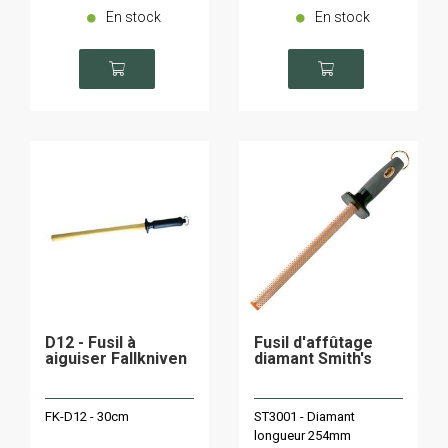
En stock
En stock
D12 - Fusil à
Fusil d'affûtage
aiguiser Fallkniven
diamant Smith's
FK-D12 - 30cm
ST3001 - Diamant
longueur 254mm