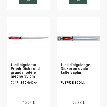
fusil aiguiseur
fusil d'aiguisage
Friedr.Dick rond
Dickoron ovale
grand modèle
taille saphir
mêche 35 cm
7.3171.35 0-66 Dick
FUS7598330 Dick
45
.94
€
95
.88
€