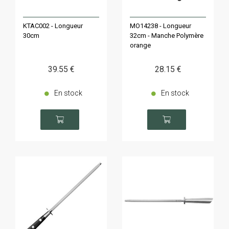
KTAC002 - Longueur
MO14238 - Longueur
30cm
32cm - Manche Polymère
orange
39
.55
€
28
.15
€
En stock
En stock