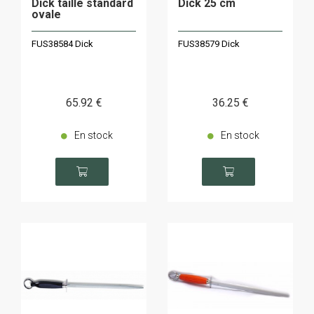
Dick taille standard
Dick 25 cm
ovale
FUS38584 Dick
FUS38579 Dick
65
.92
€
36
.25
€
En stock
En stock