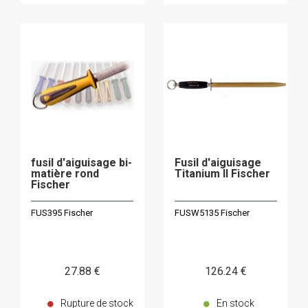
fusil d'aiguisage bi-
Fusil d'aiguisage
matière rond
Titanium II Fischer
Fischer
FUS395 Fischer
FUSW5135 Fischer
27
.88
€
126
.24
€
Rupture de stock
En stock