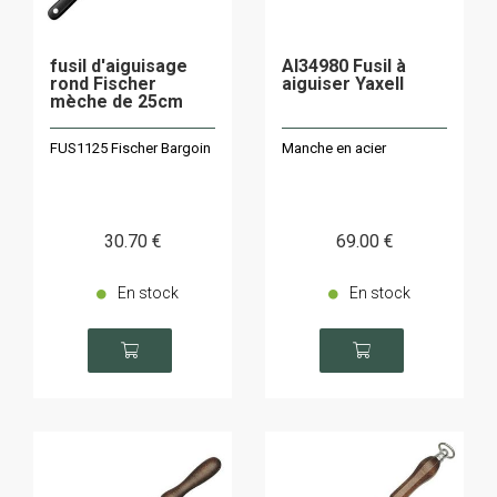
fusil d'aiguisage
AI34980 Fusil à
rond Fischer
aiguiser Yaxell
mèche de 25cm
FUS1125 Fischer Bargoin
Manche en acier
30
.70
€
69
.00
€
En stock
En stock