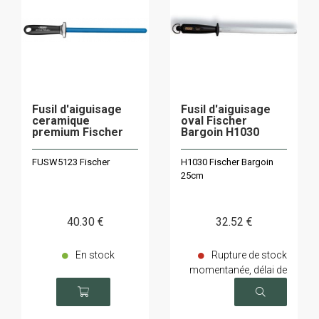
Fusil d'aiguisage
Fusil d'aiguisage
ceramique
oval Fischer
premium Fischer
Bargoin H1030
FUSW5123 Fischer
H1030 Fischer Bargoin
25cm
40
.30
€
32
.52
€
En stock
Rupture de stock
momentanée, délai de
livraison sur demande