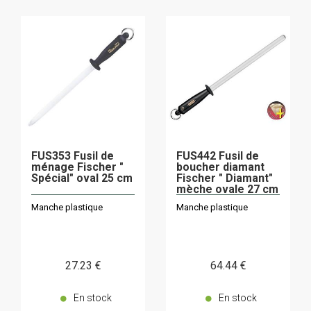
FUS353 Fusil de
FUS442 Fusil de
ménage Fischer "
boucher diamant
Spécial" oval 25 cm
Fischer " Diamant"
mèche ovale 27 cm
Manche plastique
Manche plastique
27
.23
€
64
.44
€
En stock
En stock