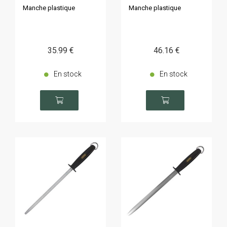
Manche plastique
Manche plastique
35
.99
€
46
.16
€
En stock
En stock