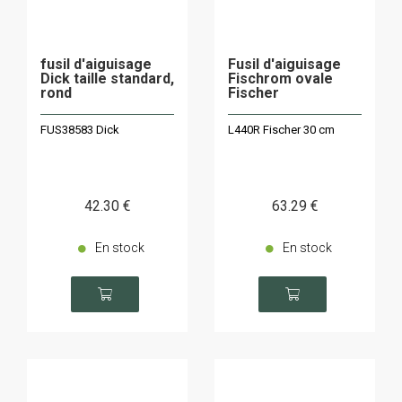
fusil d'aiguisage
Fusil d'aiguisage
Dick taille standard,
Fischrom ovale
rond
Fischer
FUS38583 Dick
L440R Fischer 30 cm
42
.30
€
63
.29
€
En stock
En stock