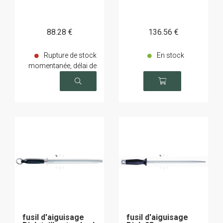
88
.28
€
136
.56
€
Rupture de stock
En stock
momentanée, délai de
livraison sur demande
fusil d'aiguisage
fusil d'aiguisage