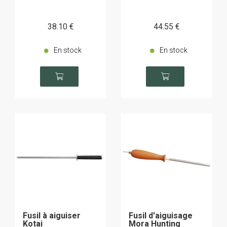
38
.10
€
44
.55
€
En stock
En stock
Fusil à aiguiser
Fusil d'aiguisage
Kotai
Mora Hunting