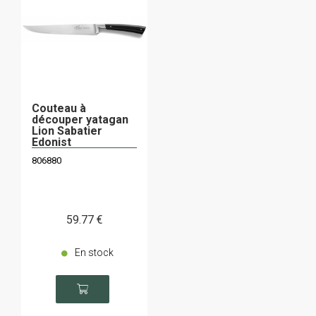
Couteau à
découper yatagan
Lion Sabatier
Edonist
806880
59
.77
€
En stock