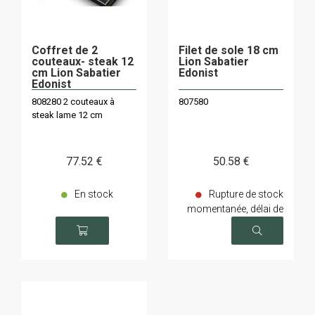
Coffret de 2
Filet de sole 18 cm
couteaux- steak 12
Lion Sabatier
cm Lion Sabatier
Edonist
Edonist
808280 2 couteaux à
807580
steak lame 12 cm
77
.52
€
50
.58
€
En stock
Rupture de stock
momentanée, délai de
livraison sur demande