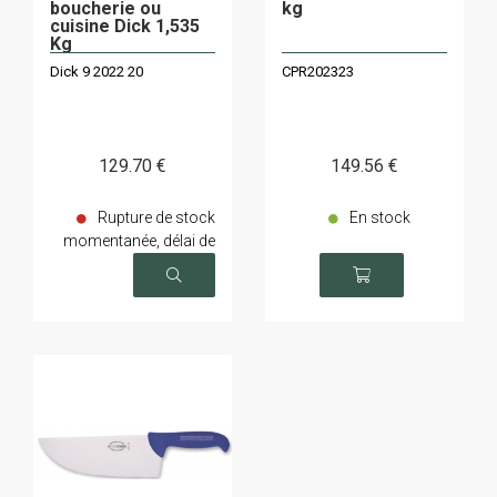
boucherie ou
kg
cuisine Dick 1,535
Kg
Dick 9 2022 20
CPR202323
129
.70
€
149
.56
€
Rupture de stock
En stock
momentanée, délai de
livraison sur demande