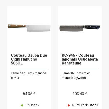
Couteau Usuba Due
KC-946 - Couteau
Cigni Hakucho
japonais Usugabata
506OL
Kanetsune
Lame de 18 cm - manche
Lame 16,5 cm cm et
olivier
manche plywood
64
.35
€
103
.43
€
En stock
Rupture de stock