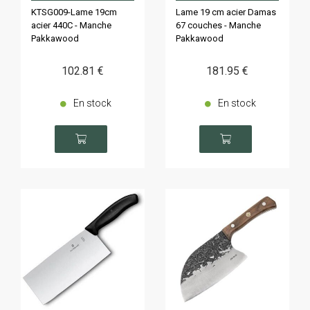
KTSG009-Lame 19cm
Lame 19 cm acier Damas
acier 440C - Manche
67 couches - Manche
Pakkawood
Pakkawood
102
.81
€
181
.95
€
En stock
En stock