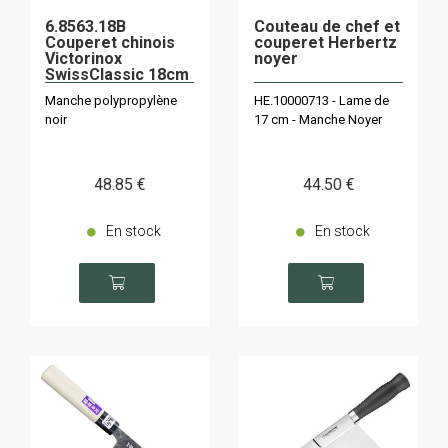
6.8563.18B
Couteau de chef et
Couperet chinois
couperet Herbertz
Victorinox
noyer
SwissClassic 18cm
Manche polypropylène
HE.10000713 - Lame de
noir
17 cm - Manche Noyer
48
.85
€
44
.50
€
En stock
En stock