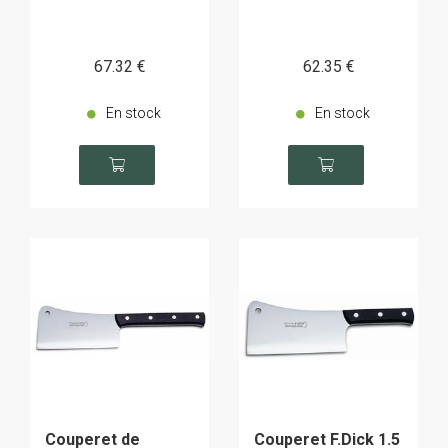
67
.32
€
62
.35
€
En stock
En stock
Couperet de
Couperet F.Dick 1.5