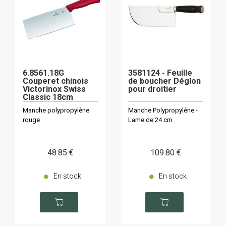
6.8561.18G
3581124 - Feuille
Couperet chinois
de boucher Déglon
Victorinox Swiss
pour droitier
Classic 18cm
Manche polypropylène
Manche Polypropylène -
rouge
Lame de 24 cm
48
.85
€
109
.80
€
En stock
En stock