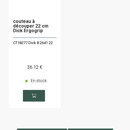
couteau à
découper 22 cm
Dick Ergogrip
CT18277 Dick 8 2641 22
36
.12
€
En stock