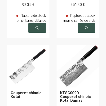
92
.35
€
251
.40
€
Rupture de stock
Rupture de stock
momentanée, délai de
momentanée, délai de
livraison sur demande
livraison sur demande
Couperet chinois
KTSG009D
Kotai
Couperet chinois
Kotai Damas