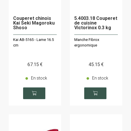
Couperet chinois
5.4003.18 Couperet
Kai Seki Magoroku
de cuisine
Shoso
Victorinox 0.3 kg
Kai AB-5165 - Lame 16.5
Manche Fibrox
cm
ergonomique
67
.15
€
45
.15
€
En stock
En stock