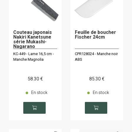
Couteau japonais
Feuille de boucher
Nakiri Kanetsune
Fischer 24cm
série Mukashi-
Nagarano
KC-449 - Lame 16,5 cm -
CPR128024 - Manche noir
Manche Magnolia
ABS
58
.30
€
85
.30
€
En stock
En stock