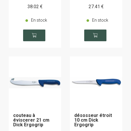
38
.02
€
27
.41
€
En stock
En stock
couteau à
désosseur étroit
éviscerer 21 cm
10 cm Dick
Dick Ergogrip
Ergogrip