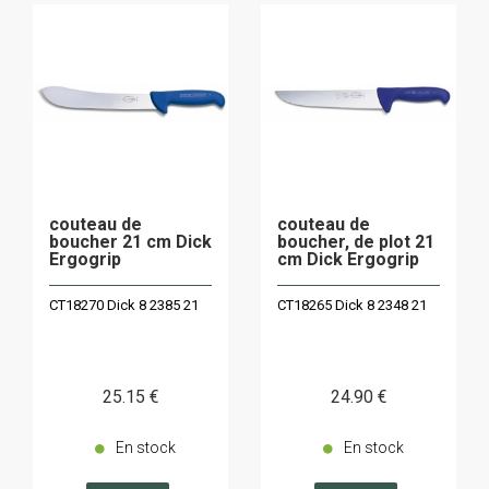
couteau de
couteau de
boucher 21 cm Dick
boucher, de plot 21
Ergogrip
cm Dick Ergogrip
CT18270 Dick 8 2385 21
CT18265 Dick 8 2348 21
25
.15
€
24
.90
€
En stock
En stock