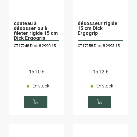
couteau à
désosseur rigide
désosser ou à
15 cm Dick
fileter rigide 15 cm
Ergogrip
Dick Ergogrip
CT17248 Dick 8 2990 15
CT17258 Dick 8 2993 15
15
.10
€
15
.12
€
En stock
En stock