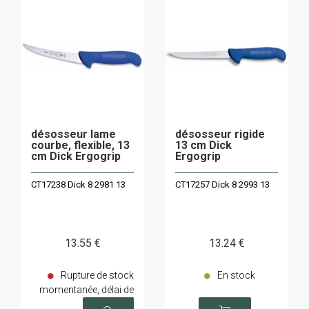
désosseur lame
désosseur rigide
courbe, flexible, 13
13 cm Dick
cm Dick Ergogrip
Ergogrip
CT17238 Dick 8 2981 13
CT17257 Dick 8 2993 13
13
.55
€
13
.24
€
Rupture de stock
En stock
momentanée, délai de
livraison sur demande