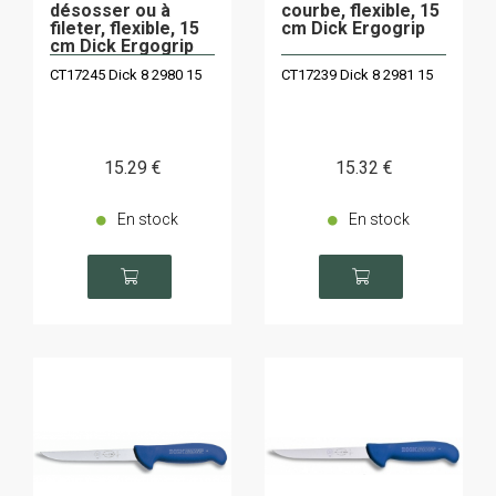
désosser ou à
courbe, flexible, 15
fileter, flexible, 15
cm Dick Ergogrip
cm Dick Ergogrip
CT17245 Dick 8 2980 15
CT17239 Dick 8 2981 15
15
.29
€
15
.32
€
En stock
En stock