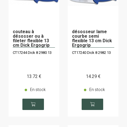
couteau à
désosseur lame
désosser ou à
courbe semi
fileter flexible 13
flexible 13 cm Dick
cm Dick Ergogrip
Ergogrip
CT17244 Dick 8 2980 13
CT17240 Dick 8 2982 13
13
.72
€
14
.29
€
En stock
En stock