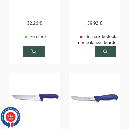
32
.26
€
39
.92
€
En stock
Rupture de stock
momentanée, délai de
livraison sur demande
9.7
/10
1891 avis