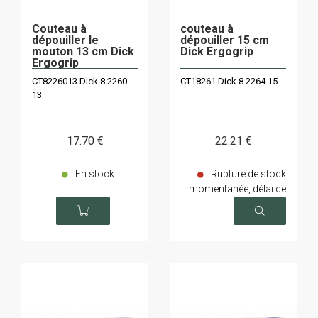
Couteau à
couteau à
dépouiller le
dépouiller 15 cm
mouton 13 cm Dick
Dick Ergogrip
Ergogrip
CT8226013 Dick 8 2260
CT18261 Dick 8 2264 15
13
17
.70
€
22
.21
€
En stock
Rupture de stock
momentanée, délai de
livraison sur demande