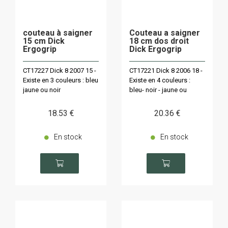
couteau à saigner
Couteau a saigner
15 cm Dick
18 cm dos droit
Ergogrip
Dick Ergogrip
CT17227 Dick 8 2007 15 -
CT17221 Dick 8 2006 18 -
Existe en 3 couleurs : bleu
Existe en 4 couleurs :
jaune ou noir
bleu- noir - jaune ou
rouge
18
.53
€
20
.36
€
En stock
En stock