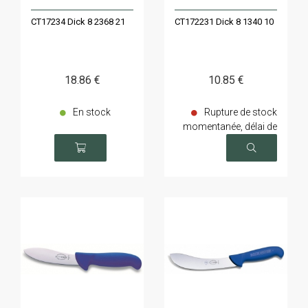
CT17234 Dick 8 2368 21
CT172231 Dick 8 1340 10
18
.86
€
10
.85
€
En stock
Rupture de stock
momentanée, délai de
livraison sur demande