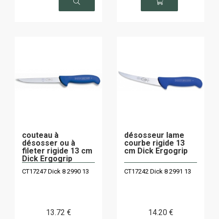
couteau à
désosseur lame
désosser ou à
courbe rigide 13
fileter rigide 13 cm
cm Dick Ergogrip
Dick Ergogrip
CT17247 Dick 8 2990 13
CT17242 Dick 8 2991 13
13
.72
€
14
.20
€