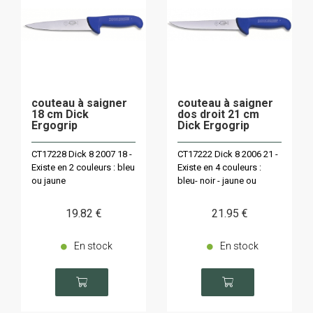
couteau à saigner
couteau à saigner
18 cm Dick
dos droit 21 cm
Ergogrip
Dick Ergogrip
CT17228 Dick 8 2007 18 -
CT17222 Dick 8 2006 21 -
Existe en 2 couleurs : bleu
Existe en 4 couleurs :
ou jaune
bleu- noir - jaune ou
rouge
19
.82
€
21
.95
€
En stock
En stock