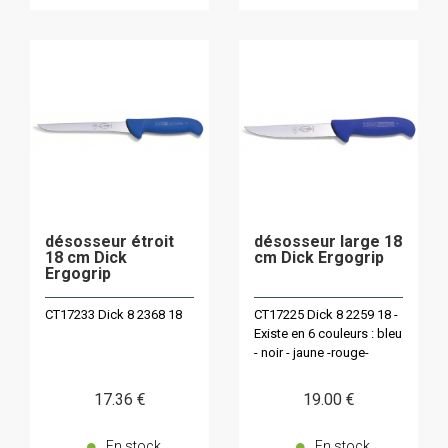
désosseur étroit
désosseur large 18
18 cm Dick
cm Dick Ergogrip
Ergogrip
CT17233 Dick 8 2368 18
CT17225 Dick 8 2259 18 -
Existe en 6 couleurs : bleu
- noir - jaune -rouge-
blanc ou vert
17
.36
€
19
.00
€
En stock
En stock