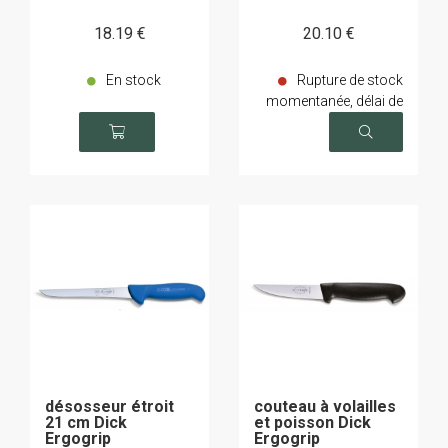
18
.19
€
20
.10
€
En stock
Rupture de stock
momentanée, délai de
livraison sur demande
désosseur étroit
couteau à volailles
21 cm Dick
et poisson Dick
Ergogrip
Ergogrip