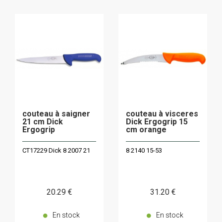
couteau à saigner
couteau à visceres
21 cm Dick
Dick Ergogrip 15
Ergogrip
cm orange
CT17229 Dick 8 2007 21
8 2140 15-53
20
.29
€
31
.20
€
En stock
En stock