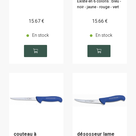
Existe en 6 coloris : bleu -
noir - jaune - rouge - vert
ou blanc
15
.67
€
15
.66
€
En stock
En stock
couteau à
désosseur lame