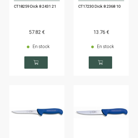
CT18259 Dick 8 2431 21
CT17230 Dick 8 2368 10
57
.82
€
13
.76
€
En stock
En stock