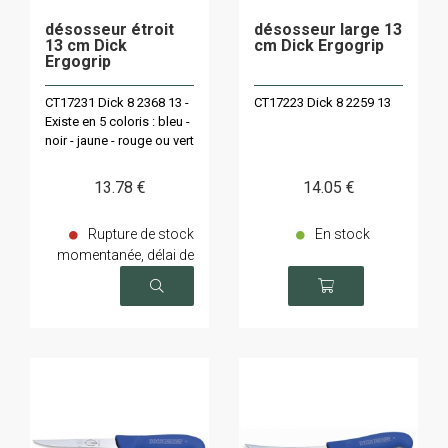
désosseur étroit
désosseur large 13
13 cm Dick
cm Dick Ergogrip
Ergogrip
CT17231 Dick 8 2368 13 -
CT17223 Dick 8 2259 13
Existe en 5 coloris : bleu -
noir - jaune - rouge ou vert
13
.78
€
14
.05
€
Rupture de stock
En stock
momentanée, délai de
livraison sur demande