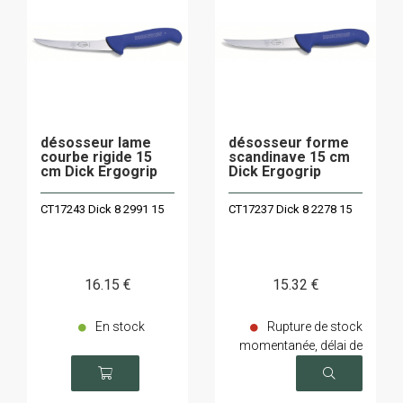
désosseur lame
désosseur forme
courbe rigide 15
scandinave 15 cm
cm Dick Ergogrip
Dick Ergogrip
CT17243 Dick 8 2991 15
CT17237 Dick 8 2278 15
16
.15
€
15
.32
€
En stock
Rupture de stock
momentanée, délai de
livraison sur demande