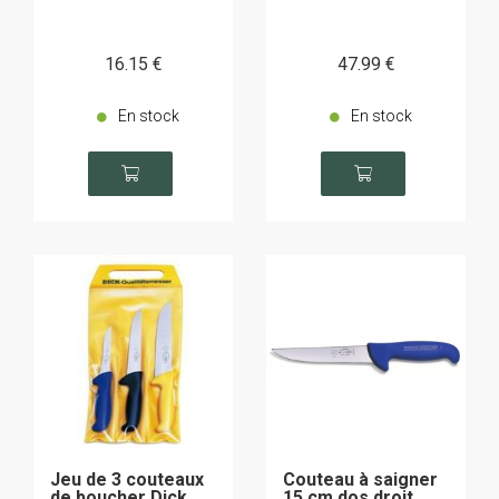
16
.15
€
47
.99
€
En stock
En stock
Jeu de 3 couteaux
Couteau à saigner
de boucher Dick
15 cm dos droit