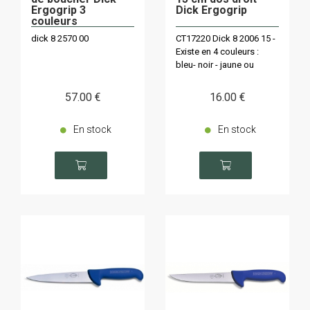
Ergogrip 3
Dick Ergogrip
couleurs
dick 8 2570 00
CT17220 Dick 8 2006 15 -
Existe en 4 couleurs :
bleu- noir - jaune ou
rouge
57
.00
€
16
.00
€
En stock
En stock