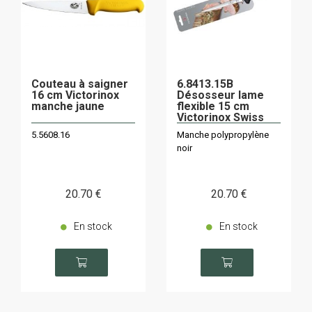
Couteau à saigner
6.8413.15B
16 cm Victorinox
Désosseur lame
manche jaune
flexible 15 cm
Victorinox Swiss
Classic noir/carte
5.5608.16
Manche polypropylène
noir
20
.70
€
20
.70
€
En stock
En stock