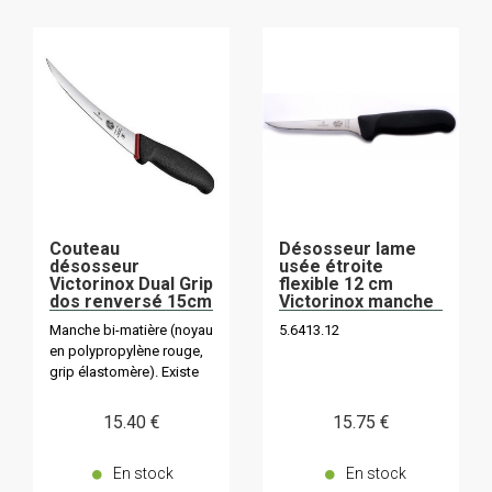
Couteau
Désosseur lame
désosseur
usée étroite
Victorinox Dual Grip
flexible 12 cm
dos renversé 15cm
Victorinox manche
5.6613.15D/
Noir
Manche bi-matière (noyau
5.6413.12
5.6613.12D en
en polypropylène rouge,
12cm
grip élastomère). Existe
en 12cm
15
.40
€
15
.75
€
En stock
En stock