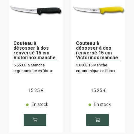
Couteau à
Couteau à
désosser à dos
désosser à dos
renversé 15 cm
renversé 15 cm
Victorinox manche
Victorinox manche
noir
jaune
5.6503.15 Manche
5.6508.15 Manche
ergonomique en fibrox
ergonomique en fibrox
15
.25
€
15
.25
€
En stock
En stock