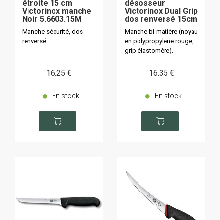
étroite 15 cm
désosseur
Victorinox manche
Victorinox Dual Grip
Noir 5.6603.15M
dos renversé 15cm
5.6503.15D
Manche sécurité, dos
Manche bi-matière (noyau
renversé
en polypropylène rouge,
grip élastomère).
16
.25
€
16
.35
€
En stock
En stock