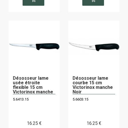
Désosseur lame
Désosseur lame
usée étroite
courbe 15 cm
flexible 15 cm
Victorinox manche
Victorinox manche
Noir
Noir
5.6413.15
5.6603.15
16
.25
€
16
.25
€