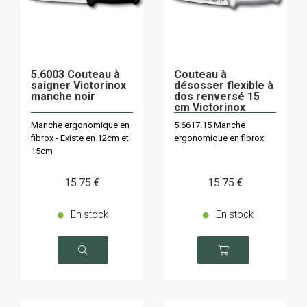
5.6003 Couteau à
Couteau à
saigner Victorinox
désosser flexible à
manche noir
dos renversé 15
cm Victorinox
manche blanc
Manche ergonomique en
5.6617.15 Manche
fibrox - Existe en 12cm et
ergonomique en fibrox
15cm
15
.75
€
15
.75
€
En stock
En stock