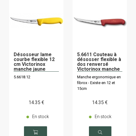
Désosseur lame
5.6611 Couteau à
courbe flexible 12
désosser flexible à
cm Victorinox
dos renversé
manche jaune
Victorinox manche
rouge
5.6618.12
Manche ergonomique en
fibrox - Existe en 12 et
15cm
14
.35
€
14
.35
€
En stock
En stock