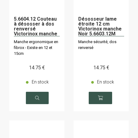
5.6604.12 Couteau
Désosseur lame
à désosser à dos
étroite 12 cm
renversé
Victorinox manche
Victorinox manche
Noir 5.6603.12M
vert
Manche ergonomique en
Manche sécurité, dos
fibrox - Existe en 12 et
renversé
15cm
14
.75
€
14
.75
€
En stock
En stock