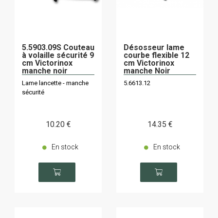
5.5903.09S Couteau
Désosseur lame
à volaille sécurité 9
courbe flexible 12
cm Victorinox
cm Victorinox
manche noir
manche Noir
Lame lancette - manche
5.6613.12
sécurité
10
.20
€
14
.35
€
En stock
En stock