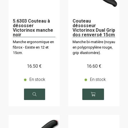
5.6303 Couteau à
Couteau
désosser
désosseur
Victorinox manche
Victorinox Dual Grip
noir
dos renversé 15cm
5.6663.15D
Manche ergonomique en
Manche bi-matière (noyau
Superflex
fibrox - Existe en 12 et
en polypropylène rouge,
15cm.
grip élastomère).
16
.50
€
16
.60
€
En stock
En stock