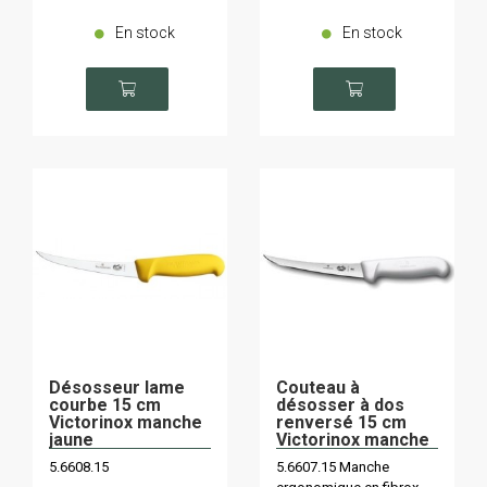
En stock
En stock
Désosseur lame
Couteau à
courbe 15 cm
désosser à dos
Victorinox manche
renversé 15 cm
jaune
Victorinox manche
blanc
5.6608.15
5.6607.15 Manche