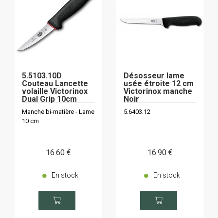
5.5103.10D
Désosseur lame
Couteau Lancette
usée étroite 12 cm
volaille Victorinox
Victorinox manche
Dual Grip 10cm
Noir
Manche bi-matière - Lame
5.6403.12
10 cm
16
.60
€
16
.90
€
En stock
En stock