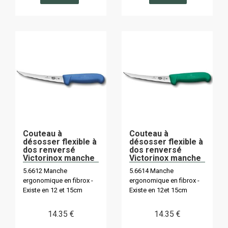
Couteau à
Couteau à
désosser flexible à
désosser flexible à
dos renversé
dos renversé
Victorinox manche
Victorinox manche
bleu
vert
5.6612 Manche
5.6614 Manche
ergonomique en fibrox -
ergonomique en fibrox -
Existe en 12 et 15cm
Existe en 12et 15cm
14
.35
€
14
.35
€