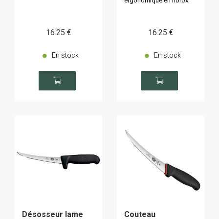
ergonomique en fibrox
16
.25
€
16
.25
€
En stock
En stock
Désosseur lame
Couteau