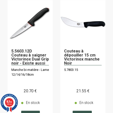
5.5603.12D
Couteau à
Couteau à saigner
dépouiller 15 cm
Victorinox Dual Grip
Victorinox manche
noir - Existe aussi
Noir
en 5.5603.14D -
Manche bi-matière - Lame
5.7803.15
5.5603.16D -
12/14/16/18cm
5.5603.18D
20
.70
€
21
.55
€
9.7
En stock
En stock
/10
1891 avis