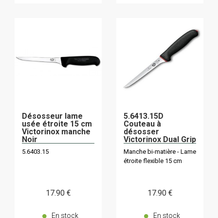
Désosseur lame
5.6413.15D
usée étroite 15 cm
Couteau à
Victorinox manche
désosser
Noir
Victorinox Dual Grip
15cm flexible
5.6403.15
Manche bi-matière - Lame
étroite flexible 15 cm
17
.90
€
17
.90
€
En stock
En stock