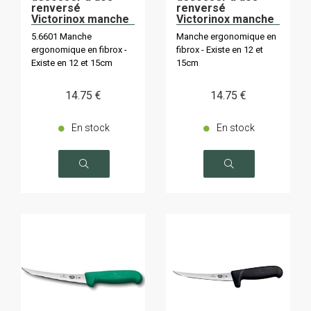
renversé
renversé
Victorinox manche
Victorinox manche
rouge
bleu
5.6601 Manche
Manche ergonomique en
ergonomique en fibrox -
fibrox - Existe en 12 et
Existe en 12 et 15cm
15cm
14
.75
€
14
.75
€
En stock
En stock