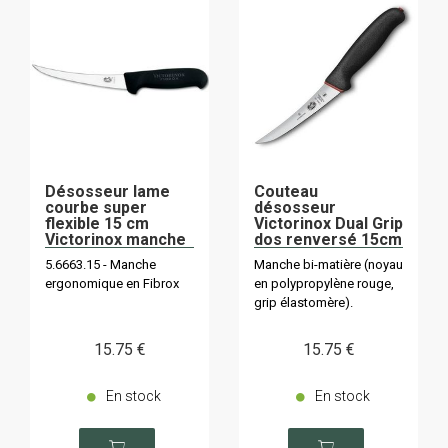
Désosseur lame
Couteau
courbe super
désosseur
flexible 15 cm
Victorinox Dual Grip
Victorinox manche
dos renversé 15cm
noir
5.6663.12D
5.6663.15 - Manche
Manche bi-matière (noyau
Superflex
ergonomique en Fibrox
en polypropylène rouge,
grip élastomère).
15
.75
€
15
.75
€
En stock
En stock