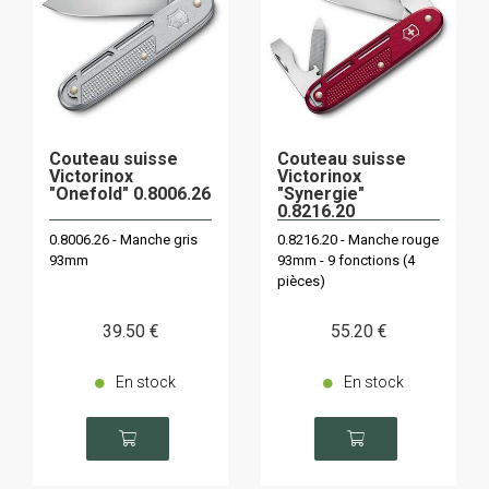
Couteau suisse
Couteau suisse
Victorinox
Victorinox
"Onefold" 0.8006.26
"Synergie"
0.8216.20
0.8006.26 - Manche gris
0.8216.20 - Manche rouge
93mm
93mm - 9 fonctions (4
pièces)
39
.50
€
55
.20
€
En stock
En stock