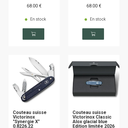
68
.00
€
68
.00
€
En stock
En stock
Couteau suisse
Couteau suisse
Victorinox
Victorinox Classic
"Synergie X"
Alox glacial blue
0.8226.22
Edition limitée 2026