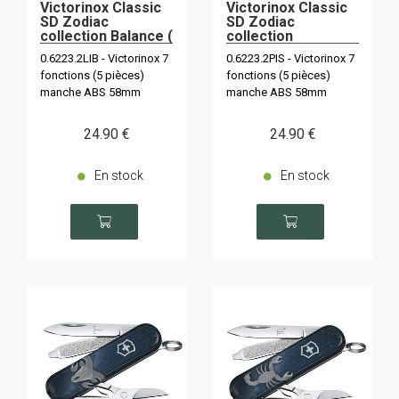
Victorinox Classic
Victorinox Classic
SD Zodiac
SD Zodiac
collection Balance (
collection
23 septembre - 22
Poissons (20
0.6223.2LIB - Victorinox 7
0.6223.2PIS - Victorinox 7
octobre)
février - 20 mars)
fonctions (5 pièces)
fonctions (5 pièces)
manche ABS 58mm
manche ABS 58mm
24
.90
€
24
.90
€
En stock
En stock