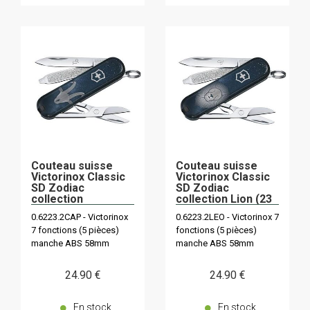
Couteau suisse
Couteau suisse
Victorinox Classic
Victorinox Classic
SD Zodiac
SD Zodiac
collection
collection Lion (23
capricorne (22
juillet - 23 août)
0.6223.2CAP - Victorinox
0.6223.2LEO - Victorinox 7
décembre - 20
7 fonctions (5 pièces)
fonctions (5 pièces)
janvier)
manche ABS 58mm
manche ABS 58mm
24
.90
€
24
.90
€
En stock
En stock