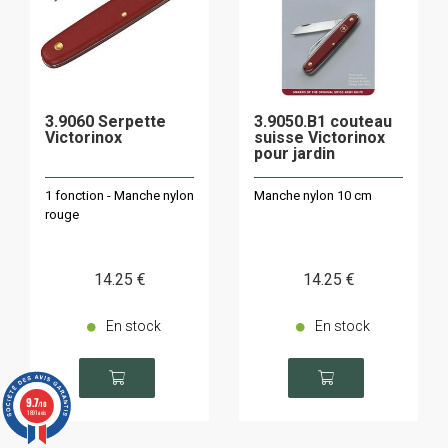
3.9060 Serpette
3.9050.B1 couteau
Victorinox
suisse Victorinox
pour jardin
1 fonction - Manche nylon
Manche nylon 10 cm
rouge
14
.25
€
14
.25
€
En stock
En stock
9.7
/10
1891 avis