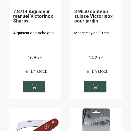
7.8714 Aiguiseur
3.9050 couteau
manuel Victorinox
suisse Victorinox
Sharpy
pour jardin
Aiguiseur de poche gris
Manche nylon 10 cm
16
.85
€
14
.25
€
En stock
En stock