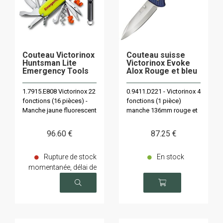
Couteau Victorinox
Couteau suisse
Huntsman Lite
Victorinox Evoke
Emergency Tools
Alox Rouge et bleu
1.7915.E808 Victorinox 22
0.9411.D221 - Victorinox 4
fonctions (16 pièces) -
fonctions (1 pièce)
Manche jaune fluorescent
manche 136mm rouge et
91mm
bleu - lame 9,5cm
96
.60
€
87
.25
€
Rupture de stock
En stock
momentanée, délai de
livraison sur demande