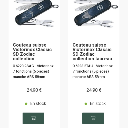
Couteau suisse
Couteau suisse
Victorinox Classic
Victorinox Classic
SD Zodiac
SD Zodiac
collection
collection taureau
sagittaire (23
(21 avril - 21 mai)
0.6223.2SAG - Victorinox
0.6223.2TAU - Victorinox
novembre - 21
7 fonctions (5 pièces)
7 fonctions (5 pièces)
décembre)
manche ABS 58mm
manche ABS 58mm
24
.90
€
24
.90
€
En stock
En stock