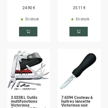
24
.90
€
25
.11
€
En stock
En stock
3.0338.L Outils
7.6394 Couteau à
multifonctions
huitres lancette
Victorinox
Victorinox noir