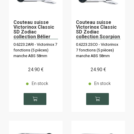
Couteau suisse
Couteau suisse
Victorinox Classic
Victorinox Classic
SD Zodiac
SD Zodiac
collection Bélier
collection Scorpion
(21 mars - 20 avril)
( 23 octobre - 22
0.6223.2ARI - Victorinox 7
0.6223.2SCO - Victorinox
novembre)
fonctions (5 pièces)
7 fonctions (5 pièces)
manche ABS 58mm
manche ABS 58mm
24
.90
€
24
.90
€
En stock
En stock