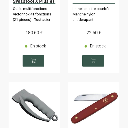
Swisstool X Plus et
étui en cuir
Outils multifonctions
Lame lancette courbée -
Victorinox 41 fonctions
Manche nylon
(21 pièces) - Tout acier
antidérapant
180
.60
€
22
.50
€
En stock
En stock