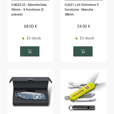
0.8226.22 - Manche bleu
0.6221.L26 Victorinox 5
93mm - 9 fonctions (5
fonctions - Manche
pièces)
58mm
68
.00
€
34
.90
€
En stock
En stock