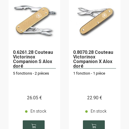
0.6261.28 Couteau
0.8070.28 Couteau
Victorinox
Victorinox
Companion S Alox
Companion X Alox
doré
doré
5 fonctions - 2 pièces
1 fonction - 1 pièce
26
.05
€
22
.90
€
En stock
En stock