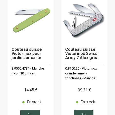
Couteau suisse
Couteau suisse
Victorinox pour
Victorinox Swiss
jardin sur carte
Army 7 Alox gris
3.9050.47B1 - Manche
0.8150.26 - Victorinox
nylon 10 cm vert
grande lame (7
fonctions) - Manche
93mm en commande
spéciale
14
.45
€
39
.21
€
En stock
En stock