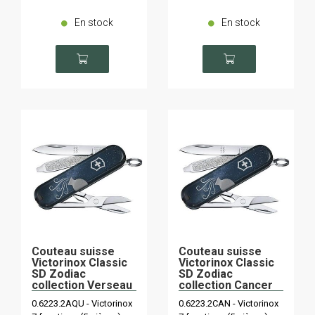
En stock
En stock
Couteau suisse
Couteau suisse
Victorinox Classic
Victorinox Classic
SD Zodiac
SD Zodiac
collection Verseau
collection Cancer
(21 janvier - 19
(22 juin - 22 juillet)
0.6223.2AQU - Victorinox
0.6223.2CAN - Victorinox
février)