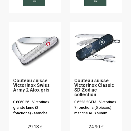
Couteau suisse
Couteau suisse
Victorinox Swiss
Victorinox Classic
Army 2 Alox gris
SD Zodiac
collection
Gémeaux du 21 mai
0.8060.26 - Victorinox
0.6223.2GEM - Victorinox
au 21 juin
grande lame (2
7 fonctions (5 pièces)
fonctions) - Manche
manche ABS 58mm
93mm en commande
spéciale
29
.18
€
24
.90
€