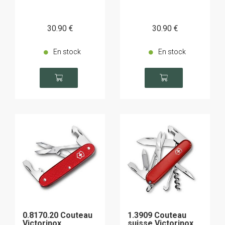
30
.90
€
30
.90
€
En stock
En stock
0.8170.20 Couteau
1.3909 Couteau
Victorinox
suisse Victorinox