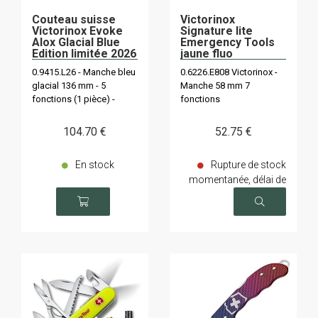
Couteau suisse
Victorinox
Victorinox Evoke
Signature lite
Alox Glacial Blue
Emergency Tools
Edition limitée 2026
jaune fluo
0.9415.L26 - Manche bleu
0.6226.E808 Victorinox -
glacial 136 mm - 5
Manche 58 mm 7
fonctions (1 pièce) -
fonctions
Lame 10 cm
104
.70
€
52
.75
€
En stock
Rupture de stock
momentanée, délai de
livraison sur demande