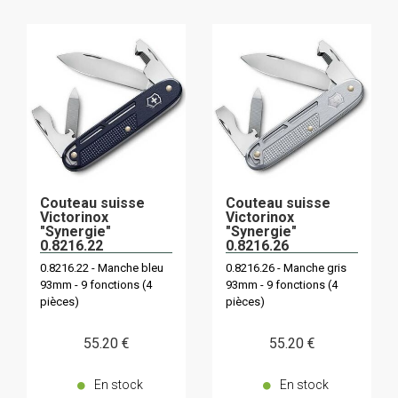
Couteau suisse
Couteau suisse
Victorinox
Victorinox
"Synergie"
"Synergie"
0.8216.22
0.8216.26
0.8216.22 - Manche bleu
0.8216.26 - Manche gris
93mm - 9 fonctions (4
93mm - 9 fonctions (4
pièces)
pièces)
55
.20
€
55
.20
€
En stock
En stock