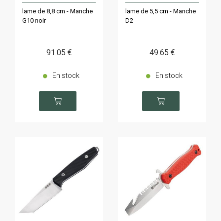
lame de 8,8 cm - Manche
lame de 5,5 cm - Manche
G10 noir
D2
91
.05
€
49
.65
€
En stock
En stock