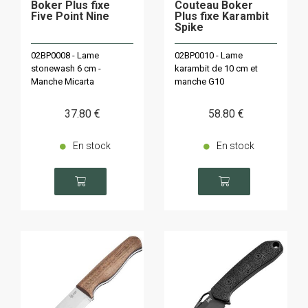
Boker Plus fixe
Couteau Boker
Five Point Nine
Plus fixe Karambit
Spike
02BP0008 - Lame
02BP0010 - Lame
stonewash 6 cm -
karambit de 10 cm et
Manche Micarta
manche G10
37
.80
€
58
.80
€
En stock
En stock