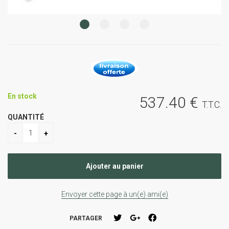
En stock
537
.40
€
T.T.C.
QUANTITÉ
Envoyer cette page à un(e) ami(e)
PARTAGER