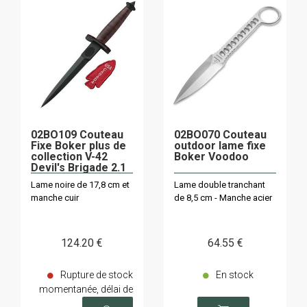
02BO109 Couteau
02BO070 Couteau
Fixe Boker plus de
outdoor lame fixe
collection V-42
Boker Voodoo
Devil's Brigade 2.1
Lame noire de 17,8 cm et
Lame double tranchant
manche cuir
de 8,5 cm - Manche acier
124
.20
€
64
.55
€
Rupture de stock
En stock
momentanée, délai de
livraison sur demande