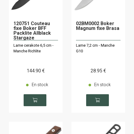
120751 Couteau
02BM0002 Boker
fixe Boker BFF
Magnum fixe Brasa
Packlite Allblack
Stargaze
Lame cerakote 6,5 cm -
Lame 7,2 cm - Manche
Manche Richlite
G10
144
.90
€
28
.95
€
En stock
En stock