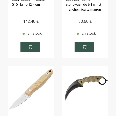
G10 - lame 12,4 cm
stonewash de 6,1 cm et
manche micarta marron
142
.40
€
33
.60
€
En stock
En stock