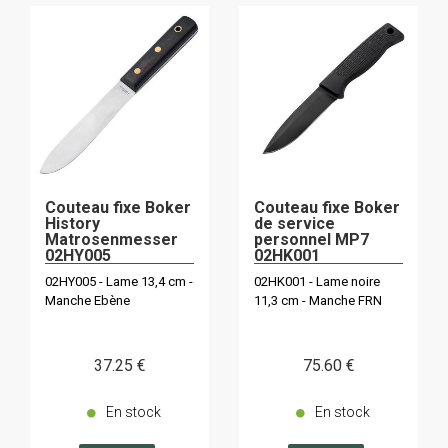
Couteau fixe Boker
Couteau fixe Boker
History
de service
Matrosenmesser
personnel MP7
02HY005
02HK001
02HY005 - Lame 13,4 cm -
02HK001 - Lame noire
Manche Ebène
11,3 cm - Manche FRN
37
.25
€
75
.60
€
En stock
En stock