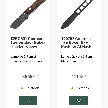
02BO601 Couteau
120752 Couteau
fixe outdoor Boker
fixe Böker BFF
Thicker Clipper
Packlite Allblack
Lame de 5,5 cm et
Lame cérakote 6,5 cm -
manche Micarta marron
Manche Acier
45
.55
€
111
.75
€
En stock
En stock