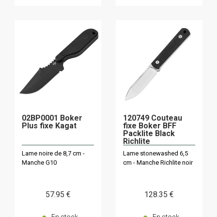
02BP0001 Boker
120749 Couteau
Plus fixe Kagat
fixe Boker BFF
Packlite Black
Richlite
Lame noire de 8,7 cm -
Lame stonewashed 6,5
Manche G10
cm - Manche Richlite noir
57
.95
€
128
.35
€
En stock
En stock