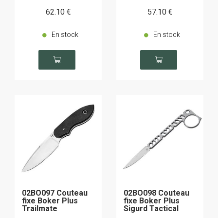
62
.10
€
57
.10
€
En stock
En stock
02BO097 Couteau
02BO098 Couteau
fixe Boker Plus
fixe Boker Plus
Trailmate
Sigurd Tactical