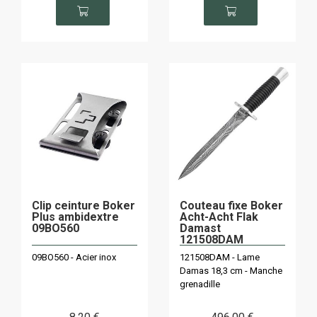
Clip ceinture Boker
Couteau fixe Boker
Plus ambidextre
Acht-Acht Flak
09BO560
Damast
121508DAM
09BO560 - Acier inox
121508DAM - Lame
Damas 18,3 cm - Manche
grenadille