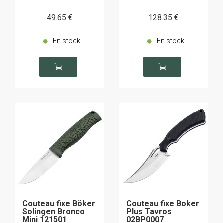
49
.65
€
128
.35
€
En stock
En stock
Couteau fixe Böker
Couteau fixe Boker
Solingen Bronco
Plus Tavros
Mini 121501
02BP0007