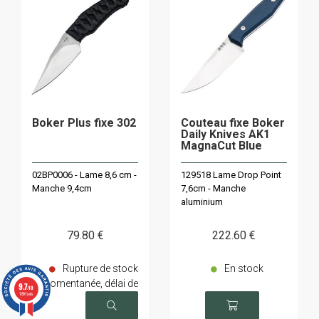
Boker Plus fixe 302
Couteau fixe Boker
Daily Knives AK1
MagnaCut Blue
02BP0006 - Lame 8,6 cm -
129518 Lame Drop Point
Manche 9,4cm
7,6cm - Manche
aluminium
79
.80
€
222
.60
€
Rupture de stock
En stock
momentanée, délai de
9.7
/10
1891 avis
livraison sur demande