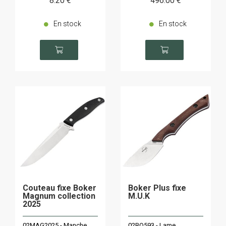
8
.20
€
496
.00
€
En stock
En stock
Couteau fixe Boker
Boker Plus fixe
Magnum collection
M.U.K
2025
02MAG2025 - Manche
02BO593 - Lame