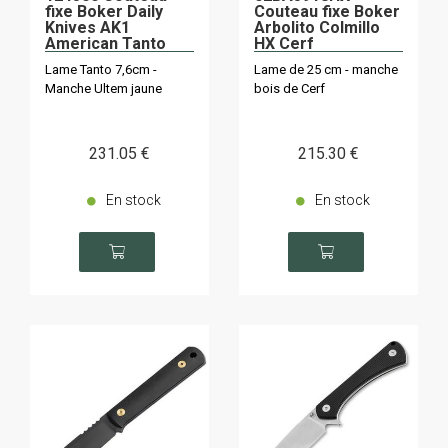
fixe Boker Daily
Couteau fixe Boker
Knives AK1
Arbolito Colmillo
American Tanto
HX Cerf
Ultem
Lame Tanto 7,6cm -
Lame de 25 cm - manche
Manche Ultem jaune
bois de Cerf
231
.05
€
215
.30
€
En stock
En stock