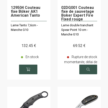
129504 Couteau
02DG001 Couteau
fixe Böker AK1
fixe de sauvetage
American Tanto
Boker Expert Fire
Fixed rouge
Lame Tanto 7,6cm -
Lame double tranchant
Manche G10
Spear Point 10 cm -
Manche G10
132
.45
€
69
.52
€
En stock
Rupture de stock
momentanée, délai de
livraison sur demande