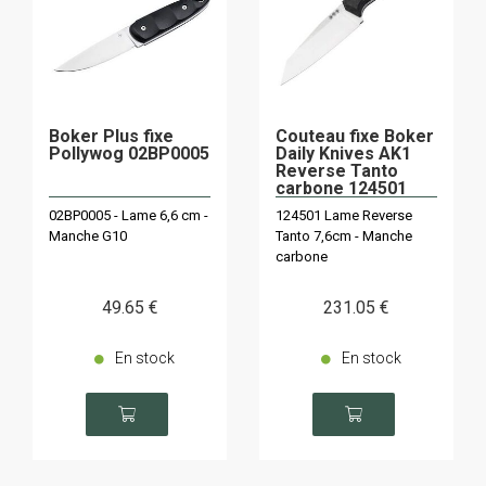
Boker Plus fixe
Couteau fixe Boker
Pollywog 02BP0005
Daily Knives AK1
Reverse Tanto
carbone 124501
02BP0005 - Lame 6,6 cm -
124501 Lame Reverse
Manche G10
Tanto 7,6cm - Manche
carbone
49
.65
€
231
.05
€
En stock
En stock