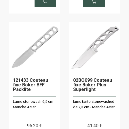
121433 Couteau
02BO099 Couteau
fixe Böker BFF
fixe Boker Plus
Packlite
Superlight
Lame stonewash 6,5 cm -
lame tanto stonewashed
Manche Acier
de 7,3 cm - Manche Acier
95
.20
€
41
.40
€