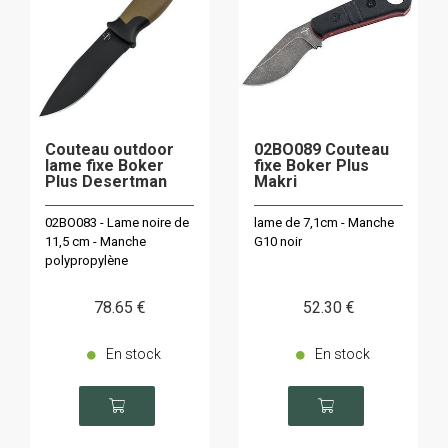
Couteau outdoor
02BO089 Couteau
lame fixe Boker
fixe Boker Plus
Plus Desertman
Makri
02BO083 - Lame noire de
lame de 7,1cm - Manche
11,5 cm - Manche
G10 noir
polypropylène
78
.65
€
52
.30
€
En stock
En stock