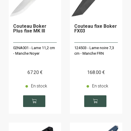
Couteau Boker
Couteau fixe Boker
Plus fixe MK III
FX03
02NA001 - Lame 11,2 cm
124503 - Lame noire 7,3
- Manche Noyer
cm - Manche FRN
67
.20
€
168
.00
€
En stock
En stock