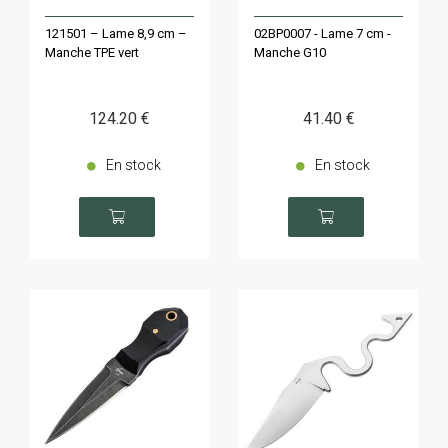
121501 – Lame 8,9 cm –
02BP0007 - Lame 7 cm -
Manche TPE vert
Manche G10
124
.20
€
41
.40
€
En stock
En stock