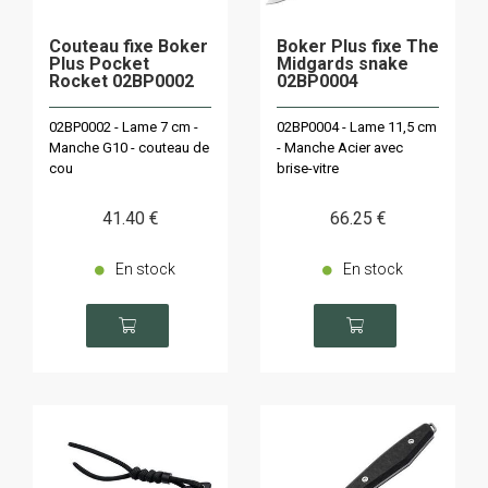
Couteau fixe Boker
Boker Plus fixe The
Plus Pocket
Midgards snake
Rocket 02BP0002
02BP0004
02BP0002 - Lame 7 cm -
02BP0004 - Lame 11,5 cm
Manche G10 - couteau de
- Manche Acier avec
cou
brise-vitre
41
.40
€
66
.25
€
En stock
En stock