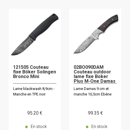
121505 Couteau
02BO090DAM
fixe Böker Solingen
Couteau outdoor
Bronco Mini
lame fixe Boker
Plus M-One Damas
Lame blackwash 8,9cm -
Lame Damas 9 cm et
Manche en TPE noir
manche 10,5cm Ebène
95
.20
€
99
.35
€
En stock
En stock