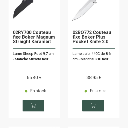
02RY700 Couteau
02BO772 Couteau
fixe Boker Magnum
fixe Boker Plus
Straight Karambit
Pocket Knife 2.0
Lame Sheep Foot 9,7 cm
Lame acier 440C de 8,6
- Manche Micarta noir
cm - Manche G10 noir
65
.40
€
38
.95
€
En stock
En stock