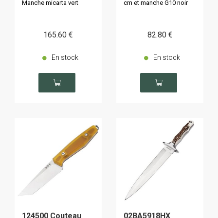
Manche micarta vert
cm et manche G10 noir
165
.60
€
82
.80
€
En stock
En stock
124500 Couteau
02BA5918HX