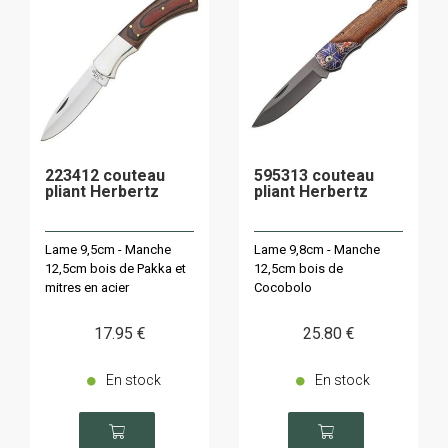
223412 couteau
595313 couteau
pliant Herbertz
pliant Herbertz
Lame 9,5cm - Manche
Lame 9,8cm - Manche
12,5cm bois de Pakka et
12,5cm bois de
mitres en acier
Cocobolo
17
.95
€
25
.80
€
En stock
En stock