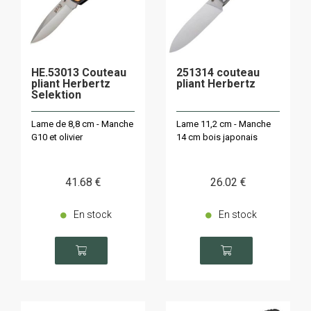
HE.53013 Couteau
251314 couteau
pliant Herbertz
pliant Herbertz
Selektion
Lame de 8,8 cm - Manche
Lame 11,2 cm - Manche
G10 et olivier
14 cm bois japonais
41
.68
€
26
.02
€
En stock
En stock