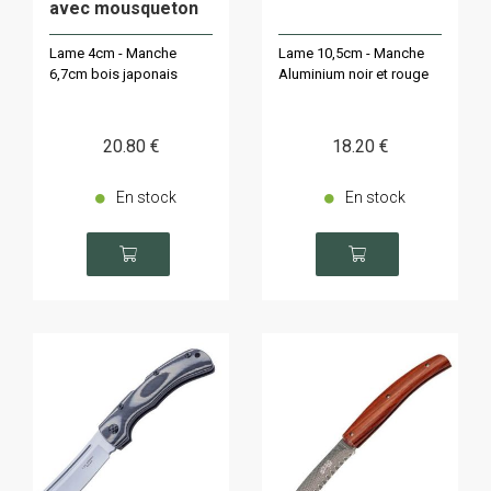
avec mousqueton
Lame 4cm - Manche
Lame 10,5cm - Manche
6,7cm bois japonais
Aluminium noir et rouge
20
.80
€
18
.20
€
En stock
En stock