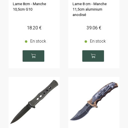
Lame 8cm - Manche
Lame 8 cm - Manche
10,5cm G10
11,5cm aluminium
anodisé
18
.20
€
39
.06
€
En stock
En stock