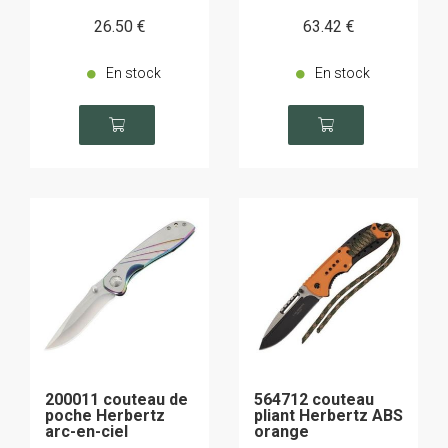
26
.50
€
63
.42
€
En stock
En stock
200011 couteau de
564712 couteau
poche Herbertz
pliant Herbertz ABS
arc-en-ciel
orange