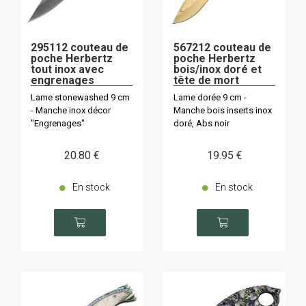
295112 couteau de
567212 couteau de
poche Herbertz
poche Herbertz
tout inox avec
bois/inox doré et
engrenages
tête de mort
Lame stonewashed 9 cm
Lame dorée 9 cm -
- Manche inox décor
Manche bois inserts inox
"Engrenages"
doré, Abs noir
20
.80
€
19
.95
€
En stock
En stock