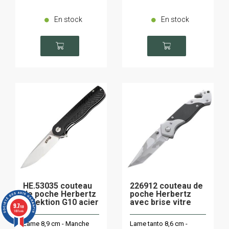
En stock
En stock
HE.53035 couteau
226912 couteau de
de poche Herbertz
poche Herbertz
Selektion G10 acier
avec brise vitre
9.7
/10
D2
1891 avis
Lame 8,9 cm - Manche
Lame tanto 8,6 cm -