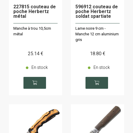
227815 couteau de
596912 couteau de
poche Herbertz
poche Herbertz
métal
soldat spartiate
Manche à trou 10,5cm
Lame noire 9 cm -
métal
Manche 12 cm aluminium
gris
25
.14
€
18
.80
€
En stock
En stock