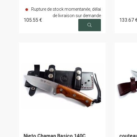
Rupture de stock momentanée, délai
de livraison sur demande
105
.55
€
133
.67
Nieto Chaman Basico 140C
couteau