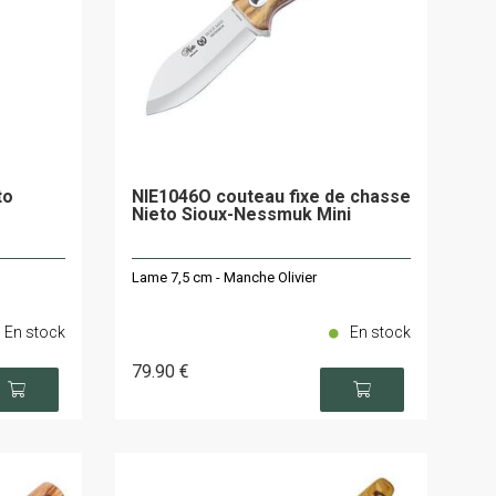
to
NIE1046O couteau fixe de chasse
Nieto Sioux-Nessmuk Mini
Lame 7,5 cm - Manche Olivier
En stock
En stock
79
.90
€