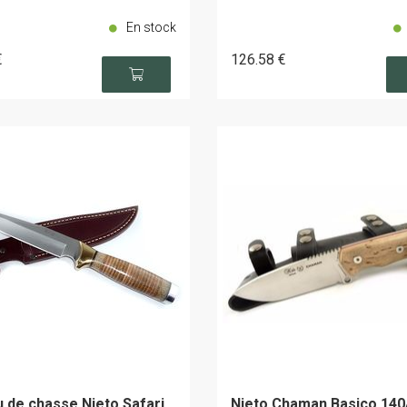
En stock
€
126
.58
€
 de chasse Nieto Safari
Nieto Chaman Basico 14