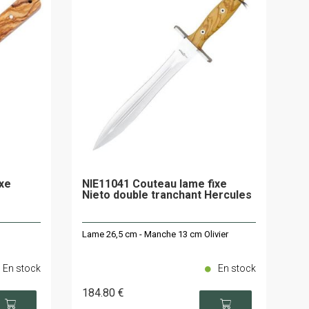
xe
NIE11041 Couteau lame fixe
Nieto double tranchant Hercules
Lame 26,5 cm - Manche 13 cm Olivier
En stock
En stock
184
.80
€