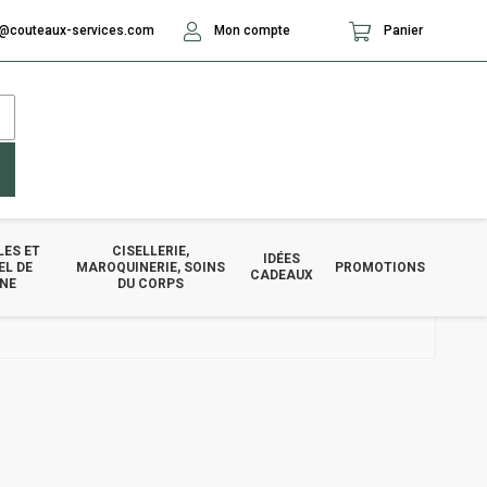
@couteaux-services.com
Mon compte
Panier
LES ET
CISELLERIE,
IDÉES
EL DE
MAROQUINERIE, SOINS
PROMOTIONS
CADEAUX
INE
DU CORPS