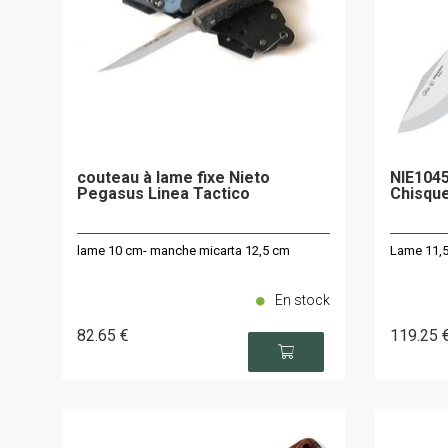
couteau à lame fixe Nieto
NIE1045
Pegasus Linea Tactico
Chisqu
lame 10 cm- manche micarta 12,5 cm
Lame 11,5
En stock
82
.65
€
119
.25