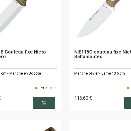
B Couteau fixe Nieto
NIE115O couteau fixe Nie
ero
Saltamontes
 cm - Manche en Bocote
Manche olivier - Lame 10,5 cm
En stock
€
116
.60
€