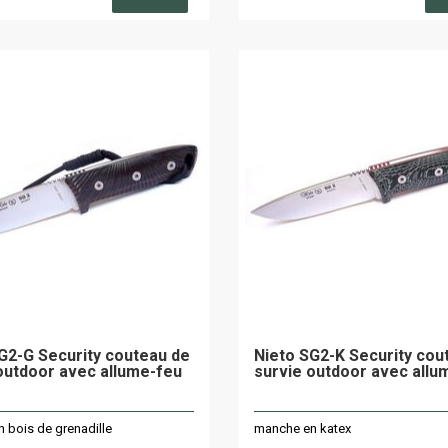
G2-G Security couteau de
Nieto SG2-K Security cou
outdoor avec allume-feu
survie outdoor avec allu
 bois de grenadille
manche en katex