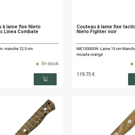
 à lame fixe Nieto
Couteau à lame fixe tacti
s Linea Combate
Nieto Fighter noir
m- manche 12,5 cm
NIE13000ON -Lame 15 cm Manch
micarta orange
En stock
119
.75
€