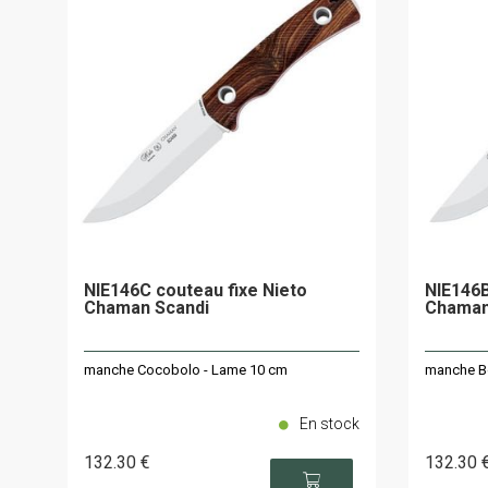
NIE146C couteau fixe Nieto
NIE146B
Chaman Scandi
Chaman
manche Cocobolo - Lame 10 cm
manche B
En stock
132
.30
€
132
.30