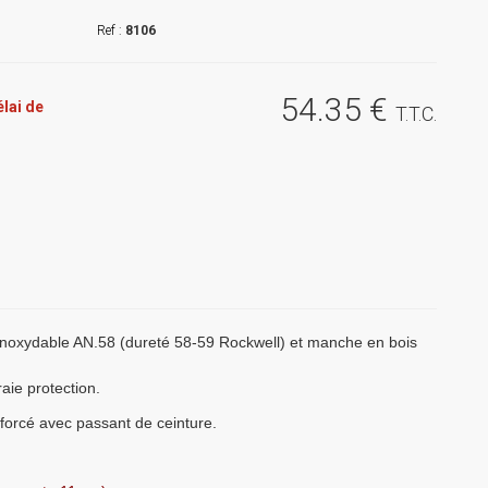
8106
54
.35
€
lai de
T.T.C.
 inoxydable AN.58 (dureté 58-59 Rockwell) et manche en bois
aie protection.
nforcé avec passant de ceinture.