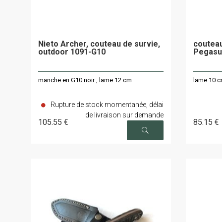
Nieto Archer, couteau de survie,
couteau
outdoor 1091-G10
Pegasu
manche en G10 noir , lame 12 cm
lame 10 c
Rupture de stock momentanée, délai
de livraison sur demande
105
.55
€
85
.15
€