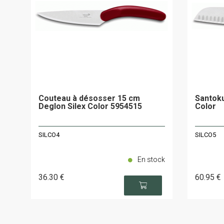
Couteau à désosser 15 cm
Santoku
Deglon Silex Color 5954515
Color
SILCO4
SILCO5
En stock
36
.30
€
60
.95
€