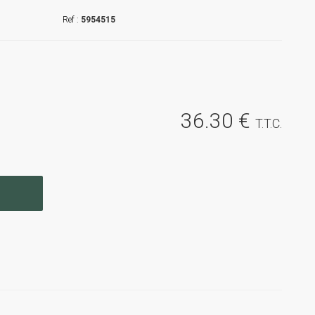
5954515
36
.30
€
T.T.C.