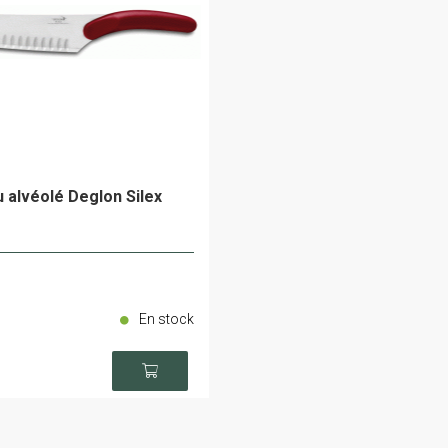
 alvéolé Deglon Silex
En stock