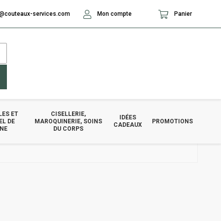
@couteaux-services.com
Mon compte
Panier
LES ET
CISELLERIE,
IDÉES
EL DE
MAROQUINERIE, SOINS
PROMOTIONS
CADEAUX
INE
DU CORPS