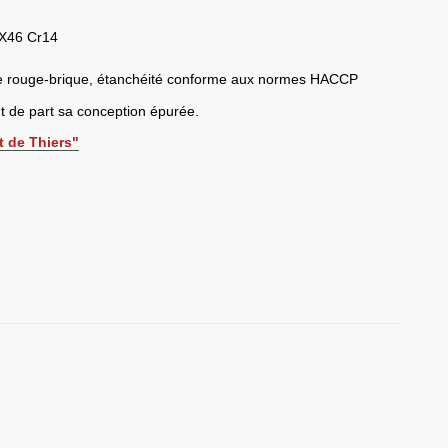
 X46 Cr14
e rouge-brique, étanchéité conforme aux normes HACCP
nt de part sa conception épurée.
t de Thiers"