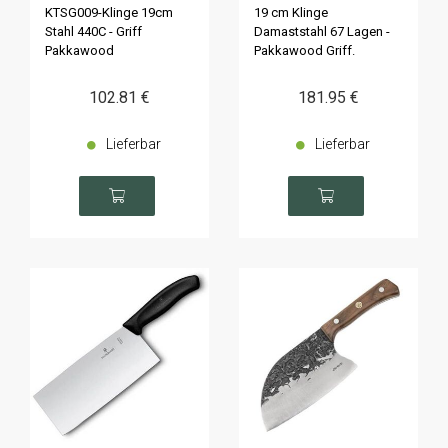
KTSG009-Klinge 19cm
19 cm Klinge
Stahl 440C - Griff
Damaststahl 67 Lagen -
Pakkawood
Pakkawood Griff.
102
.81
€
181
.95
€
Lieferbar
Lieferbar