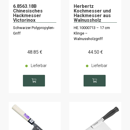
6.8563.18B
Herbertz
Chinesisches
Kochmesser und
Hackmesser
Hackmesser aus
Victorinox
Walnussholz
SwissClassic 18cm
Schwarzer Polypropylen-
HE.10000713 – 17 cm
Griff
Klinge –
Walnussholzgriff
48
.85
€
44
.50
€
Lieferbar
Lieferbar