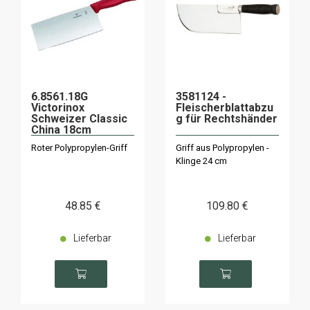
6.8561.18G
3581124 -
Victorinox
Fleischerblattabzu
Schweizer Classic
g für Rechtshänder
China 18cm
Roter Polypropylen-Griff
Griff aus Polypropylen -
Klinge 24 cm
48
.85
€
109
.80
€
Lieferbar
Lieferbar