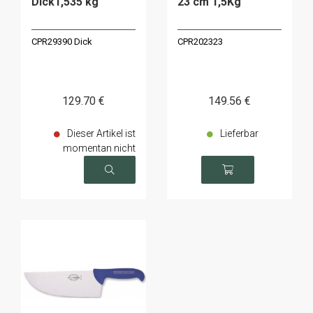
Dick1,535 kg
23 cm 1,5Kg
CPR29390 Dick
CPR202323
129
.70
€
149
.56
€
Dieser Artikel ist
Lieferbar
momentan nicht
verfügbar