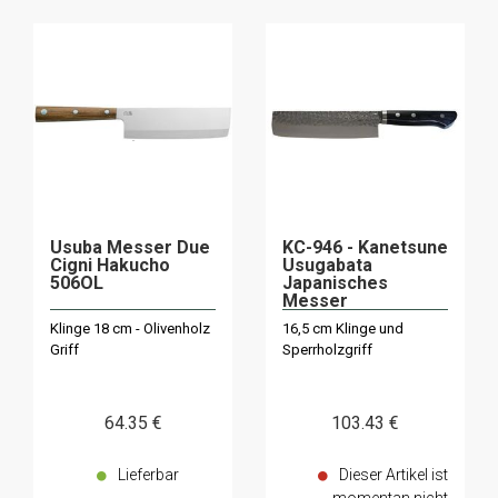
Usuba Messer Due
KC-946 - Kanetsune
Cigni Hakucho
Usugabata
506OL
Japanisches
Messer
Klinge 18 cm - Olivenholz
16,5 cm Klinge und
Griff
Sperrholzgriff
64
.35
€
103
.43
€
Lieferbar
Dieser Artikel ist
momentan nicht