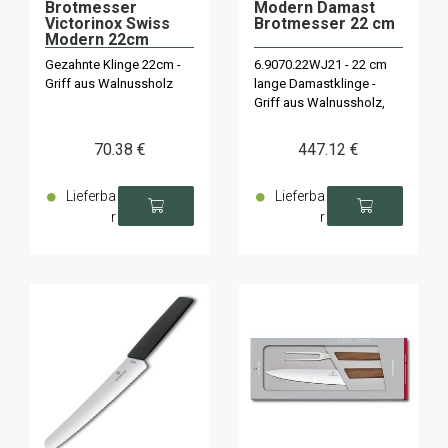
Brotmesser
Modern Damast
Victorinox Swiss
Brotmesser 22 cm
Modern 22cm
Walnussholz
Gezahnte Klinge 22cm -
6.9070.22WJ21 - 22 cm
Griff aus Walnussholz
lange Damastklinge -
Griff aus Walnussholz,
Limitierte Auflage Jahr
2021 auf 1884 Exemplare.
70
.38
€
447
.12
€
Lieferba
Lieferba
r
r