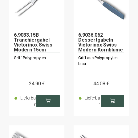
6.9033.15B
6.9036.062
Tranchiergabel
Dessertgabeln
Victorinox Swiss
Victorinox Swiss
Modern 15cm
Modern Kornblume
schwarz/Karte
x6
Griff Polypropylen
Griff aus Polypropylen
blau
24
.90
€
44
.08
€
Lieferba
Lieferba
r
r