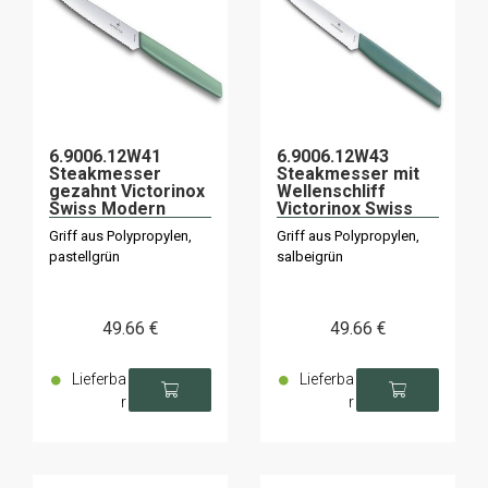
6.9006.12W41
6.9006.12W43
Steakmesser
Steakmesser mit
gezahnt Victorinox
Wellenschliff
Swiss Modern
Victorinox Swiss
12cm grün x6
Modern 12cm
Griff aus Polypropylen,
Griff aus Polypropylen,
Salbeigrün x6
pastellgrün
salbeigrün
49
.66
€
49
.66
€
Lieferba
Lieferba
r
r