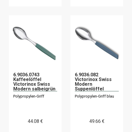
6.9036.0743
6.9036.082
Kaffeelöffel
Victorinox Swiss
Victorinox Swiss
Modern
Modern salbeigrün
Suppenlöffel
x6
Kornblume x6
Polypropylen-Griff
Polypropylen-Griff blau
44
.08
€
49
.66
€