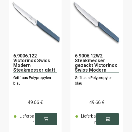
6.9006.122
6.9006.12W2
Victorinox Swiss
Steakmesser
Modern
gezackt Victorinox
Steakmesser glatt
Swiss Modern
12cm Kornblume x6
12cm Kornblume x6
Griff aus Polypropylen
Griff aus Polypropylen
blau
blau
49
.66
€
49
.66
€
Lieferba
Lieferba
r
r