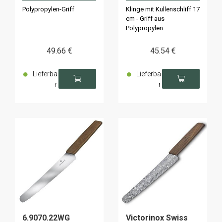
17cm
Polypropylen-Griff
Klinge mit Kullenschliff 17
cm - Griff aus
Polypropylen.
49
.66
€
45
.54
€
Lieferba
Lieferba
r
r
6.9070.22WG
Victorinox Swiss