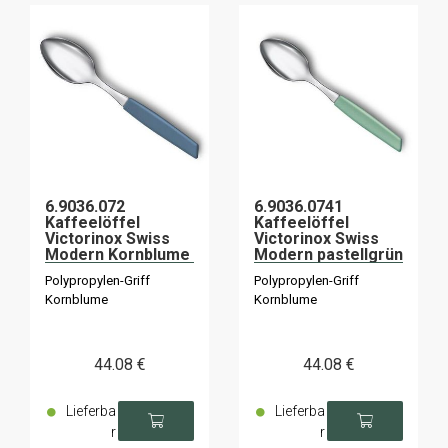
6.9036.072
6.9036.0741
Kaffeelöffel
Kaffeelöffel
Victorinox Swiss
Victorinox Swiss
Modern Kornblume
Modern pastellgrün
x6
x6
Polypropylen-Griff
Polypropylen-Griff
Kornblume
Kornblume
44
.08
€
44
.08
€
Lieferba
Lieferba
r
r