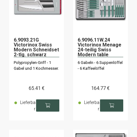
6.9093.21G
6.9096.11W.24
Victorinox Swiss
Victorinox Menage
Modern Schneidset
24-teilig Swiss
2-tlg. schwarz
Modern table
salbeigrün
Polypropylen-Griff - 1
6 Gabeln - 6 Suppenlöffel
Gabel und 1 Kochmesser.
- 6 Kaffeelöffel
65
.41
€
164
.77
€
Lieferba
Lieferba
r
r