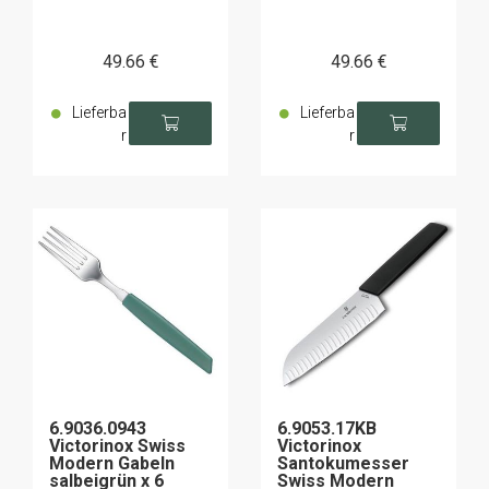
49
.66
€
49
.66
€
Lieferba
Lieferba
r
r
6.9036.0943
6.9053.17KB
Victorinox Swiss
Victorinox
Modern Gabeln
Santokumesser
salbeigrün x 6
Swiss Modern