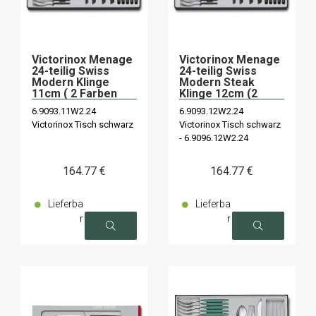
Victorinox Menage
Victorinox Menage
24-teilig Swiss
24-teilig Swiss
Modern Klinge
Modern Steak
11cm ( 2 Farben
Klinge 12cm (2
zur Auswahl)
Farben)
6.9093.11W2.24
6.9093.12W2.24
Victorinox Tisch schwarz
Victorinox Tisch schwarz
- 6.9096.12W2.24
Kornblume
164
.77
€
164
.77
€
Lieferba
Lieferba
r
r