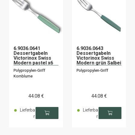
6.9036.0641
6.9036.0643
Dessertgabeln
Dessertgabeln
Victorinox Swiss
Victorinox Swiss
Modern pastel x6
Modern grün Salbei
x6
Polypropylen-Griff
Polypropylen-Griff
Kornblume
44
.08
€
44
.08
€
Lieferba
Lieferba
r
r