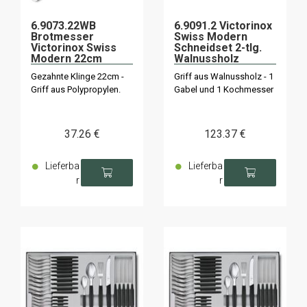
6.9073.22WB
6.9091.2 Victorinox
Brotmesser
Swiss Modern
Victorinox Swiss
Schneidset 2-tlg.
Modern 22cm
Walnussholz
schwarz
Gezahnte Klinge 22cm -
Griff aus Walnussholz - 1
Griff aus Polypropylen.
Gabel und 1 Kochmesser
37
.26
€
123
.37
€
Lieferba
Lieferba
r
r