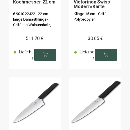
Kochmesser 22 cm
Victorinox Swiss
Modern/Karte
6.9010.22J22 - 22 cm
Klinge 15 cm - Griff
lange Damastklinge -
Polypropylen
Griff aus Walnussholz,
limitierte Auflage von
1884 Exemplaren.
511
.70
€
30
.65
€
Lieferba
Lieferba
r
r