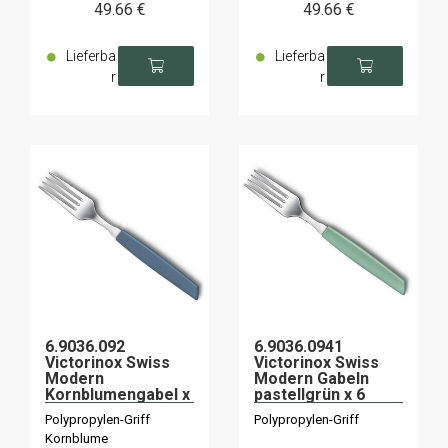
49
.66
€
49
.66
€
Lieferba
Lieferba
r
r
6.9036.092
6.9036.0941
Victorinox Swiss
Victorinox Swiss
Modern
Modern Gabeln
Kornblumengabel x
pastellgrün x 6
6
Polypropylen-Griff
Polypropylen-Griff
Kornblume