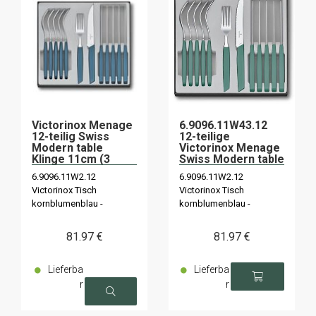
Victorinox Menage
6.9096.11W43.12
12-teilig Swiss
12-teilige
Modern table
Victorinox Menage
Klinge 11cm (3
Swiss Modern table
Farben)
salbeigrün
6.9096.11W2.12
6.9096.11W2.12
Victorinox Tisch
Victorinox Tisch
kornblumenblau -
kornblumenblau -
6.9093.11W.12 schwarz -
6.9093.11W.12 schwarz -
6.9096.11W41.12
6.9096.11W41.12
81
.97
€
81
.97
€
pastellgrün.
pastellgrün.
Lieferba
Lieferba
r
r