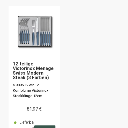
12-teilige
Victorinox Menage
Swiss Modern
Steak (3 Farben)
6.9096.12W2.12
Kornblume Victorinox
Steakklinge 12cm -
6.9096.12W41.12
Pastellgrün -
81
.97
€
6.9093.12W.12 Schwarz
Lieferba