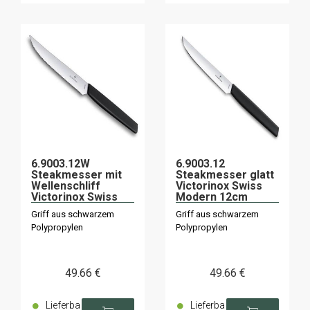
6.9003.12W
6.9003.12
Steakmesser mit
Steakmesser glatt
Wellenschliff
Victorinox Swiss
Victorinox Swiss
Modern 12cm
Modern 12cm
schwarz x6
Griff aus schwarzem
Griff aus schwarzem
schwarz x6
Polypropylen
Polypropylen
49
.66
€
49
.66
€
Lieferba
Lieferba