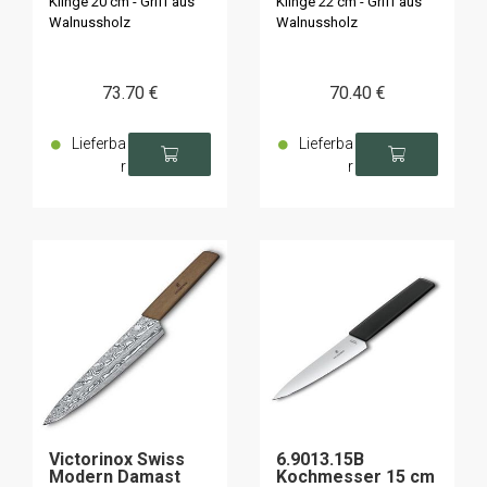
Klinge 20 cm - Griff aus
Klinge 22 cm - Griff aus
Walnussholz
Walnussholz
73
.70
€
70
.40
€
Lieferba
Lieferba
r
r
Victorinox Swiss
6.9013.15B
Modern Damast
Kochmesser 15 cm