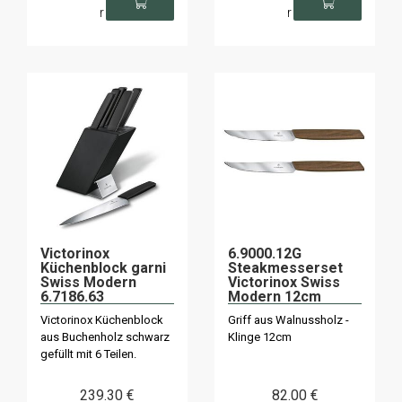
r
r
Victorinox
6.9000.12G
Küchenblock garni
Steakmesserset
Swiss Modern
Victorinox Swiss
6.7186.63
Modern 12cm
Victorinox Küchenblock
Griff aus Walnussholz -
aus Buchenholz schwarz
Klinge 12cm
gefüllt mit 6 Teilen.
239
.30
€
82
.00
€