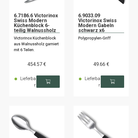
6.7186.6 Victorinox
6.9033.09
Swiss Modern
Victorinox Swiss
Küchenblock 6-
Modern Gabeln
teilig Walnussholz
schwarz x6
Victorinox Küchenblock
Polypropylen-Griff
aus Walnussholz garniert
mit 6 Teilen.
454
.57
€
49
.66
€
Lieferba
Lieferba
r
r