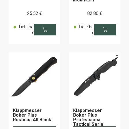
Micarta-Griff
25
.52
€
82
.80
€
Lieferba
Lieferba
r
r
Klappmesser
Klappmesser
Boker Plus
Boker Plus
Rusticus All Black
Professiona
Tactical Serie
Dönges