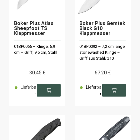
Boker Plus Atlas
Boker Plus Gemtek
Sheepfoot TS
Black G10
Klappmesser
Klappmesser
01BP0066 – Klinge, 6,9
01BP0092 – 7,2 cm lange,
cm – Griff, 9,5 cm, Stahl
stonewashed Klinge –
Griff aus Stahl/G10
30
.45
€
67
.20
€
Lieferba
Lieferba
r
r