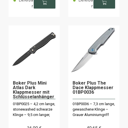
Lieferba
Lieferba
r
r
Boker Plus Mini
Boker Plus The
Atlas Dark
Dace Klappmesser
Klappmesser mit
01BP0036
Schlüsselanhänger
01BP0025
01BP0025 – 4,2 cm lange,
01BP0036 – 7,3 cm lange,
stonewashed schwarze
gewaschene Klinge –
Klinge – 9,5 cm langer,
Grauer Aluminiumgriff
schwarzer Griff – Stahl