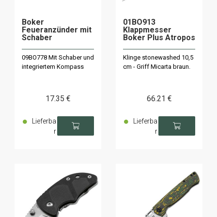
Boker
01BO913
Feueranzünder mit
Klappmesser
Schaber
Boker Plus Atropos
09BO778 Mit Schaber und
Klinge stonewashed 10,5
integriertem Kompass
cm - Griff Micarta braun.
17
.35
€
66
.21
€
Lieferba
Lieferba
r
r