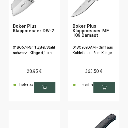
Boker Plus
Boker Plus
Klappmesser DW-2
Klappmesser ME
109 Damast
01BO574-Griff Zytel/Stahl
01BO909DAM - Griff aus
schwarz - Klinge 4,1 cm
Kohlefaser - 8cm Klinge
28
.95
€
363
.50
€
Lieferba
Lieferba
r
r