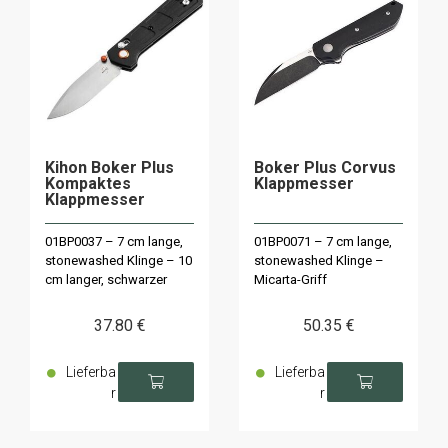
Kihon Boker Plus
Boker Plus Corvus
Kompaktes
Klappmesser
Klappmesser
01BP0037 – 7 cm lange,
01BP0071 – 7 cm lange,
stonewashed Klinge – 10
stonewashed Klinge –
cm langer, schwarzer
Micarta-Griff
GFN-Griff
37
.80
€
50
.35
€
Lieferba
Lieferba
r
r