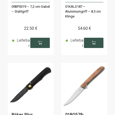
09BP0019 – 7,2-cm-Gabel
01KALS187 –
– Stahlgriff
Aluminiumgriff – 8,5 cm
Klinge
22
.50
€
54
.60
€
Lieferba
Lieferba
r
r
Böker Plus
01BO578-