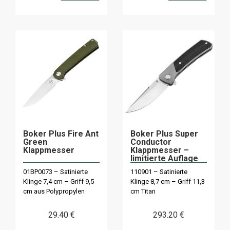
Boker Plus Fire Ant
Boker Plus Super
Green
Conductor
Klappmesser
Klappmesser –
limitierte Auflage
01BP0073 – Satinierte
110901 – Satinierte
Klinge 7,4 cm – Griff 9,5
Klinge 8,7 cm – Griff 11,3
cm aus Polypropylen
cm Titan
29
.40
€
293
.20
€