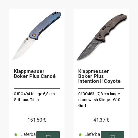
Klappmesser
Klappmesser
Boker Plus Canoé
Boker Plus
Intention II Coyote
01BO494-Klinge 6,8 cm -
01BO483 - 7,8 cm lange
Griff aus Titan
stonewash Klinge - G10
Griff
151
.50
€
41
.37
€
Lieferba
Lieferba