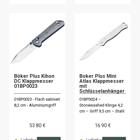
Böker Plus Kihon
Boker Plus Mini
DC Klappmesser
Atlas Klappmesser
01BP0023
mit
Schlüsselanhänger
01BP0024
01BP0023 - Flach satiniert
01BP0024 –
8,2 cm - Aluminiumgriff
Stonewashed Klinge 4,2
cm – Griff 9,5 cm – Stahl
53
.80
€
16
.90
€