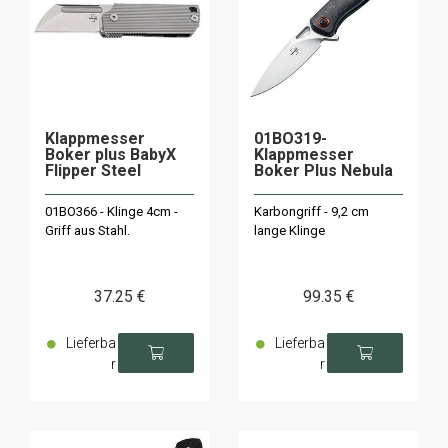
Klappmesser
01BO319-
Boker plus BabyX
Klappmesser
Flipper Steel
Boker Plus Nebula
01BO366 - Klinge 4cm -
Karbongriff - 9,2 cm
Griff aus Stahl.
lange Klinge
37
.25
€
99
.35
€
Lieferba
Lieferba
r
r