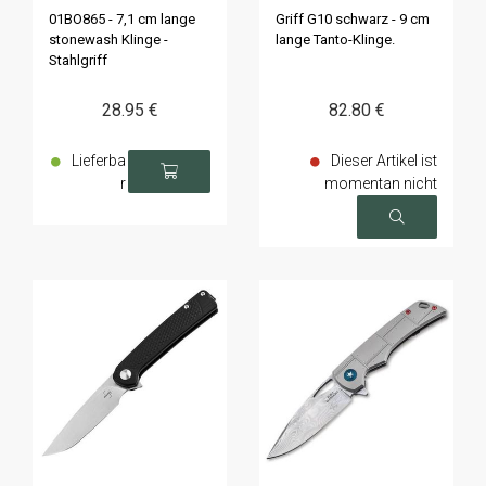
tanto
01BO865 - 7,1 cm lange
Griff G10 schwarz - 9 cm
stonewash Klinge -
lange Tanto-Klinge.
Stahlgriff
28
.95
€
82
.80
€
Lieferba
Dieser Artikel ist
r
momentan nicht
verfügbar