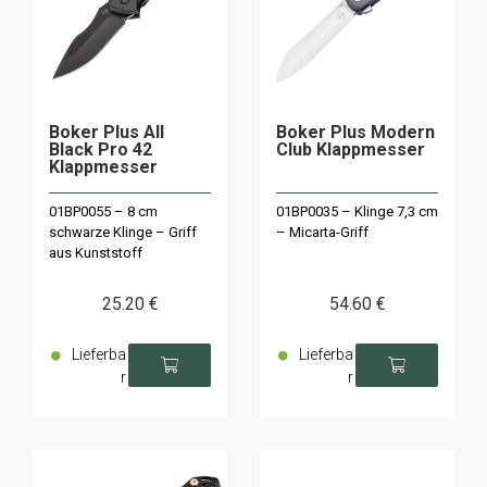
Boker Plus All
Boker Plus Modern
Black Pro 42
Club Klappmesser
Klappmesser
01BP0055 – 8 cm
01BP0035 – Klinge 7,3 cm
schwarze Klinge – Griff
– Micarta-Griff
aus Kunststoff
25
.20
€
54
.60
€
Lieferba
Lieferba
r
r