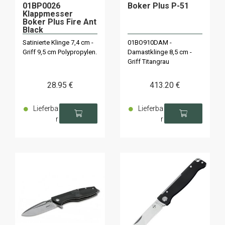
01BP0026
Boker Plus P-51
Klappmesser
Boker Plus Fire Ant
Black
Satinierte Klinge 7,4 cm -
01BO910DAM -
Griff 9,5 cm Polypropylen.
Damastklinge 8,5 cm -
Griff Titangrau
28
.95
€
413
.20
€
Lieferba
Lieferba
r
r