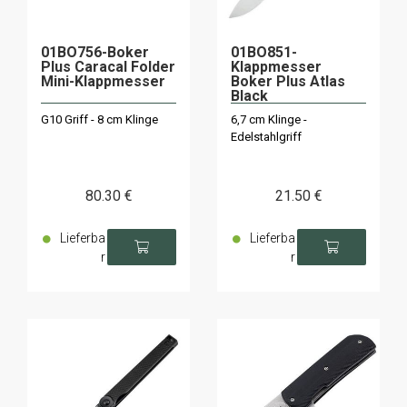
01BO756-Boker
01BO851-
Plus Caracal Folder
Klappmesser
Mini-Klappmesser
Boker Plus Atlas
Black
G10 Griff - 8 cm Klinge
6,7 cm Klinge -
Edelstahlgriff
80
.30
€
21
.50
€
Lieferba
Lieferba
r
r