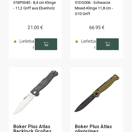
01BP0040 - 8,4 cm Klinge
01DG006 - Schwarze
- 11,2 Griff aus Ebenholz
Mixed-Klinge 11,8 cm -
G10 Griff
21
.00
€
66
.95
€
Lieferba
Lieferba
r
r
Boker Plus Atlas
Boker Plus Atlas
Backlock Großes
olivgrünes