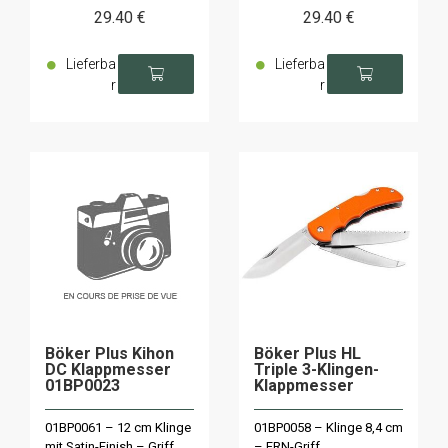
29
.40
€
29
.40
€
Lieferba
Lieferba
r
r
Böker Plus Kihon
Böker Plus HL
DC Klappmesser
Triple 3-Klingen-
01BP0023
Klappmesser
01BP0061 – 12 cm Klinge
01BP0058 – Klinge 8,4 cm
mit Satin-Finish – Griff
– FRN-Griff