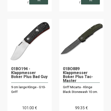
r
r
01BO194 -
01BO889
Klappmesser
Klappmesser
Boker Plus Bad Guy
Boker Plus Tac-
Master
9 cm lange Klinge - G10-
Griff Micarta - Klinge
Griff
Black Stonewash 10 cm.
101
.00
€
99
.35
€