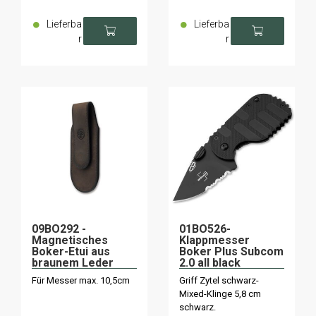
Lieferba
Lieferba
r
r
09BO292 -
01BO526-
Magnetisches
Klappmesser
Boker-Etui aus
Boker Plus Subcom
braunem Leder
2.0 all black
Für Messer max. 10,5cm
Griff Zytel schwarz-
Mixed-Klinge 5,8 cm
schwarz.