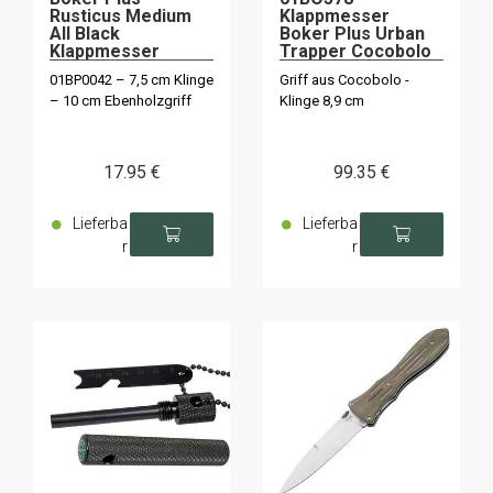
Rusticus Medium
Klappmesser
All Black
Boker Plus Urban
Klappmesser
Trapper Cocobolo
01BP0042 – 7,5 cm Klinge
Griff aus Cocobolo -
– 10 cm Ebenholzgriff
Klinge 8,9 cm
17
.95
€
99
.35
€
Lieferba
Lieferba
r
r