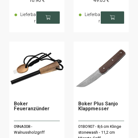
16
.90
€
49
.65
€
Lieferba
Lieferba
r
r
Boker
Boker Plus Sanjo
Feueranzünder
Klappmesser
09NA008 -
01BO907 - 8,6 cm Klinge
Walnussholzgriff
stonewash - 11,2 cm