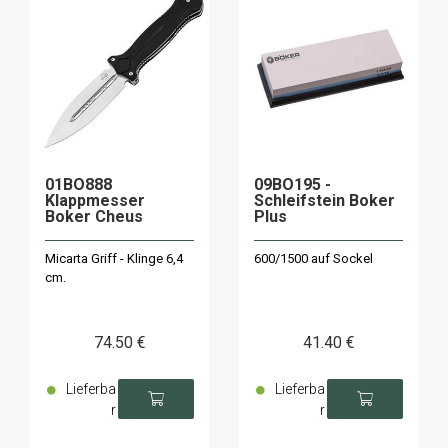
01BO888
09BO195 -
Klappmesser
Schleifstein Boker
Boker Cheus
Plus
Micarta Griff - Klinge 6,4
600/1500 auf Sockel
cm.
74
.50
€
41
.40
€
Lieferba
Lieferba
r
r