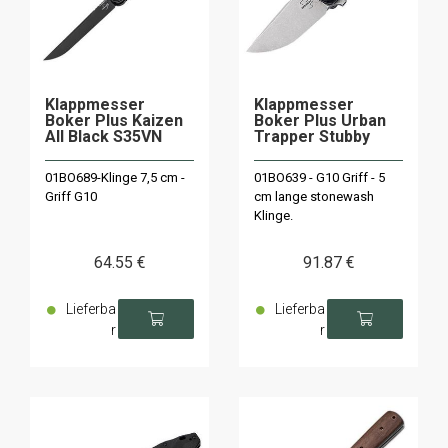
Klappmesser
Klappmesser
Boker Plus Kaizen
Boker Plus Urban
All Black S35VN
Trapper Stubby
01BO689-Klinge 7,5 cm -
01BO639 - G10 Griff - 5
Griff G10
cm lange stonewash
Klinge.
64
.55
€
91
.87
€
Lieferba
Lieferba
r
r