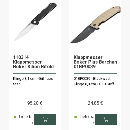
110314
Klappmesser
Klappmesser
Boker Plus Barchan
Boker Kihon Bifold
01BP0039
Klinge 8,1 cm - Griff aus
01BP0039 - Blackwash
Stahl
Klinge 8,3 cm - G10 Griff
95
.20
€
24
.85
€
Lieferba
Lieferba
r
r