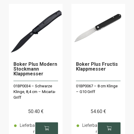
Boker Plus Modern
Boker Plus Fructis
Stockmann
Klappmesser
Klappmesser
01BP0034 – Schwarze
01BP0067 – 8 cm Klinge
Klinge, 8,4 cm – Micarta-
– G10 Griff
Griff
50
.40
€
54
.60
€
Lieferba
Lieferba
r
r