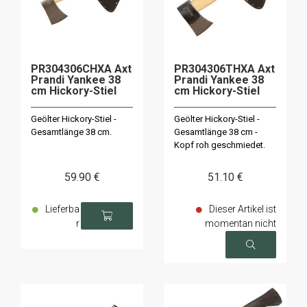
PR304306CHXA Axt
PR304306THXA Axt
Prandi Yankee 38
Prandi Yankee 38
cm Hickory-Stiel
cm Hickory-Stiel
Geölter Hickory-Stiel -
Geölter Hickory-Stiel -
Gesamtlänge 38 cm.
Gesamtlänge 38 cm -
Kopf roh geschmiedet.
59
.90
€
51
.10
€
Lieferba
Dieser Artikel ist
r
momentan nicht
verfügbar