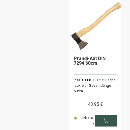
Prandi-Axt DIN
7294 60cm
PR3T01110T - Stiel Esche
lackiert - Gesamtlänge
60cm
43
.95
€
Lieferba
r