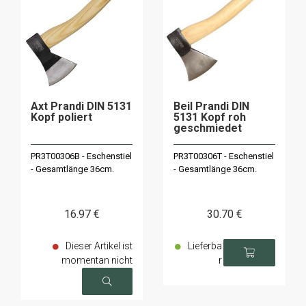
Axt Prandi DIN 5131
Beil Prandi DIN
Kopf poliert
5131 Kopf roh
geschmiedet
PR3T00306B - Eschenstiel
PR3T00306T - Eschenstiel
- Gesamtlänge 36cm.
- Gesamtlänge 36cm.
16
.97
€
30
.70
€
Dieser Artikel ist
Lieferba
momentan nicht
r
verfügbar