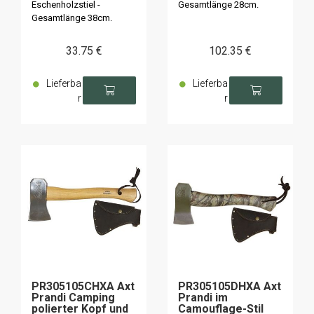
Eschenholzstiel -
Gesamtlänge 28cm.
Gesamtlänge 38cm.
33
.75
€
102
.35
€
Lieferba
Lieferba
r
r
PR305105CHXA Axt
PR305105DHXA Axt
Prandi Camping
Prandi im
polierter Kopf und
Camouflage-Stil