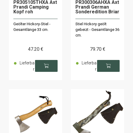
PR305105THXA Axt
PR300306AHXA Axt
Prandi Camping
Prandi German
Kopf roh
Sonderedition Briar
Geölter Hickory-Stiel -
Stiel Hickory geölt
Gesamtlänge 33 cm.
gebeizt - Gesamtlänge 36
cm.
47
.20
€
79
.70
€
Lieferba
Lieferba
r
r