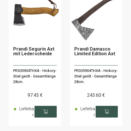
Prandi Segurin Axt
Prandi Damasco
mit Lederscheide
Limited Edition Axt
PR305904THXA - Hickory-
PR305904THXA - Hickory-
Stiel geölt - Gesamtlänge
Stiel geölt - Gesamtlänge
28cm.
28cm.
97
.45
€
243
.60
€
Lieferba
Lieferba
r
r