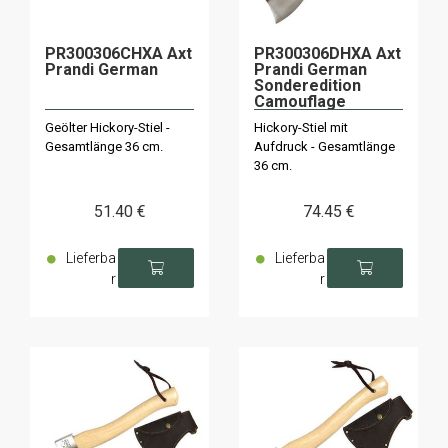
PR300306CHXA Axt
PR300306DHXA Axt
Prandi German
Prandi German
Sonderedition
Camouflage
Geölter Hickory-Stiel -
Hickory-Stiel mit
Gesamtlänge 36 cm.
Aufdruck - Gesamtlänge
36 cm.
51
.40
€
74
.45
€
Lieferba
Lieferba
r
r