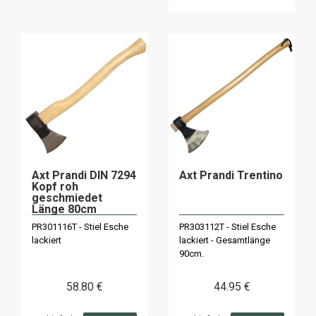
Axt Prandi DIN 7294
Axt Prandi Trentino
Kopf roh
geschmiedet
Länge 80cm
PR301116T - Stiel Esche
PR303112T - Stiel Esche
lackiert
lackiert - Gesamtlänge
90cm.
58
.80
€
44
.95
€