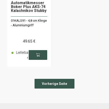
Automatikmesser
Boker Plus AKS-74
Kalashnikov Stubby
01KALS91 - 4,8 cm Klinge
- Aluminiumgriff
49
.65
€
Lieferba
r