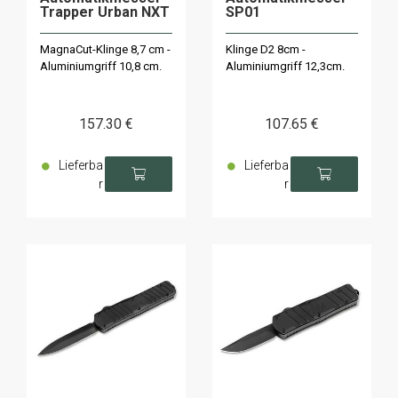
Trapper Urban NXT
SP01
MagnaCut-Klinge 8,7 cm -
Klinge D2 8cm -
Aluminiumgriff 10,8 cm.
Aluminiumgriff 12,3cm.
157
.30
€
107
.65
€
Lieferba
Lieferba
r
r