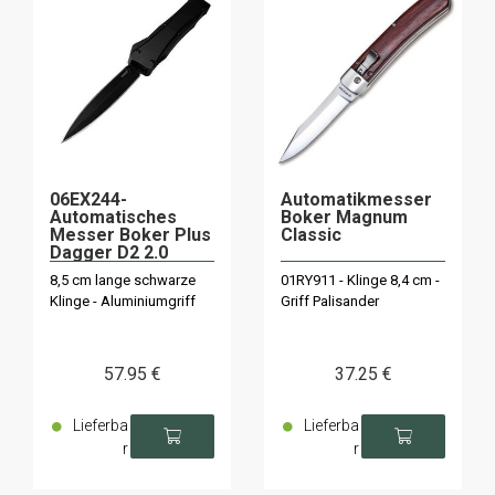
06EX244-
Automatikmesser
Automatisches
Boker Magnum
Messer Boker Plus
Classic
Dagger D2 2.0
8,5 cm lange schwarze
01RY911 - Klinge 8,4 cm -
Klinge - Aluminiumgriff
Griff Palisander
57
.95
€
37
.25
€
Lieferba
Lieferba
r
r