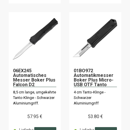
06EX245
01BO972
Automatisches
Automatikmesser
Messer Boker Plus
Boker Plus Micro-
Falcon D2
USB OTF Tanto
8,5 cm lange, umgekehrte
4 cm Tanto-Klinge -
Tanto-Klinge - Schwarzer
Schwarzer
Aluminiumgriff.
Aluminiumgriff
57
.95
€
53
.80
€