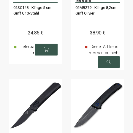
Needle
01SC148 - Klinge 5 cm -
01MB279 - Klinge 8,2cm -
Griff G10/Stahl
Griff Olivier
24
.85
€
38
.90
€
Lieferba
Dieser Artikel ist
r
momentan nicht
verfügbar