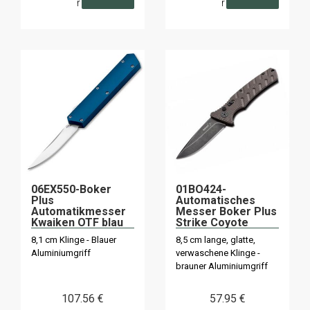
r
r
06EX550-Boker
01BO424-
Plus
Automatisches
Automatikmesser
Messer Boker Plus
Kwaiken OTF blau
Strike Coyote
Spearpoint
8,1 cm Klinge - Blauer
8,5 cm lange, glatte,
Aluminiumgriff
verwaschene Klinge -
brauner Aluminiumgriff
107
.56
€
57
.95
€