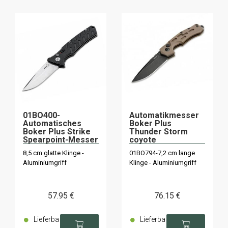
01BO400-
Automatikmesser
Automatisches
Boker Plus
Boker Plus Strike
Thunder Storm
Spearpoint-Messer
coyote
8,5 cm glatte Klinge -
01BO794-7,2 cm lange
Aluminiumgriff
Klinge - Aluminiumgriff
57
.95
€
76
.15
€
Lieferba
Lieferba