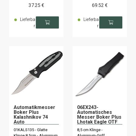
37
.25
€
69
.52
€
Lieferba
Lieferba
r
r
Automatikmesser
06EX243-
Boker Plus
Automatisches
Kalashnikov 74
Messer Boker Plus
Auto
Lhotak Eagle OTF
01KALS135 - Glatte
8,5 cm Klinge -
Klinge 8,5cm - Aluminium
Aluminium-Griff