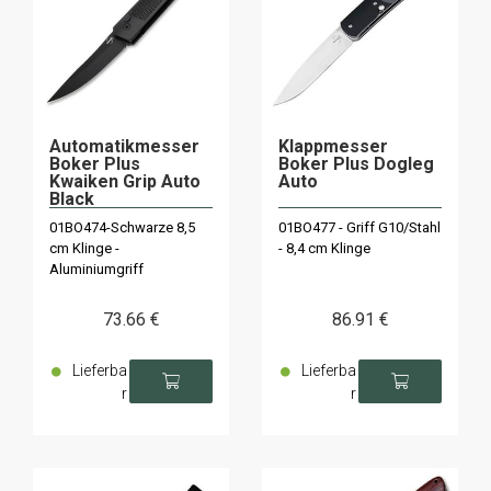
Automatikmesser
Klappmesser
Boker Plus
Boker Plus Dogleg
Kwaiken Grip Auto
Auto
Black
01BO474-Schwarze 8,5
01BO477 - Griff G10/Stahl
cm Klinge -
- 8,4 cm Klinge
Aluminiumgriff
73
.66
€
86
.91
€
Lieferba
Lieferba
r
r