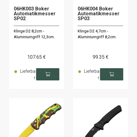
06HK003 Boker
06HK004 Boker
Automatikmesser
Automatikmesser
SP02
SP03
Klinge D2 8,2cm -
Klinge D2 4,7cm -
Aluminiumgriff 12,3cm.
Aluminiumgriff 8,2cm.
107
.65
€
99
.35
€
Lieferba
Lieferba
r
r