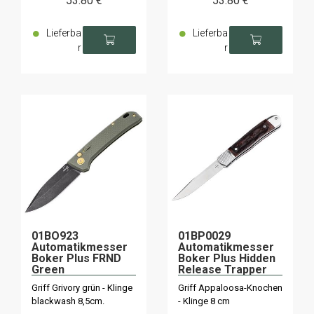
53
.80
€
53
.80
€
Lieferba
Lieferba
r
r
01BO923
01BP0029
Automatikmesser
Automatikmesser
Boker Plus FRND
Boker Plus Hidden
Green
Release Trapper
Griff Grivory grün - Klinge
Griff Appaloosa-Knochen
blackwash 8,5cm.
- Klinge 8 cm