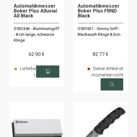
Automatikmesser
Automatikmesser
Boker Plus Alluvial
Boker Plus FRND
All Black
Black
01BO346 - Aluminiumgriff
01BO921 - Grivory Griff -
- 8 cm lange, schwarze
Blackwash Klinge 8,5cm
Klinge
62
.90
€
82
.77
€
Lieferba
Dieser Artikel ist
r
momentan nicht
verfügbar