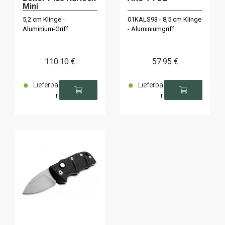
Mini
5,2 cm Klinge -
01KALS93 - 8,5 cm Klinge
Aluminium-Griff
- Aluminiumgriff
110
.10
€
57
.95
€
Lieferba
Lieferba
r
r