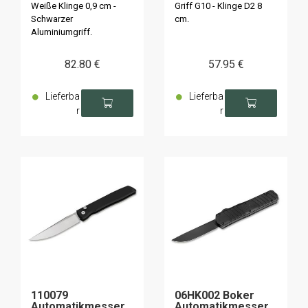
Weiße Klinge 0,9 cm -
Griff G10 - Klinge D2 8
Schwarzer
cm.
Aluminiumgriff.
82
.80
€
57
.95
€
Lieferba
Lieferba
r
r
110079
06HK002 Boker
Automatikmesser
Automatikmesser