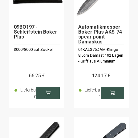
09BO197 -
Automatikmesser
Schleifstein Boker
Boker Plus AKS-74
Plus
spear point
Damaskus
3000/8000 auf Sockel
01KALS75DAM-Klinge
8,5cm Damast 192 Lagen
- Griff aus Aluminium
66
.25
€
124
.17
€
Lieferba
Lieferba
r
r