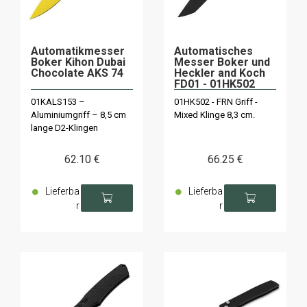
Automatikmesser
Automatisches
Boker Kihon Dubai
Messer Boker und
Chocolate AKS 74
Heckler and Koch
FD01 - 01HK502
01KALS153 –
01HK502 - FRN Griff -
Aluminiumgriff – 8,5 cm
Mixed Klinge 8,3 cm.
lange D2-Klingen
62
.10
€
66
.25
€
Lieferba
Lieferba
r
r