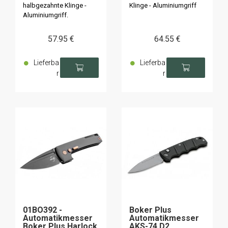
halbgezahnte Klinge -
Klinge - Aluminiumgriff
Aluminiumgriff.
57
.95
€
64
.55
€
Lieferba
Lieferba
r
r
01BO392 -
Boker Plus
Automatikmesser
Automatikmesser
Boker Plus Harlock
AKS-74 D2