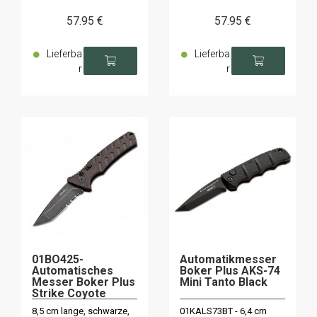
57
.95
€
57
.95
€
Lieferba
Lieferba
r
r
01BO425-
Automatikmesser
Automatisches
Boker Plus AKS-74
Messer Boker Plus
Mini Tanto Black
Strike Coyote
Tanto
8,5 cm lange, schwarze,
01KALS73BT - 6,4 cm