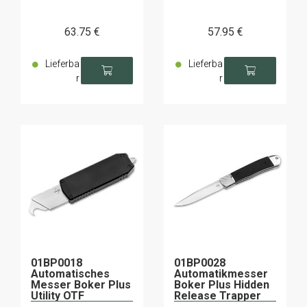
63
.75
€
57
.95
€
Lieferba
Lieferba
r
r
01BP0018
01BP0028
Automatisches
Automatikmesser
Messer Boker Plus
Boker Plus Hidden
Utility OTF
Release Trapper
G10