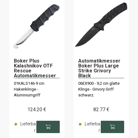
Boker Plus
Automatikmesser
Kalashnikov OTF
Boker Plus Large
Rescue
Strike Grivory
Automatikmesser
Black
01KALS146-9 cm
06EX900 - 9,2 cm glatte
Hakenklinge -
Klinge - Grivory Griff
Aluminiumgriff
schwarz.
124
.20
€
82
.77
€
Lieferba
Lieferba
r
r