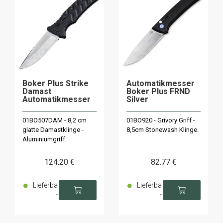
Boker Plus Strike
Automatikmesser
Damast
Boker Plus FRND
Automatikmesser
Silver
01BO507DAM - 8,2 cm
01BO920 - Grivory Griff -
glatte Damastklinge -
8,5cm Stonewash Klinge.
Aluminiumgriff.
124
.20
€
82
.77
€
Lieferba
Lieferba
r
r