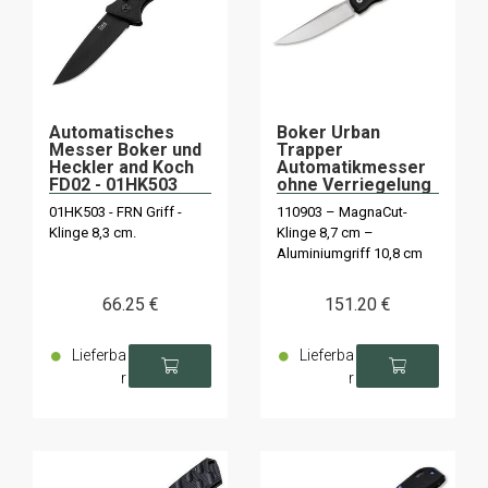
Automatisches
Boker Urban
Messer Boker und
Trapper
Heckler and Koch
Automatikmesser
FD02 - 01HK503
ohne Verriegelung
42
01HK503 - FRN Griff -
110903 – MagnaCut-
Klinge 8,3 cm.
Klinge 8,7 cm –
Aluminiumgriff 10,8 cm
66
.25
€
151
.20
€
Lieferba
Lieferba
r
r