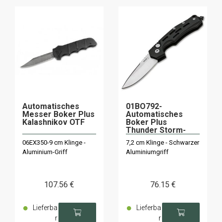
Automatisches
01BO792-
Messer Boker Plus
Automatisches
Kalashnikov OTF
Boker Plus
Thunder Storm-
Messer
06EX350-9 cm Klinge -
7,2 cm Klinge - Schwarzer
Aluminium-Griff
Aluminiumgriff
107
.56
€
76
.15
€
Lieferba
Lieferba
r
r