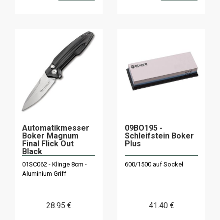
Automatikmesser
09BO195 -
Boker Magnum
Schleifstein Boker
Final Flick Out
Plus
Black
01SC062 - Klinge 8cm -
600/1500 auf Sockel
Aluminium Griff
28
.95
€
41
.40
€