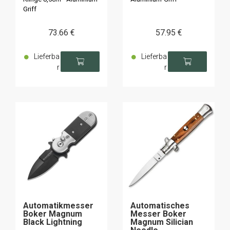
Griff
73
.66
€
57
.95
€
Lieferba
Lieferba
r
r
Automatikmesser
Automatisches
Boker Magnum
Messer Boker
Black Lightning
Magnum Silician