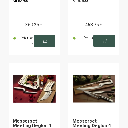
ME82700
ME82800
360
.25
€
468
.75
€
Lieferba
Lieferba
r
r
Messerset
Messerset
Meeting Deglon 4
Meeting Deglon 4