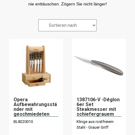
nie enttäuschen. Zögern Sie nicht länger!
Opera
1387106-V -Déglon
Aufbewahrungsstä
6er Set
nder mit
Steakmesser mit
geschmiedeten
schiefergrauem
Messern Deglon
Index
BL8220010
Klinge aus rostfreiem
Ideal Küche
Stahl - Grauer Griff