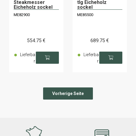
Steakmesser
tlg Eicheholz
Eicheholz sockel
sockel
ME82900
ME85500
554
.75
€
689
.75
€
Lieferba
Lieferba
r
r