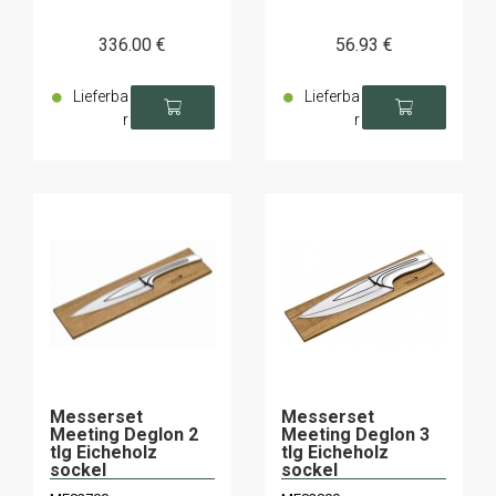
336
.00
€
56
.93
€
Lieferba
Lieferba
r
r
Messerset
Messerset
Meeting Deglon 2
Meeting Deglon 3
tlg Eicheholz
tlg Eicheholz
sockel
sockel