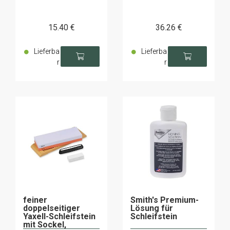
15
.40
€
36
.26
€
Lieferba
Lieferba
r
r
feiner
Smith's Premium-
doppelseitiger
Lösung für
Yaxell-Schleifstein
Schleifstein
mit Sockel,