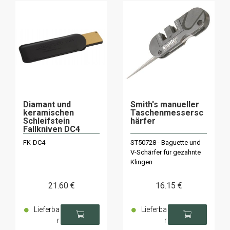
Diamant und
Smith's manueller
keramischen
Taschenmessersc
Schleifstein
härfer
Fallkniven DC4
FK-DC4
ST50728 - Baguette und
V-Schärfer für gezahnte
Klingen
21
.60
€
16
.15
€
Lieferba
Lieferba
r
r