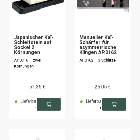
Japanischer Kaï-
Manueller Kaï-
Schleifstein auf
Schärfer für
Sockel 2
asymmetrische
Körnungen
Klingen AP.0162
3000/6000 AP.0316
AP.0316 – zwei
AP.0162 – 3 Schlitze
Körnungen
51
.35
€
25
.05
€
Lieferba
Lieferba
r
r