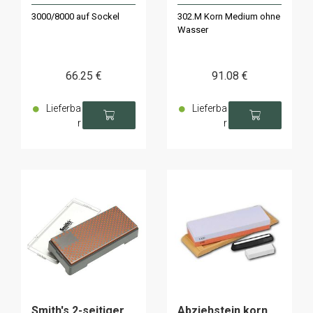
3000/8000 auf Sockel
302.M Korn Medium ohne
Wasser
66
.25
€
91
.08
€
Lieferba
Lieferba
r
r
Smith's 2-seitiger
Abziehstein korn