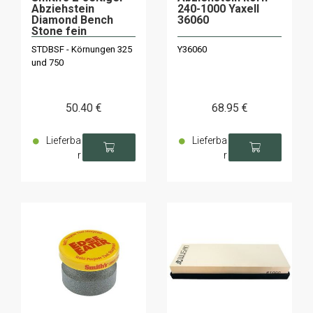
Abziehstein
240-1000 Yaxell
Diamond Bench
36060
Stone fein
STDBSF - Körnungen 325
Y36060
und 750
50
.40
€
68
.95
€
Lieferba
Lieferba
r
r