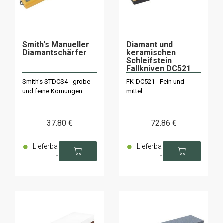
Smith's Manueller
Diamant und
Diamantschärfer
keramischen
Schleifstein
Fallkniven DC521
Smith's STDCS4 - grobe
FK-DC521 - Fein und
und feine Körnungen
mittel
37
.80
€
72
.86
€
Lieferba
Lieferba
r
r