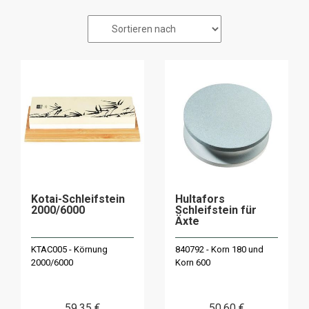
Kotai-Schleifstein
Hultafors
2000/6000
Schleifstein für
Äxte
KTAC005 - Körnung
840792 - Korn 180 und
2000/6000
Korn 600
59
.35
€
50
.60
€