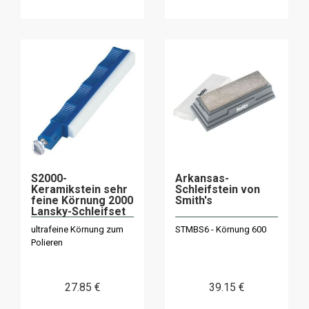
S2000-
Arkansas-
Keramikstein sehr
Schleifstein von
feine Körnung 2000
Smith's
Lansky-Schleifset
ultrafeine Körnung zum
STMBS6 - Körnung 600
Polieren
27
.85
€
39
.15
€