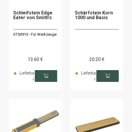
Schleifstein Edge
Schärfstein Korn
Eater von Smith's
1000 und Basis
ST50910 - Für Werkzeuge
13
.60
€
20
.20
€
Lieferba
Lieferba
r
r