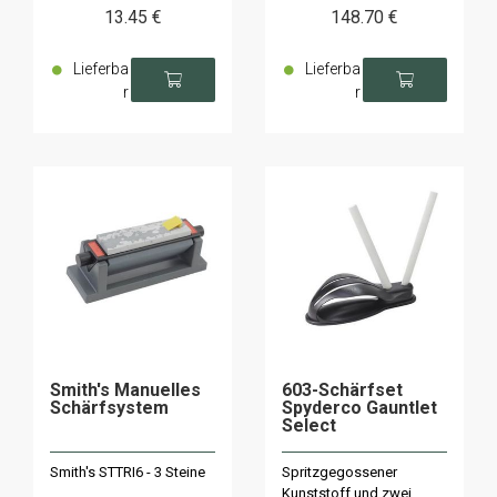
13
.45
€
148
.70
€
Lieferba
Lieferba
r
r
Smith's Manuelles
603-Schärfset
Schärfsystem
Spyderco Gauntlet
Select
Smith's STTRI6 - 3 Steine
Spritzgegossener
Kunststoff und zwei