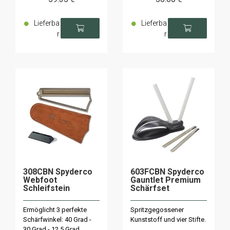
Lieferba
Lieferba
r
r
308CBN Spyderco
603FCBN Spyderco
Webfoot
Gauntlet Premium
Schleifstein
Schärfset
Ermöglicht 3 perfekte
Spritzgegossener
Schärfwinkel: 40 Grad -
Kunststoff und vier Stifte.
30 Grad - 12,5 Grad.