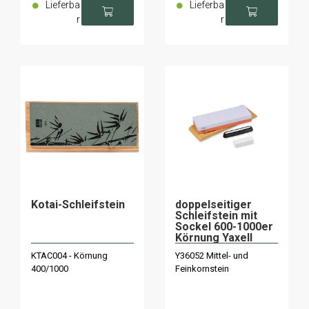
Lieferba
Lieferba
r
r
Kotai-Schleifstein
doppelseitiger
Schleifstein mit
Sockel 600-1000er
Körnung Yaxell
KTAC004 - Körnung
Y36052 Mittel- und
400/1000
Feinkornstein