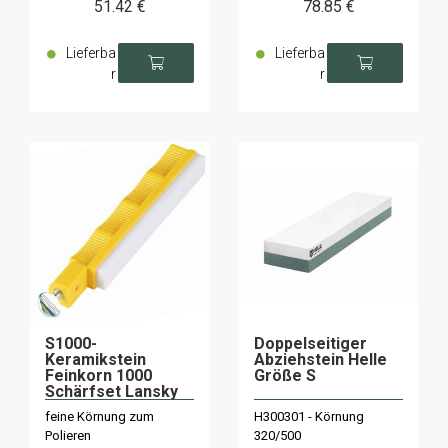
51
.42
€
78
.85
€
Lieferba
Lieferba
r
r
S1000-
Doppelseitiger
Keramikstein
Abziehstein Helle
Feinkorn 1000
Größe S
Schärfset Lansky
feine Körnung zum
H300301 - Körnung
Polieren
320/500