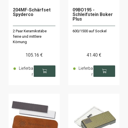
204MF-Schärfset
09BO195 -
Spyderco
Schleifstein Boker
Plus
2 Paar Keramikstäbe
600/1500 auf Sockel
feine und mittlere
Körnung
105
.16
€
41
.40
€
Lieferba
Lieferba
r
r