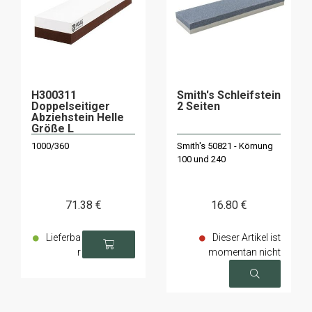
H300311
Smith's Schleifstein
Doppelseitiger
2 Seiten
Abziehstein Helle
Größe L
1000/360
Smith's 50821 - Körnung
100 und 240
71
.38
€
16
.80
€
Lieferba
Dieser Artikel ist
r
momentan nicht
verfügbar