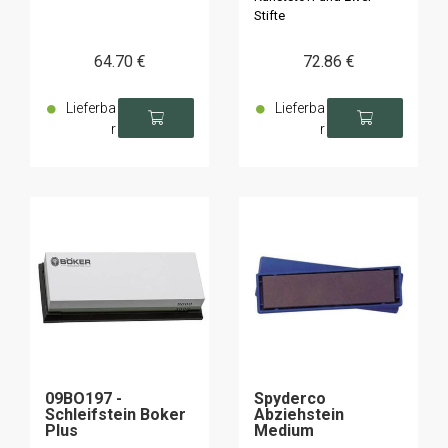
Stifte
64
.70
€
72
.86
€
Lieferba
Lieferba
r
r
09BO197 -
Spyderco
Schleifstein Boker
Abziehstein
Plus
Medium