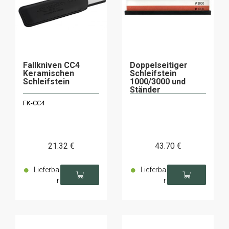
Fallkniven CC4
Doppelseitiger
Keramischen
Schleifstein
Schleifstein
1000/3000 und
Ständer
FK-CC4
21
.32
€
43
.70
€
Lieferba
Lieferba
r
r