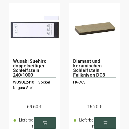
Wusaki Suehiro
Diamant und
doppelseitiger
keramischen
Schleifstein
Schleifstein
240/1000
Fallkniven DC3
WUSUE2410 – Sockel –
FK-DC3
Nagura-Stein
69
.60
€
16
.20
€
Lieferba
Lieferba
r
r