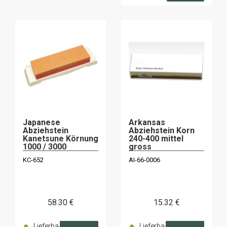
Japanese
Arkansas
Abziehstein
Abziehstein Korn
Kanetsune Körnung
240-400 mittel
1000 / 3000
gross
KC-652
AI-66-0006
58
.30
€
15
.32
€
Lieferba
Lieferba