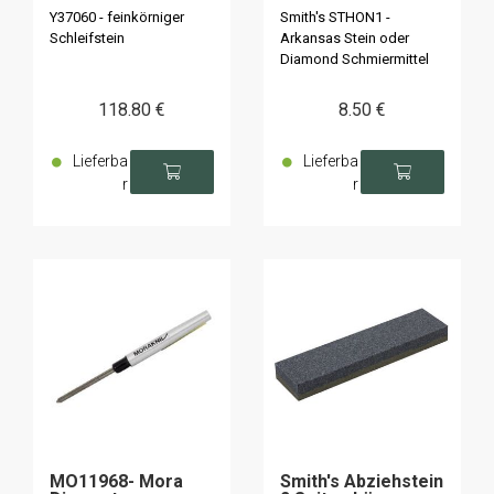
Körnung 1000-3000
Y37060 - feinkörniger
Smith's STHON1 -
Schleifstein
Arkansas Stein oder
Diamond Schmiermittel
118
.80
€
8
.50
€
Lieferba
Lieferba
r
r
MO11968- Mora
Smith's Abziehstein