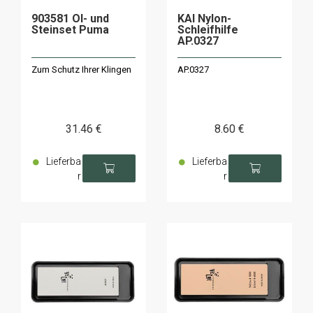
903581 Öl- und
KAI Nylon-
Steinset Puma
Schleifhilfe
AP.0327
Zum Schutz Ihrer Klingen
AP.0327
31
.46
€
8
.60
€
Lieferba
Lieferba
r
r