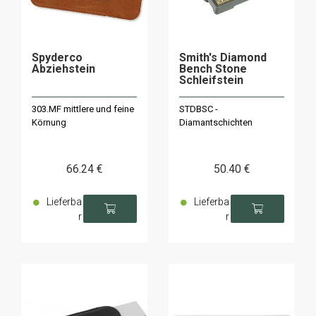
Spyderco
Smith's Diamond
Abziehstein
Bench Stone
Schleifstein
303.MF mittlere und feine
STDBSC -
Körnung
Diamantschichten
66
.24
€
50
.40
€
Lieferba
Lieferba
r
r