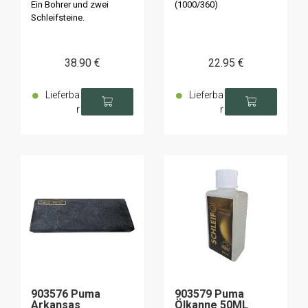
Ein Bohrer und zwei
(1000/360)
Schleifsteine.
38
.90
€
22
.95
€
Lieferba
Lieferba
r
r
903576 Puma
903579 Puma
Arkansas
Ölkanne 50ML