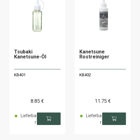
Tsubaki
Kanetsune
Kanetsune-Öl
Rostreiniger
KB401
KB402
8
.85
€
11
.75
€
Lieferba
Lieferba
r
r