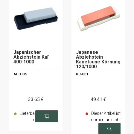
Japanischer
Japanese
Abziehstein Kaï
Abziehstein
400-1000
Kanetsune Körnung
120/1000
AP.0305
KC-651
33
.65
€
49
.41
€
Lieferba
Dieser Artikel ist
r
momentan nicht
verfügbar