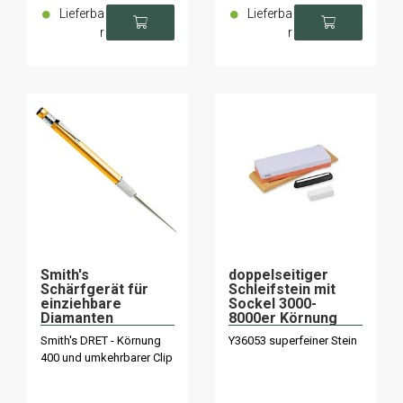
Lieferba
Lieferba
r
r
Smith's
doppelseitiger
Schärfgerät für
Schleifstein mit
einziehbare
Sockel 3000-
Diamanten
8000er Körnung
Yaxell
Smith's DRET - Körnung
Y36053 superfeiner Stein
400 und umkehrbarer Clip