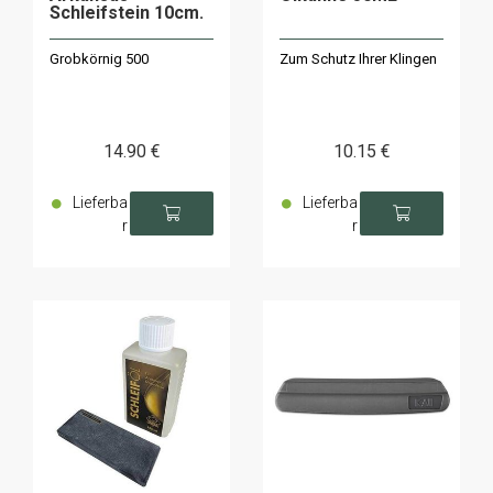
Schleifstein 10cm.
Grobkörnig 500
Zum Schutz Ihrer Klingen
14
.90
€
10
.15
€
Lieferba
Lieferba
r
r