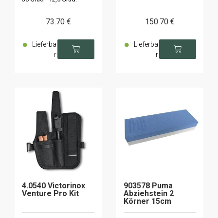
73
.70
€
150
.70
€
Lieferba
Lieferba
r
r
4.0540 Victorinox
903578 Puma
Venture Pro Kit
Abziehstein 2
Körner 15cm