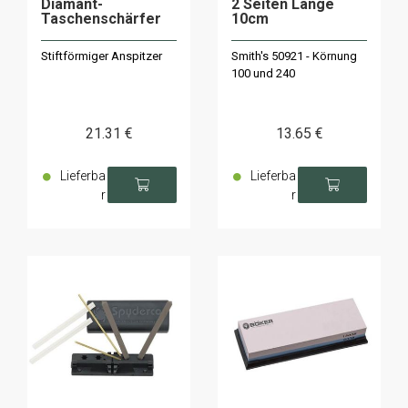
Diamant-
2 Seiten Länge
Taschenschärfer
10cm
Stiftförmiger Anspitzer
Smith's 50921 - Körnung
100 und 240
21
.31
€
13
.65
€
Lieferba
Lieferba
r
r