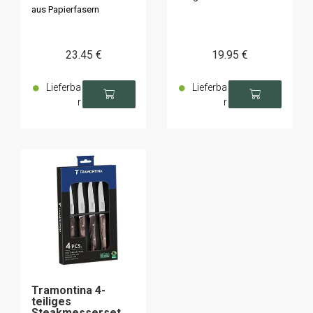
aus Papierfasern
23
.45
€
19
.95
€
Lieferba
Lieferba
r
r
Tramontina 4-
teiliges
Steakmesserset