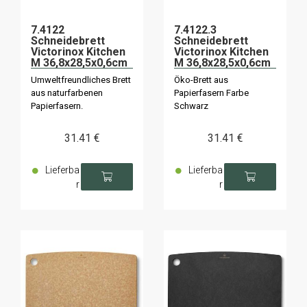
7.4122
7.4122.3
Schneidebrett
Schneidebrett
Victorinox Kitchen
Victorinox Kitchen
M 36,8x28,5x0,6cm
M 36,8x28,5x0,6cm
Umweltfreundliches Brett
Öko-Brett aus
aus naturfarbenen
Papierfasern Farbe
Papierfasern.
Schwarz
31
.41
€
31
.41
€
Lieferba
Lieferba
r
r