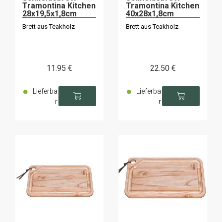
Tramontina Kitchen
Tramontina Kitchen
28x19,5x1,8cm
40x28x1,8cm
Brett aus Teakholz
Brett aus Teakholz
11
.95
€
22
.50
€
Lieferba
Lieferba
r
r