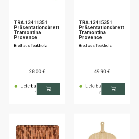
TRA.13411351
TRA.13415351
Präsentationsbrett
Präsentationsbrett
Tramontina
Tramontina
Provence
Provence
48x19,5x1,8cm
65x27x1,8cm
Brett aus Teakholz
Brett aus Teakholz
28
.00
€
49
.90
€
Lieferba
Lieferba
r
r