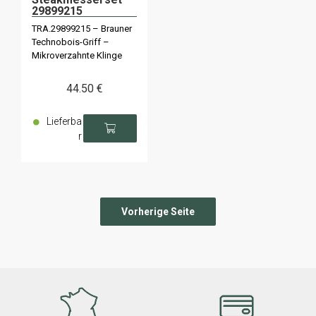
29899215
TRA.29899215 – Brauner
Technobois-Griff –
Mikroverzahnte Klinge
44
.50
€
Lieferba
r