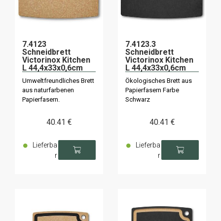
7.4123
7.4123.3
Schneidbrett
Schneidbrett
Victorinox Kitchen
Victorinox Kitchen
L 44,4x33x0,6cm
L 44,4x33x0,6cm
Umweltfreundliches Brett
Ökologisches Brett aus
aus naturfarbenen
Papierfasern Farbe
Papierfasern.
Schwarz
40
.41
€
40
.41
€
Lieferba
Lieferba
r
r