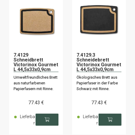
7.4129
7.4129.3
Schneidbrett
Schneidebrett
Victorinox Gourmet
Victorinox Gourmet
L 44,5x33x0,9cm
L 44,5x33x0,9cm
naturfarben
schwarz
Umweltfreundliches Brett
Ökologisches Brett aus
aus naturfarbenen
Papierfaser in der Farbe
Papierfasern mit Rinne.
Schwarz mit Rinne.
77
.43
€
77
.43
€
Lieferba
Lieferba
r
r