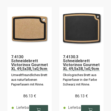
7.4130
7.4130.3
Schneidebrett
Schneidebrett
Victorinox Gourmet
Victorinox Gourmet
XL 49,5x38,1x0,9cm
XL 49,5x38,1x0,9cm
natur
schwarz
Umweltfreundliches Brett
Ökologisches Brett aus
aus naturfarbenen
Papierfaser in der Farbe
Papierfasern mit Rinne.
Schwarz mit Rinne.
86
.13
€
86
.13
€
Lieferba
Lieferba