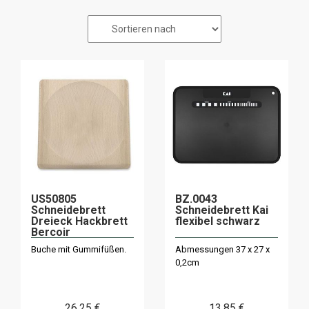
US50805
BZ.0043
Schneidebrett
Schneidebrett Kai
Dreieck Hackbrett
flexibel schwarz
Bercoir
Buche mit Gummifüßen.
Abmessungen 37 x 27 x
0,2cm
26
.25
€
13
.85
€