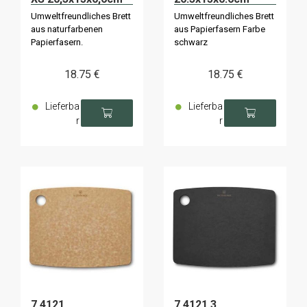
black
Umweltfreundliches Brett
Umweltfreundliches Brett
aus naturfarbenen
aus Papierfasern Farbe
Papierfasern.
schwarz
18
.75
€
18
.75
€
Lieferba
Lieferba
r
r
7.4121
7.4121.3