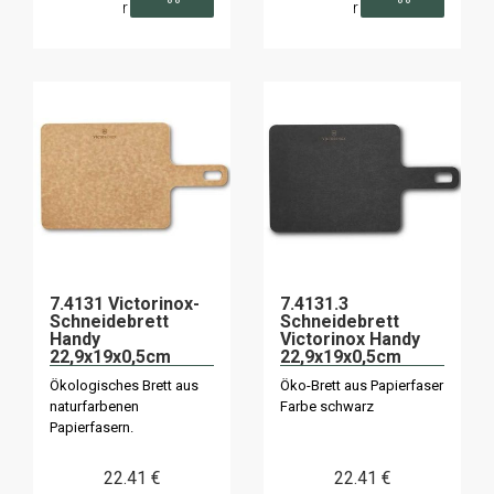
r
r
7.4131 Victorinox-
7.4131.3
Schneidebrett
Schneidebrett
Handy
Victorinox Handy
22,9x19x0,5cm
22,9x19x0,5cm
naturfarben
schwarz
Ökologisches Brett aus
Öko-Brett aus Papierfaser
naturfarbenen
Farbe schwarz
Papierfasern.
22
.41
€
22
.41
€