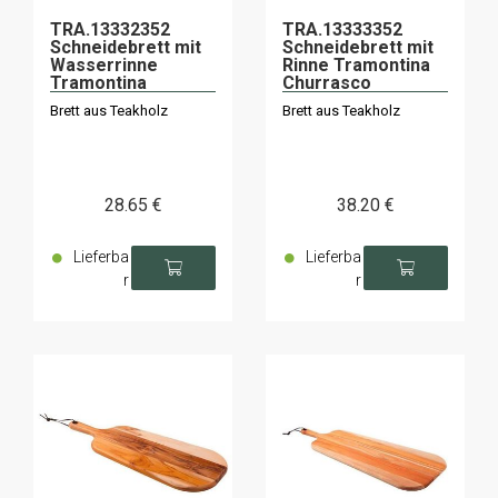
TRA.13332352
TRA.13333352
Schneidebrett mit
Schneidebrett mit
Wasserrinne
Rinne Tramontina
Tramontina
Churrasco
Churrasco
49x28x1,8cm
Brett aus Teakholz
Brett aus Teakholz
40x23,3x1,8cm
28
.65
€
38
.20
€
Lieferba
Lieferba
r
r