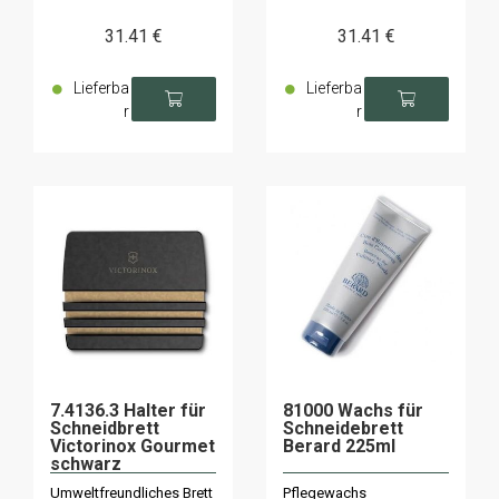
31
.41
€
31
.41
€
Lieferba
Lieferba
r
r
7.4136.3 Halter für
81000 Wachs für
Schneidbrett
Schneidebrett
Victorinox Gourmet
Berard 225ml
schwarz
12,7x10,2x1,2cm
Umweltfreundliches Brett
Pflegewachs