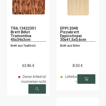
TRA.13422351
EPPI.2048
Brett Billot
Pizzabrett
Tramontina
Eppicotispai
45x34x3cm
30x41,5x0,6cm
Brett aus Teakholz
Brett aus Birke
63
.86
€
8
.50
€
Dieser Artikel ist
Lieferba
momentan nicht
r
verfügbar