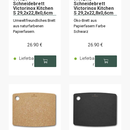
Schneidebrett
Schneidebrett
Victorinox Kitchen
Victorinox Kitchen
S 29,2x22,8x0,6cm
S 29,2x22,8x0,6cm
Umweltfreundliches Brett
Öko-Brett aus
aus naturfarbenen
Papierfasern Farbe
Papierfasern.
Schwarz
26
.90
€
26
.90
€
Lieferba
Lieferba
r
r