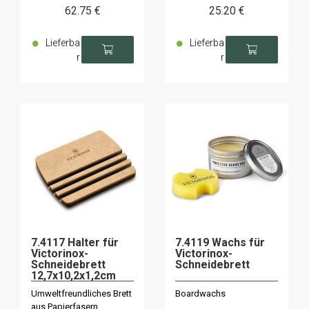
62
.75
€
25
.20
€
Lieferba
Lieferba
r
r
7.4117 Halter für
7.4119 Wachs für
Victorinox-
Victorinox-
Schneidebrett
Schneidebrett
12,7x10,2x1,2cm
Umweltfreundliches Brett
Boardwachs
aus Papierfasern