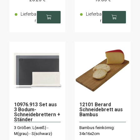
Lieferba
Lieferba
r
r
10976.913 Set aus
12101 Berard
3 Bodum-
Schneidebrett aus
Schneidebrettern +
Bambus
Ständer
3 Größen: L(weiß) -
Bambus feinkörnig:
M(grau) - S(schwarz)
34x16x2cm