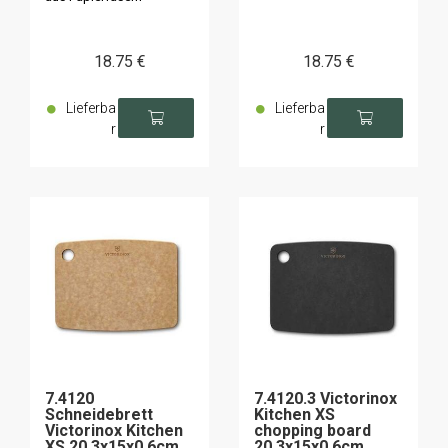
18
.75
€
18
.75
€
Lieferba
Lieferba
r
r
7.4120
7.4120.3 Victorinox
Schneidebrett
Kitchen XS
Victorinox Kitchen
chopping board
XS 20,3x15x0,6cm
20.3x15x0.6cm