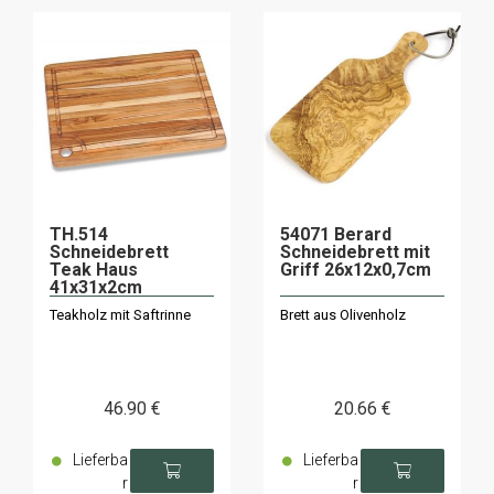
TH.514
54071 Berard
Schneidebrett
Schneidebrett mit
Teak Haus
Griff 26x12x0,7cm
41x31x2cm
Teakholz mit Saftrinne
Brett aus Olivenholz
46
.90
€
20
.66
€
Lieferba
Lieferba
r
r