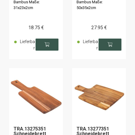
Bambus Maße:
Bambus Maße:
31x23x2cm
50x35x2cm
18
.75
€
27
.95
€
Lieferba
Lieferba
r
r
TRA.13275351
TRA.13277351
Schneidebrett
Schneidebrett