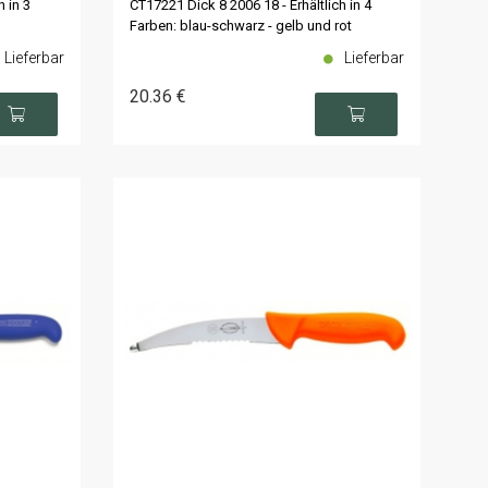
h in 3
CT17221 Dick 8 2006 18 - Erhältlich in 4
Farben: blau-schwarz - gelb und rot
Lieferbar
Lieferbar
20
.36
€