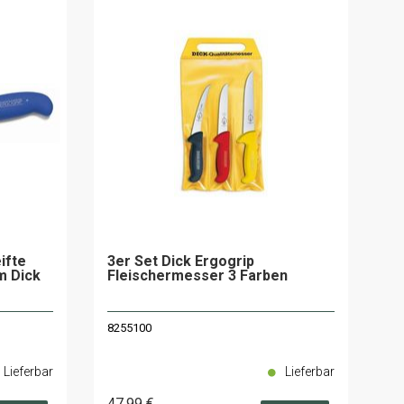
ifte
3er Set Dick Ergogrip
cm Dick
Fleischermesser 3 Farben
8255100
Lieferbar
Lieferbar
47
.99
€