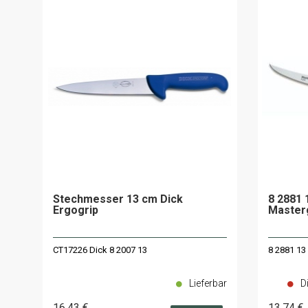
Stechmesser 13 cm Dick
8 2881 
Ergogrip
Master
CT17226 Dick 8 2007 13
8 2881 13
Lieferbar
D
16
.43
€
13
.74
€