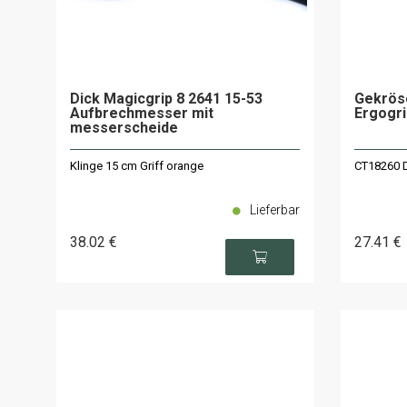
Dick Magicgrip 8 2641 15-53
Gekrös
Aufbrechmesser mit
Ergogri
messerscheide
Klinge 15 cm Griff orange
CT18260 D
Lieferbar
38
.02
€
27
.41
€