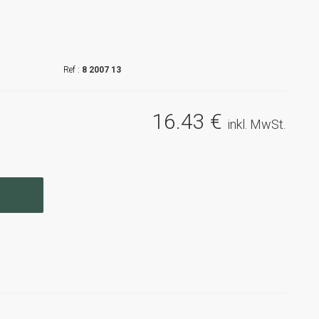
8 2007 13
16
.43
€
inkl. MwSt.