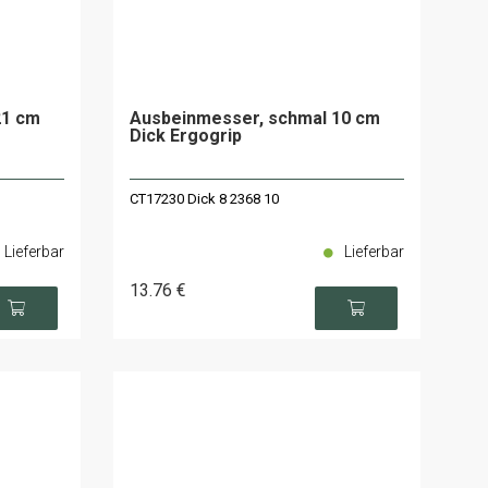
21 cm
Ausbeinmesser, schmal 10 cm
Dick Ergogrip
CT17230 Dick 8 2368 10
Lieferbar
Lieferbar
13
.76
€