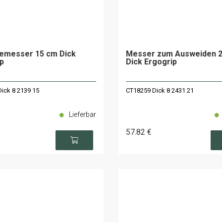
emesser 15 cm Dick
Messer zum Ausweiden 
p
Dick Ergogrip
ick 8 2139 15
CT18259 Dick 8 2431 21
Lieferbar
57
.82
€