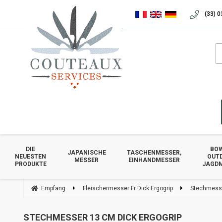
(33) 0
DIE
BOW
JAPANISCHE
TASCHENMESSER,
NEUESTEN
OUT
MESSER
EINHANDMESSER
PRODUKTE
JAGD
Empfang
Fleischermesser Fr Dick Ergogrip
Stechmesse
STECHMESSER 13 CM DICK ERGOGRIP