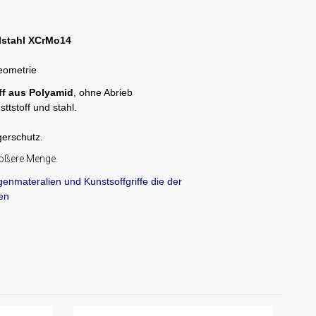
stahl XCrMo14
eometrie
ff aus Polyamid
, ohne Abrieb
ttstoff und stahl.
gerschutz.
größere Menge.
genmateralien und Kunstsoffgriffe die der
en