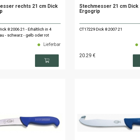
esser rechts 21 cm Dick
Stechmesser 21 cm Dick
p
Ergogrip
ck 8 2006 21 - Erhältlich in 4
CT17229 Dick 8 2007 21
au - schwarz - gelb oder rot
Lieferbar
20
.29
€