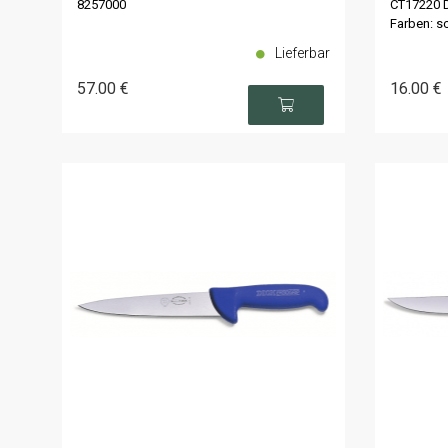
8257000
CT17220 Di
Farben: sc
Lieferbar
57
.00
€
16
.00
€