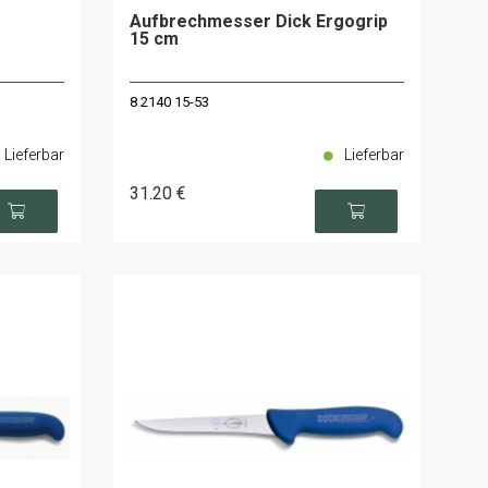
Aufbrechmesser Dick Ergogrip
15 cm
8 2140 15-53
Lieferbar
Lieferbar
31
.20
€