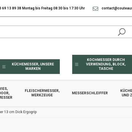
3 69 13 89 38 Montag bis Freitag 08:30 bis 17:30 Uhr
contact@couteaux
KOCHMESSER DURCH
KÜCHEMESSER, UNSERE
VERWENDUNG, BLOCK,
MARKEN
TASCHE
IES,
FLEISCHERMESSER,
KÜCHE
DOOR,
MESSERSCHLEIFFER
WERKZEUGE
UND 
MESSER
r 13 cm Dick Ergogrip