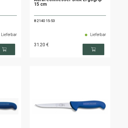
15 cm
8 2140 15-53
Lieferbar
Lieferbar
31
.20
€