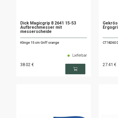
Dick Magicgrip 8 2641 15-53
Gekrös
Aufbrechmesser mit
Ergogri
messerscheide
Klinge 15 cm Griff orange
CT18260 D
Lieferbar
38
.02
€
27
.41
€