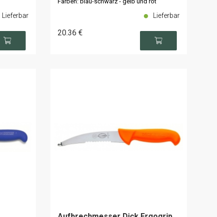
Farben: blau-schwarz - gelb und rot
Lieferbar
Lieferbar
20
.36
€
Aufbrechmesser Dick Ergogrip