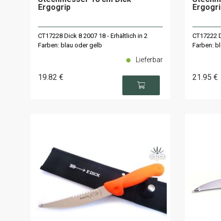
Ergogrip
Ergogri
CT17228 Dick 8 2007 18 - Erhältlich in 2
CT17222 Di
Farben: blau oder gelb
Farben: bl
Lieferbar
19
.82
€
21
.95
€