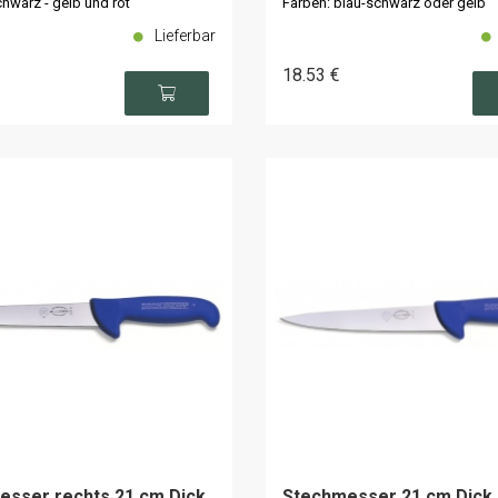
hwarz - gelb und rot
Farben: blau-schwarz oder gelb
Lieferbar
18
.53
€
esser rechts 21 cm Dick
Stechmesser 21 cm Dick