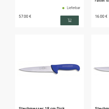
Farben: sc
Lieferbar
57
.00
€
16
.00
€
Stechmesser 18 cm Dick
Stechm