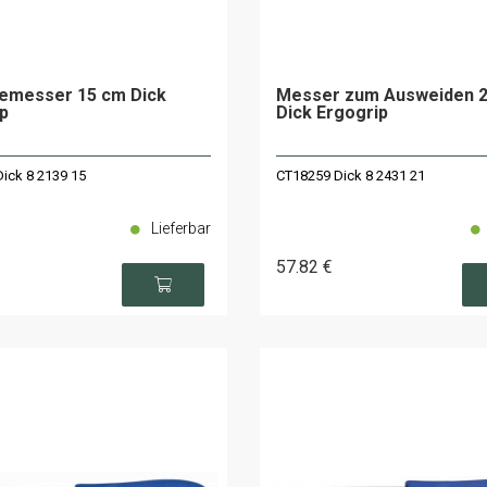
emesser 15 cm Dick
Messer zum Ausweiden 
p
Dick Ergogrip
ick 8 2139 15
CT18259 Dick 8 2431 21
Lieferbar
57
.82
€