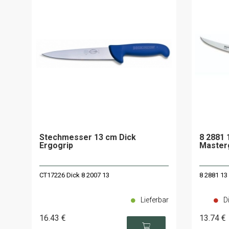
Stechmesser 13 cm Dick
8 2881 
Ergogrip
Master
CT17226 Dick 8 2007 13
8 2881 13
Lieferbar
D
16
.43
€
13
.74
€