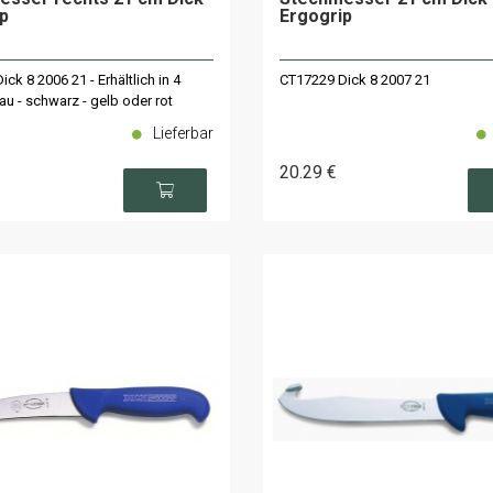
p
Ergogrip
ck 8 2006 21 - Erhältlich in 4
CT17229 Dick 8 2007 21
au - schwarz - gelb oder rot
Lieferbar
20
.29
€