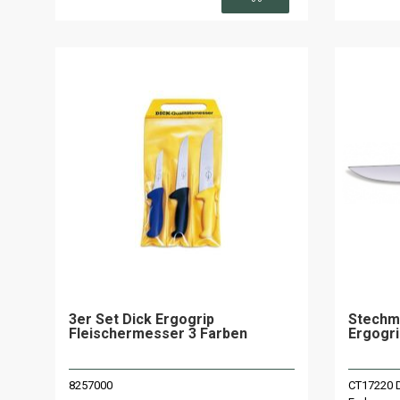
3er Set Dick Ergogrip
Stechm
Fleischermesser 3 Farben
Ergogri
8257000
CT17220 Di