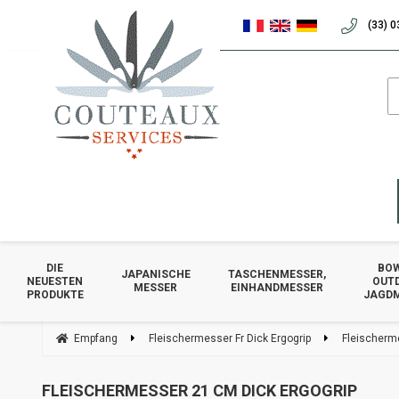
(33) 0
DIE
BOW
JAPANISCHE
TASCHENMESSER,
NEUESTEN
OUT
MESSER
EINHANDMESSER
PRODUKTE
JAGD
Empfang
Fleischermesser Fr Dick Ergogrip
Fleischerm
FLEISCHERMESSER 21 CM DICK ERGOGRIP