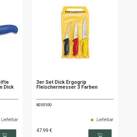
ifte
3er Set Dick Ergogrip
cm Dick
Fleischermesser 3 Farben
8255100
Lieferbar
Lieferbar
47
.99
€