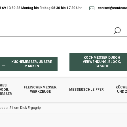
3 69 13 89 38 Montag bis Freitag 08:30 bis 17:30 Uhr
contact@couteaux
KOCHMESSER DURCH
KÜCHEMESSER, UNSERE
VERWENDUNG, BLOCK,
MARKEN
TASCHE
IES,
FLEISCHERMESSER,
KÜCHE
DOOR,
MESSERSCHLEIFFER
WERKZEUGE
UND 
MESSER
esser 21 cm Dick Ergogrip