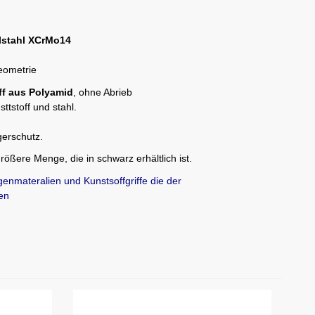
stahl XCrMo14
eometrie
ff aus Polyamid
, ohne Abrieb
ttstoff und stahl.
gerschutz.
größere Menge, die in schwarz erhältlich ist.
genmateralien und Kunstsoffgriffe die der
en