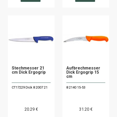
Stechmesser 21
Aufbrechmesser
cm Dick Ergogrip
Dick Ergogrip 15
cm
CT17229 Dick 8 2007 21
8 2140 15-53
20
.29
€
31
.20
€