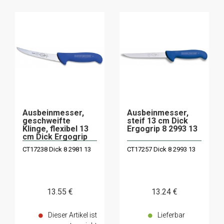
Ausbeinmesser,
Ausbeinmesser,
geschweifte
steif 13 cm Dick
Klinge, flexibel 13
Ergogrip 8 2993 13
cm Dick Ergogrip
CT17238 Dick 8 2981 13
CT17257 Dick 8 2993 13
13
.55
€
13
.24
€
Dieser Artikel ist
Lieferbar