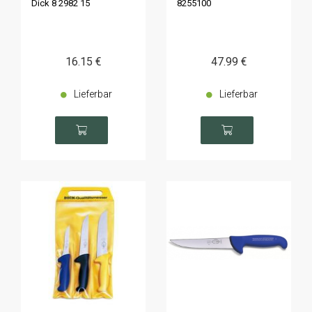
Dick 8 2982 15
8255100
16
.15
€
47
.99
€
Lieferbar
Lieferbar