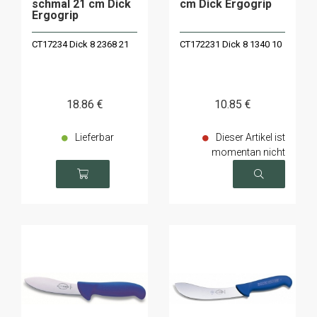
schmal 21 cm Dick
cm Dick Ergogrip
Ergogrip
CT17234 Dick 8 2368 21
CT172231 Dick 8 1340 10
18
.86
€
10
.85
€
Lieferbar
Dieser Artikel ist
momentan nicht
verfügbar