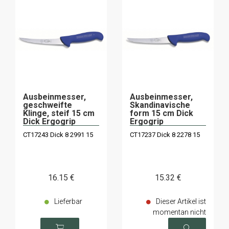
Ausbeinmesser,
Ausbeinmesser,
geschweifte
Skandinavische
Klinge, steif 15 cm
form 15 cm Dick
Dick Ergogrip
Ergogrip
CT17243 Dick 8 2991 15
CT17237 Dick 8 2278 15
16
.15
€
15
.32
€
Lieferbar
Dieser Artikel ist
momentan nicht
verfügbar