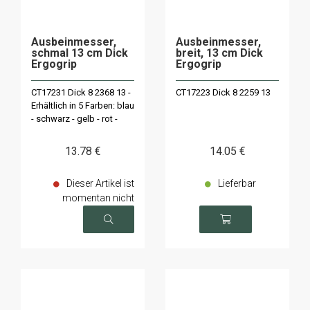
Ausbeinmesser,
Ausbeinmesser,
schmal 13 cm Dick
breit, 13 cm Dick
Ergogrip
Ergogrip
CT17231 Dick 8 2368 13 -
CT17223 Dick 8 2259 13
Erhältlich in 5 Farben: blau
- schwarz - gelb - rot -
grün
13
.78
€
14
.05
€
Dieser Artikel ist
Lieferbar
momentan nicht
verfügbar