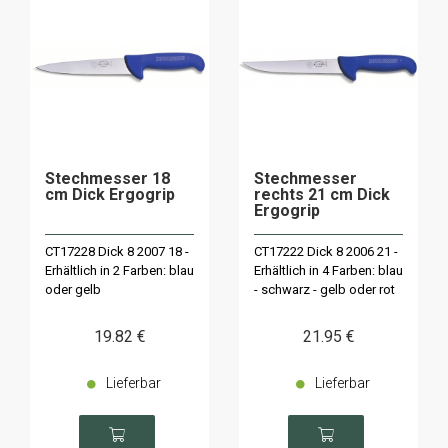
Stechmesser 18
Stechmesser
cm Dick Ergogrip
rechts 21 cm Dick
Ergogrip
CT17228 Dick 8 2007 18 -
CT17222 Dick 8 2006 21 -
Erhältlich in 2 Farben: blau
Erhältlich in 4 Farben: blau
oder gelb
- schwarz - gelb oder rot
19
.82
€
21
.95
€
Lieferbar
Lieferbar