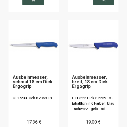
Ausbeinmesser,
Ausbeinmesser,
schmal 18 cm Dick
breit, 18 cm Dick
Ergogrip
Ergogrip
CT17233 Dick 8 2368 18
CT17225 Dick 8 2259 18 -
Erhältlich in 6 Farben: blau
- schwarz - gelb - rot -
weiß oder grün
17
.36
€
19
.00
€