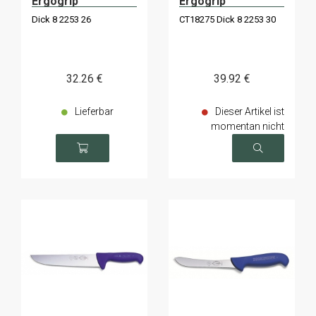
Ergogrip
Ergogrip
Dick 8 2253 26
CT18275 Dick 8 2253 30
32
.26
€
39
.92
€
Lieferbar
Dieser Artikel ist
momentan nicht
verfügbar