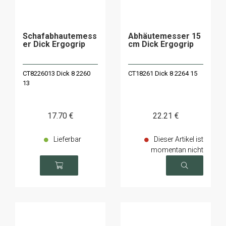
Schafabhautemess
Abhäutemesser 15
er Dick Ergogrip
cm Dick Ergogrip
CT8226013 Dick 8 2260
CT18261 Dick 8 2264 15
13
17
.70
€
22
.21
€
Lieferbar
Dieser Artikel ist
momentan nicht
verfügbar