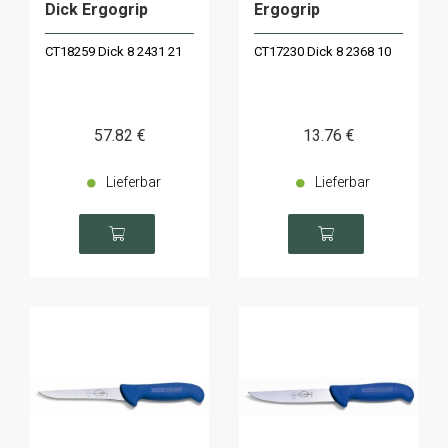
Dick Ergogrip
Ergogrip
CT18259 Dick 8 2431 21
CT17230 Dick 8 2368 10
57
.82
€
13
.76
€
Lieferbar
Lieferbar