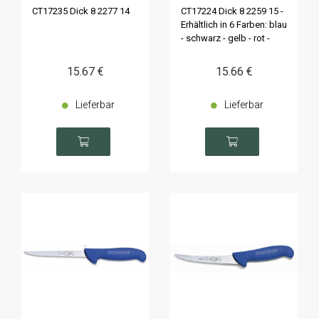
CT17235 Dick 8 2277 14
CT17224 Dick 8 2259 15 -
Erhältlich in 6 Farben: blau
- schwarz - gelb - rot -
weiß oder grün
15
.67
€
15
.66
€
Lieferbar
Lieferbar