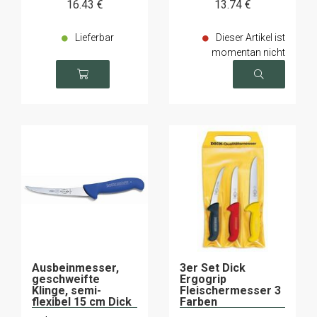
16
.43
€
13
.74
€
Lieferbar
Dieser Artikel ist
momentan nicht
verfügbar
Ausbeinmesser,
3er Set Dick
geschweifte
Ergogrip
Klinge, semi-
Fleischermesser 3
flexibel 15 cm Dick
Farben
Ergogrip