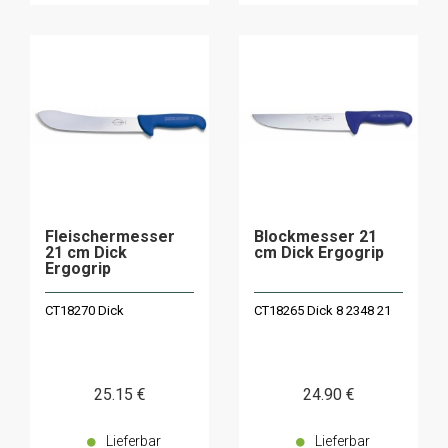
Fleischermesser
Blockmesser 21
21 cm Dick
cm Dick Ergogrip
Ergogrip
CT18270 Dick
CT18265 Dick 8 2348 21
25
.15
€
24
.90
€
Lieferbar
Lieferbar