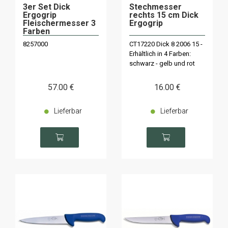
3er Set Dick
Stechmesser
Ergogrip
rechts 15 cm Dick
Fleischermesser 3
Ergogrip
Farben
8257000
CT17220 Dick 8 2006 15 -
Erhältlich in 4 Farben:
schwarz - gelb und rot
57
.00
€
16
.00
€
Lieferbar
Lieferbar