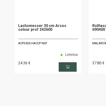
Lachsmesser 30 cm Arcos
Rolltas
colour prof 242600
690400
ACP2426 HACCP NSF
MALARC8 - 
Lieferbar
24
.36
€
37
.80
€