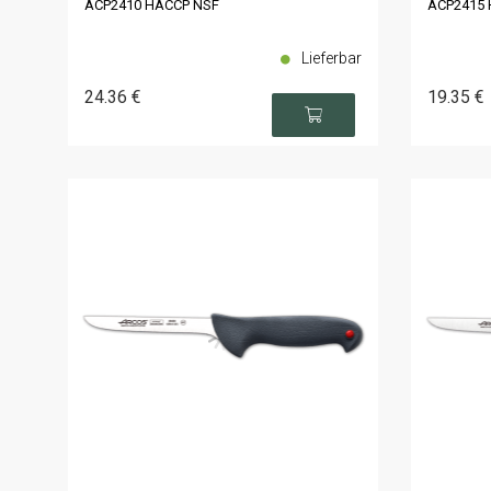
ACP2410 HACCP NSF
ACP2415 
Lieferbar
24
.36
€
19
.35
€