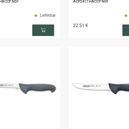
HACCP NSF
ACP2417 HACCP NSF
Lieferbar
22
.51
€