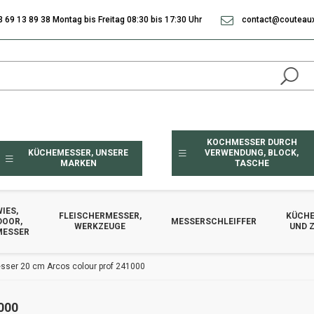
3 69 13 89 38 Montag bis Freitag 08:30 bis 17:30 Uhr
contact@couteaux
KOCHMESSER DURCH
KÜCHEMESSER, UNSERE
VERWENDUNG, BLOCK,
MARKEN
TASCHE
IES,
FLEISCHERMESSER,
KÜCHE
DOOR,
MESSERSCHLEIFFER
WERKZEUGE
UND 
MESSER
ser 20 cm Arcos colour prof 241000
000