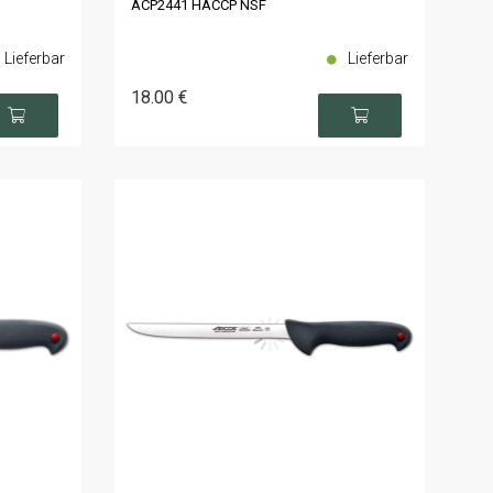
ACP2441 HACCP NSF
Lieferbar
Lieferbar
18
.00
€