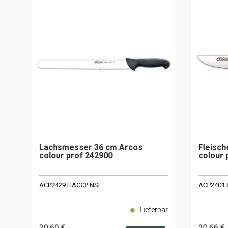
Lachsmesser 36 cm Arcos
Fleisc
colour prof 242900
colour 
ACP2429 HACCP NSF
ACP2401 
Lieferbar
30
.60
€
20
.66
€