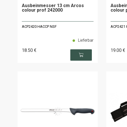
Ausbeinmesser 13 cm Arcos
Ausbei
colour prof 242000
colour 
ACP2420 HACCP NSF
ACP2421 
Lieferbar
18
.50
€
19
.00
€