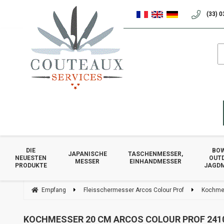
(33) 0
DIE
BOW
JAPANISCHE
TASCHENMESSER,
NEUESTEN
OUT
MESSER
EINHANDMESSER
PRODUKTE
JAGD
Empfang
Fleisschermesser Arcos Colour Prof
Kochmes
KOCHMESSER 20 CM ARCOS COLOUR PROF 241