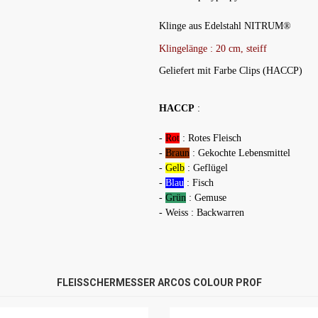
Klinge aus Edelstahl NITRUM®
Klingelänge : 20
cm, steiff
Geliefert mit Farbe Clips (HACCP)
HACCP
:
-
Rot
: Rotes Fleisch
-
Braun
: Gekochte Lebensmittel
-
Gelb
: Geflügel
-
Blau
: Fisch
-
Grün
: Gemuse
- Weiss : Backwarren
FLEISSCHERMESSER ARCOS COLOUR PROF