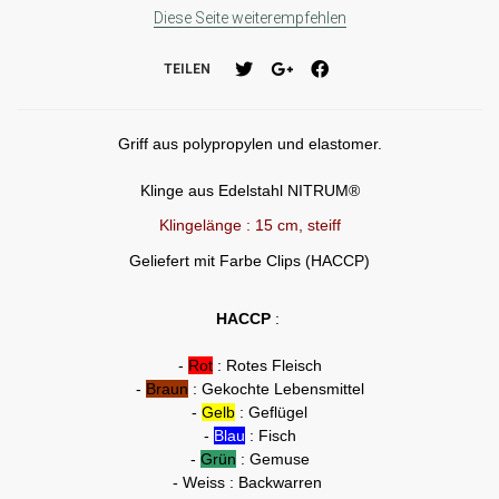
Diese Seite weiterempfehlen
TEILEN
Griff aus polypropylen und elastomer.
Klinge aus Edelstahl NITRUM®
Klingelänge : 15 cm, steiff
Geliefert mit Farbe Clips (HACCP)
HACCP
:
-
Rot
: Rotes Fleisch
-
Braun
: Gekochte Lebensmittel
-
Gelb
: Geflügel
-
Blau
: Fisch
-
Grün
: Gemuse
- Weiss : Backwarren