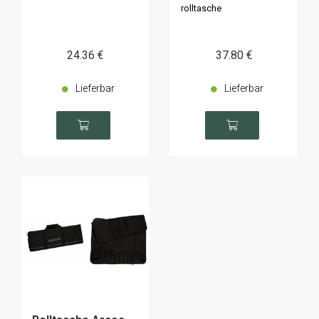
rolltasche
24
.36
€
37
.80
€
Lieferbar
Lieferbar