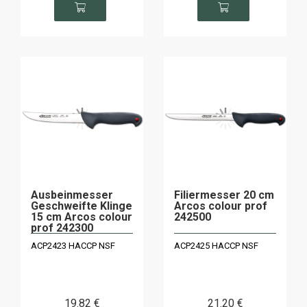
Ausbeinmesser
Filiermesser 20 cm
Geschweifte Klinge
Arcos colour prof
15 cm Arcos colour
242500
prof 242300
ACP2423 HACCP NSF
ACP2425 HACCP NSF
19
.82
€
21
.20
€