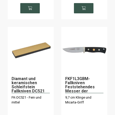
Diamant und
FKF1L3GBM-
keramischen
Fallkniven
Schleifstein
Feststehendes
Fallkniven DC521
Messer der
schwedischen
FK-DC521 - Fein und
9,7 cm Klinge und
Luftwaffe mit Etui
mittel
Micarta-Griff