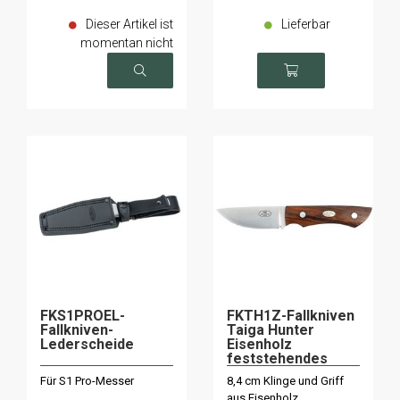
Dieser Artikel ist
Lieferbar
momentan nicht
verfügbar
FKS1PROEL-
FKTH1Z-Fallkniven
Fallkniven-
Taiga Hunter
Lederscheide
Eisenholz
feststehendes
Messer
Für S1 Pro-Messer
8,4 cm Klinge und Griff
aus Eisenholz