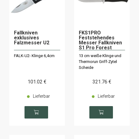
Fallkniven
FKS1PRO
exklusives
Feststehendes
Falzmesser U2
Messer Fallkniven
S1 Pro Forest
Knife
FALK-U2- Klinge 6,4cm
13 cm weiße Klinge und
Thermorun Griff-Zytel
Scheide
101
.02
€
321
.76
€
Lieferbar
Lieferbar