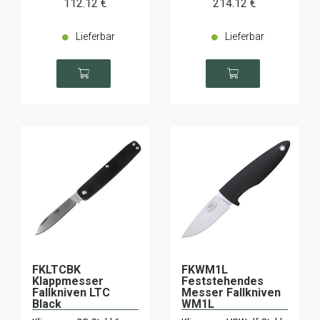
112
.12
€
214
.12
€
Lieferbar
Lieferbar
FKLTCBK
FKWM1L
Klappmesser
Feststehendes
Fallkniven LTC
Messer Fallkniven
Black
WM1L