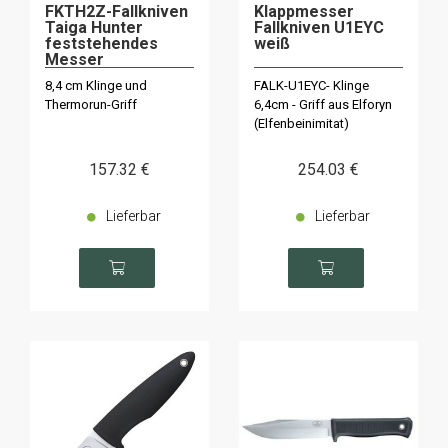
FKTH2Z-Fallkniven
Klappmesser
Taiga Hunter
Fallkniven U1EYC
feststehendes
weiß
Messer
8,4 cm Klinge und
FALK-U1EYC- Klinge
Thermorun-Griff
6,4cm - Griff aus Elforyn
(Elfenbeinimitat)
157
.32
€
254
.03
€
Lieferbar
Lieferbar