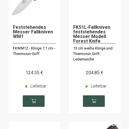
Feststehendes
FKS1L-Fallkniven
Messer Fallkniven
feststehendes
WM1
Messer Modell
Forest Knife
Thermorun
FKWM1Z - Klinge 7,1 cm -
13 cm weiße Klinge und
Thermorun-Griff
Thermorun Griff-
Ledertasche
124
.55
€
204
.85
€
Lieferbar
Lieferbar