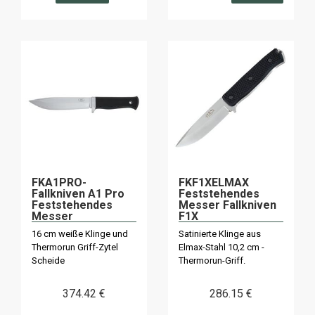
FKA1PRO-
FKF1XELMAX
Fallkniven A1 Pro
Feststehendes
Feststehendes
Messer Fallkniven
Messer
F1X
16 cm weiße Klinge und
Satinierte Klinge aus
Thermorun Griff-Zytel
Elmax-Stahl 10,2 cm -
Scheide
Thermorun-Griff.
374
.42
€
286
.15
€