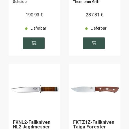
Scheide
Thermorun-Griff
190
.93
€
287
.81
€
Lieferbar
Lieferbar
FKNL2-Fallkniven
FKTZ1Z-Fallkniven
NL2 Jagdmesser
Taiga Forester