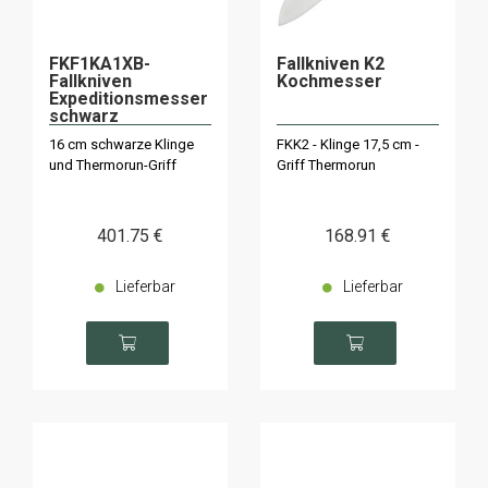
FKF1KA1XB-
Fallkniven K2
Fallkniven
Kochmesser
Expeditionsmesser
schwarz
16 cm schwarze Klinge
FKK2 - Klinge 17,5 cm -
und Thermorun-Griff
Griff Thermorun
401
.75
€
168
.91
€
Lieferbar
Lieferbar