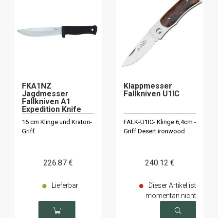
FKA1NZ
Klappmesser
Jagdmesser
Fallkniven U1IC
Fallkniven A1
Expedition Knife
16 cm Klinge und Kraton-
FALK-U1IC- Klinge 6,4cm -
Griff
Griff Desert ironwood
226
.87
€
240
.12
€
Lieferbar
Dieser Artikel ist
momentan nicht
verfügbar