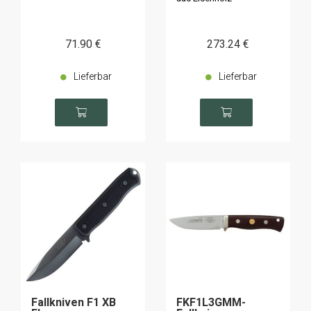
71
.90
€
273
.24
€
Lieferbar
Lieferbar
Fallkniven F1 XB
FKF1L3GMM-