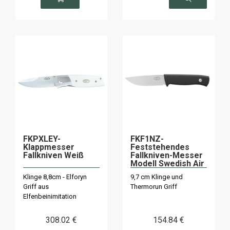
FKPXLEY-
FKF1NZ-
Klappmesser
Feststehendes
Fallkniven Weiß
Fallkniven-Messer
Modell Swedish Air
Force F1
Klinge 8,8cm - Elforyn
9,7 cm Klinge und
Griff aus
Thermorun Griff
Elfenbeinimitation
308
.02
€
154
.84
€