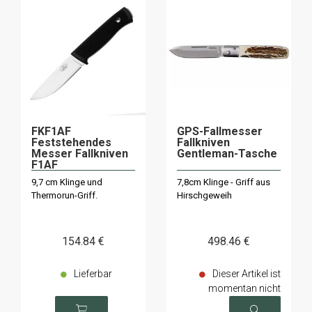
FKF1AF
GPS-Fallmesser
Feststehendes
Fallkniven
Messer Fallkniven
Gentleman-Tasche
F1AF
9,7 cm Klinge und
7,8cm Klinge - Griff aus
Thermorun-Griff.
Hirschgeweih
154
.84
€
498
.46
€
Lieferbar
Dieser Artikel ist
momentan nicht
verfügbar