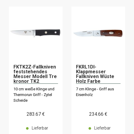
FKTK2Z-Fallkniven
FKRL1DI-
feststehendes
Klappmesser
Messer Modell Tre
Fallkniven Wüste
kronor TK2
Holz Farbe
10 cm weiße Klinge und
7 cm Klinge - Griff aus
Thermorun Griff - Zytel
Eisenholz
Scheide
283
.67
€
234
.66
€
Lieferbar
Lieferbar