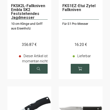
FKSK2L-Fallkniven
FKS1EZ-Etui Zytel
Embla SK2
Fallkniven
Feststehendes
Jagdmesser
10 cm Klinge und Griff
Für S1 Pro-Messer
aus Eisenholz
356
.87
€
16
.20
€
Dieser Artikel ist
Lieferbar
momentan nicht
verfügbar