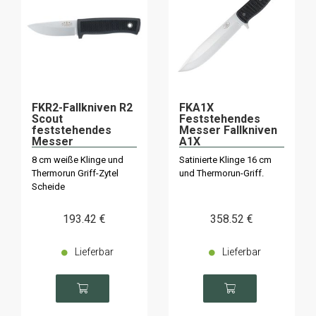
FKR2-Fallkniven R2
FKA1X
Scout
Feststehendes
feststehendes
Messer Fallkniven
Messer
A1X
8 cm weiße Klinge und
Satinierte Klinge 16 cm
Thermorun Griff-Zytel
und Thermorun-Griff.
Scheide
193
.42
€
358
.52
€
Lieferbar
Lieferbar