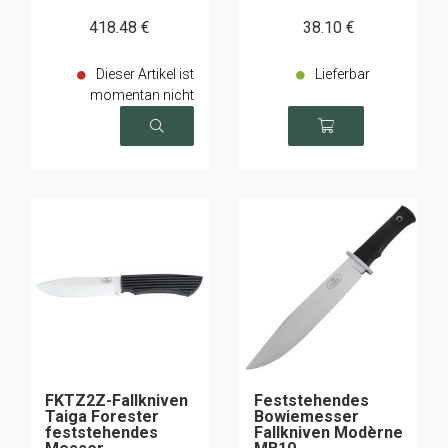
418
.48
€
38
.10
€
Dieser Artikel ist
Lieferbar
momentan nicht
verfügbar
FKTZ2Z-Fallkniven
Feststehendes
Taiga Forester
Bowiemesser
feststehendes
Fallkniven Modèrne