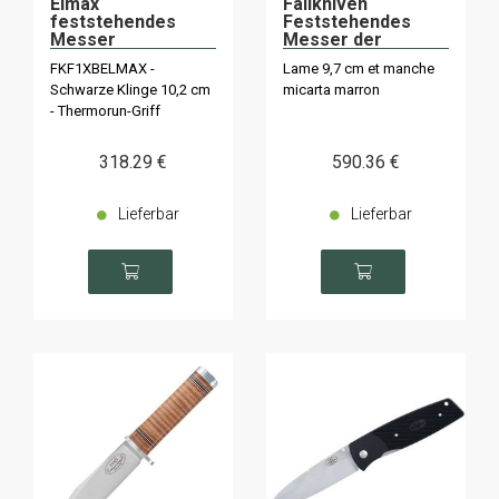
Elmax
Fallkniven
feststehendes
Feststehendes
Messer
Messer der
schwedischen
FKF1XBELMAX -
Lame 9,7 cm et manche
Luftwaffe mit Etui
Schwarze Klinge 10,2 cm
micarta marron
- Thermorun-Griff
318
.29
€
590
.36
€
Lieferbar
Lieferbar