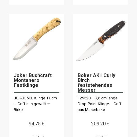
Joker Bushcraft
Boker AK1 Curly
Montanero
Birch
Festklinge
feststehendes
Messer
JOK-135CL Klinge 11 cm
129520 – 7,6 cm lange
– Griff aus gewellter
Drop-Point-Klinge – Griff
Birke
aus Maserbirke
94
.75
€
209
.20
€