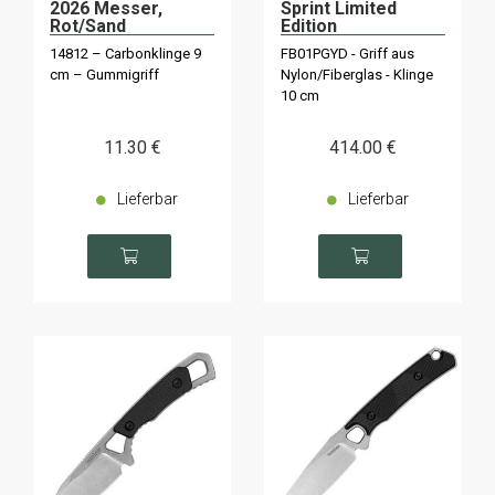
2026 Messer,
Sprint Limited
Rot/Sand
Edition
Feststehendes
14812 – Carbonklinge 9
FB01PGYD - Griff aus
Messer FB01PGYD
cm – Gummigriff
Nylon/Fiberglas - Klinge
10 cm
11
.30
€
414
.00
€
Lieferbar
Lieferbar