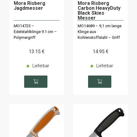
Mora Risberg
Mora Risberg
Jagdmesser
Carbon HeavyDuty
Black Skies
Messer
MO14723 –
MO14689 – 9,1 cm lange
Edelstahlklinge 9.1 cm –
Klinge aus
Polymergriff
Kohlenstoffstahl – Griff
aus Polymer
13
.15
€
14
.95
€
Lieferbar
Lieferbar