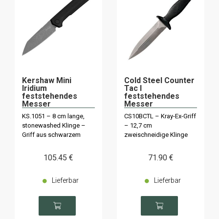
Kershaw Mini
Cold Steel Counter
Iridium
Tac I
feststehendes
feststehendes
Messer
Messer
KS.1051 – 8 cm lange,
CS10BCTL – Kray-Ex-Griff
stonewashed Klinge –
– 12,7 cm
Griff aus schwarzem
zweischneidige Klinge
Micarta
105
.45
€
71
.90
€
Lieferbar
Lieferbar