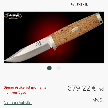
FKSK1L
379
.22
€
Dieser Artikel ist momentan
inkl.
nicht verfügbar
MwSt.
Alarmiere Auffüllen