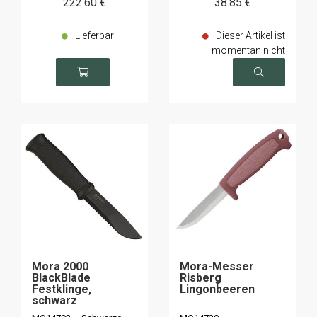
222
.60
€
38
.85
€
Lieferbar
Dieser Artikel ist
momentan nicht
verfügbar
Mora 2000
Mora-Messer
BlackBlade
Risberg
Festklinge,
Lingonbeeren
schwarz