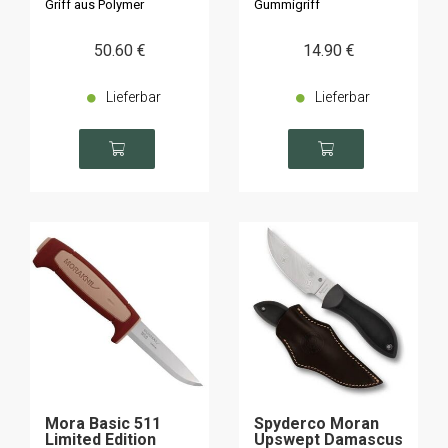
Griff aus Polymer
Gummigriff
50
.60
€
14
.90
€
Lieferbar
Lieferbar
Mora Basic 511
Spyderco Moran
Limited Edition
Upswept Damascus