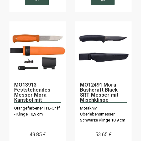
MO13913
MO12491 Mora
Feststehendes
Bushcraft Black
Messer Mora
SRT Messer mit
Kansbol mit
Mischklinge
Survival Kit
Orangefarbener TPE-Griff
Morakniv
- Klinge 10,9 cm
Überlebensmesser
Schwarze Klinge 10,9 cm
49
.85
€
53
.65
€