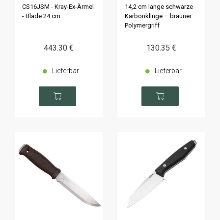
14640
CS16JSM - Kray-Ex-Ärmel
14,2 cm lange schwarze
- Blade 24 cm
Karbonklinge – brauner
Polymergriff
443
.30
€
130
.35
€
Lieferbar
Lieferbar