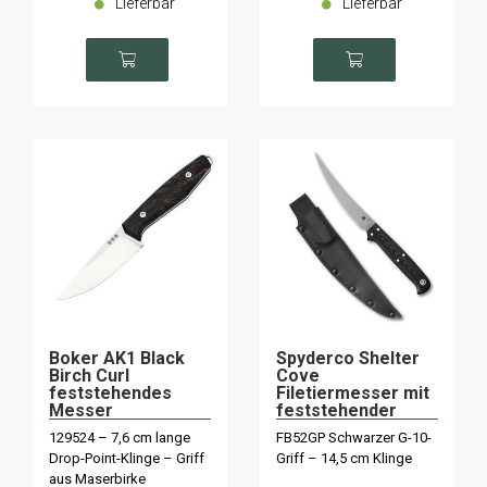
Lieferbar
Lieferbar
Boker AK1 Black
Spyderco Shelter
Birch Curl
Cove
feststehendes
Filetiermesser mit
Messer
feststehender
Klinge
129524 – 7,6 cm lange
FB52GP Schwarzer G-10-
Drop-Point-Klinge – Griff
Griff – 14,5 cm Klinge
aus Maserbirke