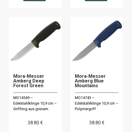
Mora-Messer
Mora-Messer
Amberg Deep
Amberg Blue
Forest Green
Mountains
MO14549 –
MO14743 –
Edelstahlklinge 10,9 cm –
Edelstahlklinge 10,9 cm –
Griffring aus grünem
Polymergriff
Polymer
38
.80
€
38
.80
€