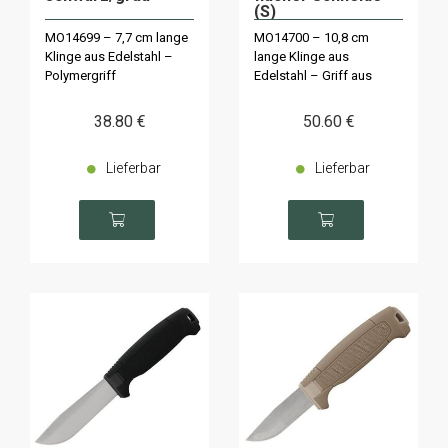
(S)
Olivgrün/Gebrannt
MO14699 – 7,7 cm lange
MO14700 – 10,8 cm
es Orange
Klinge aus Edelstahl –
lange Klinge aus
Polymergriff
Edelstahl – Griff aus
orangefarbenem und
grünem Polymer
38
.80
€
50
.60
€
Lieferbar
Lieferbar