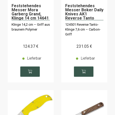
Feststehendes
Feststehendes
Messer Mora
Messer Boker Daily
Garberg Grand,
Knives AK1
Klinge 14 cm 14641
Reverse Tanto
Carbon 124501
Klinge 14,2 cm – Griff aus
124501 Reverse Tanto-
braunem Polymer
Klinge 7,6 cm – Carbon-
Griff
124
.37
€
231
.05
€
Lieferbar
Lieferbar