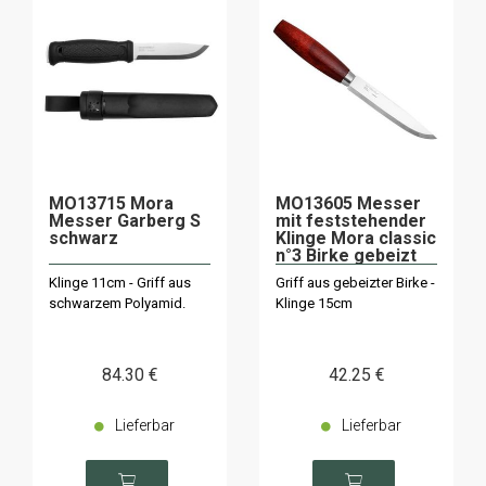
MO13715 Mora
MO13605 Messer
Messer Garberg S
mit feststehender
schwarz
Klinge Mora classic
n°3 Birke gebeizt
Klinge 11cm - Griff aus
Griff aus gebeizter Birke -
schwarzem Polyamid.
Klinge 15cm
84
.30
€
42
.25
€
Lieferbar
Lieferbar