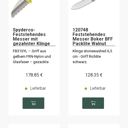
Spyderco-
120748
Feststehendes
Feststehendes
Messer mit
Messer Boker BFF
gezahnter Klinge
Packlite Walnut
„ENUFF SALT”
FB31SYL – Griff aus
Klinge stonewashed 6,5
Meeresumwelt
gelbem FRN-Nylon und
cm - Griff Richlite
FB31SYL
Glasfaser – gezackte
schwarz.
Klinge 7 cm
178
.85
€
128
.35
€
Lieferbar
Lieferbar