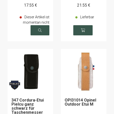
17
.55
€
21
.55
€
Dieser Artikel ist
Lieferbar
momentan nicht
verfügbar
347 Cordura-Etui
OPI31014 Opinel
Pielcu ganz
Outdoor Etui M
schwarz für
Taschenmesser