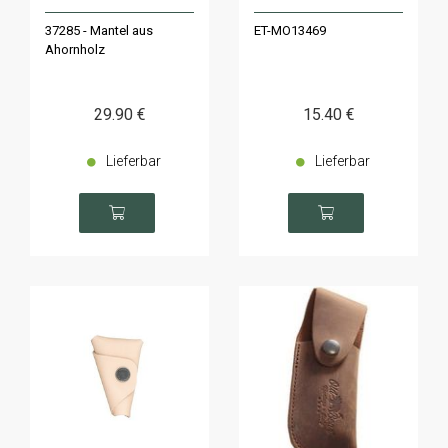
37285 - Mantel aus
ET-MO13469
Ahornholz
29
.90
€
15
.40
€
Lieferbar
Lieferbar