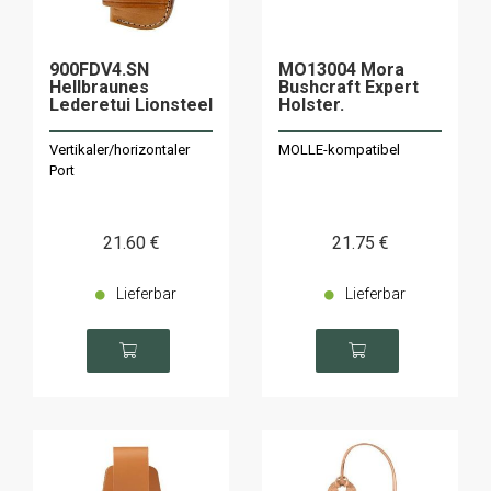
900FDV4.SN
MO13004 Mora
Hellbraunes
Bushcraft Expert
Lederetui Lionsteel
Holster.
Vertikaler/horizontaler
MOLLE-kompatibel
Port
21
.60
€
21
.75
€
Lieferbar
Lieferbar