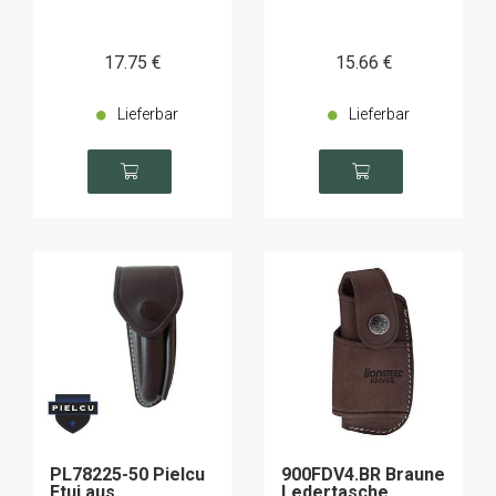
17
.75
€
15
.66
€
Lieferbar
Lieferbar
PL78225-50 Pielcu
900FDV4.BR Braune
Etui aus
Ledertasche