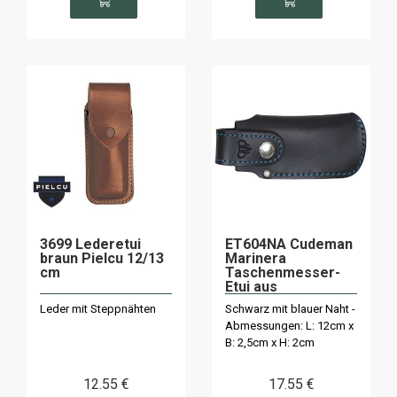
3699 Lederetui
ET604NA Cudeman
braun Pielcu 12/13
Marinera
cm
Taschenmesser-
Etui aus
schwarzem Leder
Leder mit Steppnähten
Schwarz mit blauer Naht -
Abmessungen: L: 12cm x
B: 2,5cm x H: 2cm
12
.55
€
17
.55
€