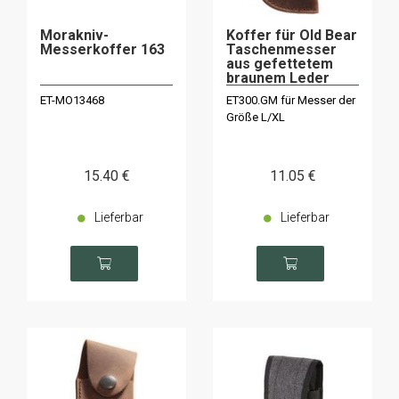
Morakniv-
Koffer für Old Bear
Messerkoffer 163
Taschenmesser
aus gefettetem
braunem Leder
300.GM
ET-MO13468
ET300.GM für Messer der
Größe L/XL
15
.40
€
11
.05
€
Lieferbar
Lieferbar