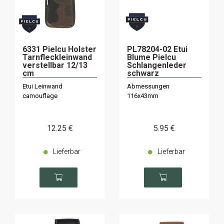
6331 Pielcu Holster
PL78204-02 Etui
Tarnfleckleinwand
Blume Pielcu
verstellbar 12/13
Schlangenleder
cm
schwarz
Etui Leinwand
Abmessungen
camouflage
116x43mm
12
.25
€
5
.95
€
Lieferbar
Lieferbar