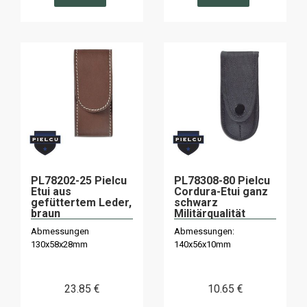
PL78202-25 Pielcu
PL78308-80 Pielcu
Etui aus
Cordura-Etui ganz
gefüttertem Leder,
schwarz
braun
Militärqualität
Abmessungen
Abmessungen:
130x58x28mm
140x56x10mm
23
.85
€
10
.65
€