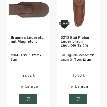
Braunes Lederetui
5212 Etui Pielcu
mit Magnetclip
Leder braun
Laguiole 12 cm
MKM- PLSM01 12cm x
Für Laguiole-Messer mit
5cm
einem Griff von 12 cm.
22
.32
€
15
.80
€
Lieferbar
Lieferbar