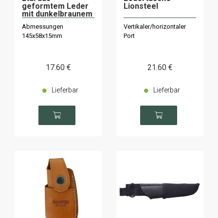
geformtem Leder
Lionsteel
mit dunkelbraunem
Innenfutter
Abmessungen
Vertikaler/horizontaler
145x58x15mm
Port
17
.60
€
21
.60
€
Lieferbar
Lieferbar