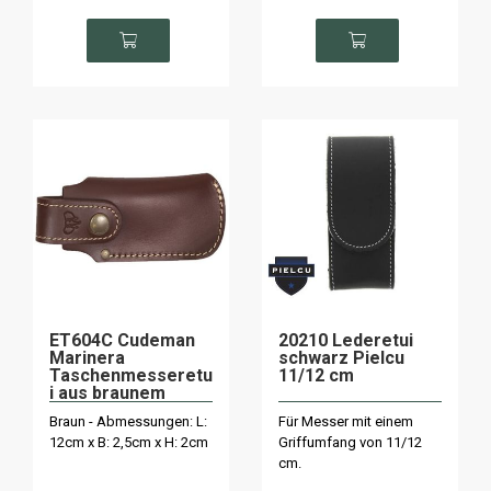
ET604C Cudeman
20210 Lederetui
Marinera
schwarz Pielcu
Taschenmesseretu
11/12 cm
i aus braunem
Leder
Braun - Abmessungen: L:
Für Messer mit einem
12cm x B: 2,5cm x H: 2cm
Griffumfang von 11/12
cm.