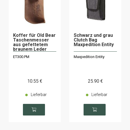
Koffer für Old Bear
Schwarz und grau
Taschenmesser
Clutch Bag
aus gefettetem
Maxpedition Entity
braunem Leder
300.PM
ET300.PM
Maxpedition Entity
10
.55
€
25
.90
€
Lieferbar
Lieferbar